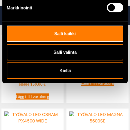
Markkinointi
Ta även en titt på
Salli kaikki
Salli valinta
Husqvarna Midjebyxa,
Technical Extreme
Milwaukee BOS125-0 M18
Excenterslip stomme
Kiellä
455,00
€
Lägg till i varukorg
159,00
€
203,00
€
Lägg till i varukorg