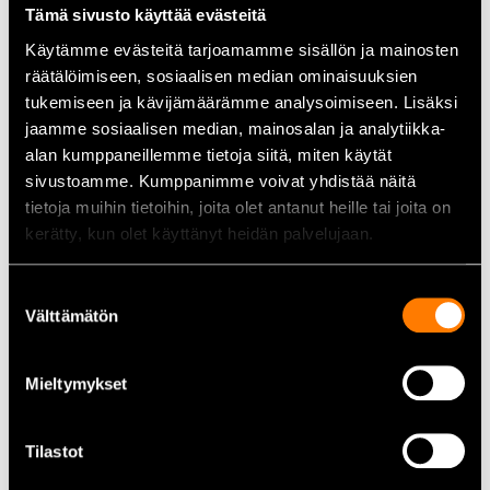
Tämä sivusto käyttää evästeitä
Längd:
8,5 mm
Utsprång:
2,3 mm
Käytämme evästeitä tarjoamamme sisällön ja mainosten
Förpackning:
20 st dubbar
räätälöimiseen, sosiaalisen median ominaisuuksien
Rekommenderat minsta mönsterdjup:
3 mm (enligt
tukemiseen ja kävijämäärämme analysoimiseen. Lisäksi
tillverkaren)
jaamme sosiaalisen median, mainosalan ja analytiikka-
Rekommendation:
i icke-drivande framdäck
alan kumppaneillemme tietoja siitä, miten käytät
sivustoamme. Kumppanimme voivat yhdistää näitä
Användningsområden
tietoja muihin tietoihin, joita olet antanut heille tai joita on
kerätty, kun olet käyttänyt heidän palvelujaan.
Personbilar eller lätta fordon där extra grepp behövs i
vinterförhållanden
Suostumuksen
Däck med tillräckligt mönsterdjup där extradubbning är
Välttämätön
tillåten
valinta
Vinterväglag där extra fäste på is behövs men däcken inte
är fullständigt dubbade
Mieltymykset
Alla isdubbar hittar du här
Tilastot