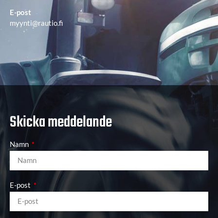
E-post
myynti@rautio.fi
Skicka meddelande
Namn
E-post