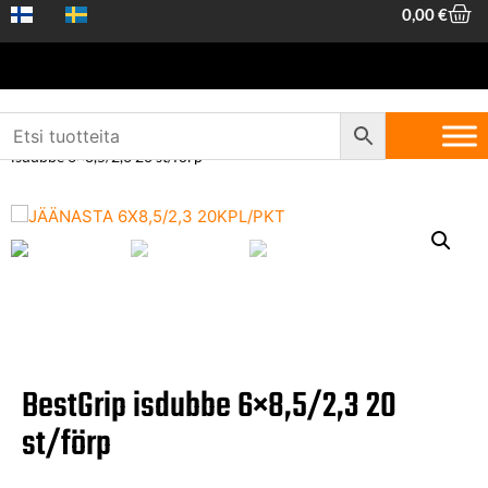
0,00
€
Hem
/
Trädgård och skog
/
Vinterprodukter
/
Broddar
/ BestGrip
isdubbe 6×8,5/2,3 20 st/förp
BestGrip isdubbe 6×8,5/2,3 20
st/förp