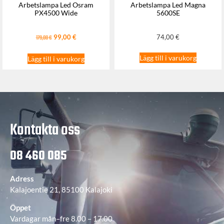
Arbetslampa Led Osram
Arbetslampa Led Magna
PX4500 Wide
5600SE
99,00
€
74,00
€
179,00
€
Lägg till i varukorg
Lägg till i varukorg
Kontakta oss
08 460 085
Adress
Kalajoentie 21, 85100 Kalajoki
Öppet
Vardagar mån–fre 8.00 – 17.00