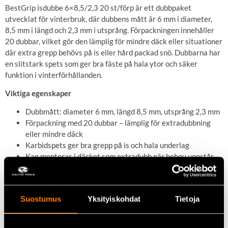
BestGrip isdubbe 6×8,5/2,3 20 st/förp är ett dubbpaket
utvecklat för vinterbruk, där dubbens mått är 6 mm i diameter,
8,5 mm i längd och 2,3 mm i utsprång. Förpackningen innehåller
20 dubbar, vilket gör den lämplig för mindre däck eller situationer
där extra grepp behövs på is eller hård packad snö. Dubbarna har
en slitstark spets som ger bra fäste på hala ytor och säker
funktion i vinterförhållanden.
Viktiga egenskaper
Dubbmått: diameter 6 mm, längd 8,5 mm, utsprång 2,3 mm
Förpackning med 20 dubbar – lämplig för extradubbning
eller mindre däck
Karbidspets ger bra grepp på is och hala underlag
Kan monteras i däcket som extradubb när behov uppstår
Lämplig för vinterförhållanden, särskilt när det är möjligt
och säkert att öka antalet dubbar
Suostumus
Yksityiskohdat
Tietoja
Tekniska data
Diameter:
6 mm