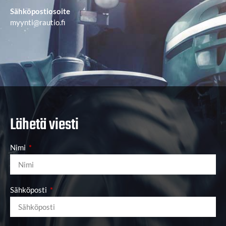
Sähköpostiosoite
myynti@rautio.fi
Lähetä viesti
Nimi
Sähköposti