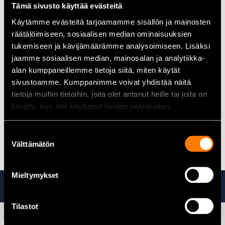
Käyttö:
Maa ja meri
Tämä sivusto käyttää evästeitä
Paikannus:
GPS
Käytämme evästeitä tarjoamamme sisällön ja mainosten
Näyttö:
LCD
Käyttökohde:
Veneily ja ulkoilu
räätälöimiseen, sosiaalisen median ominaisuuksien
tukemiseen ja kävijämäärämme analysoimiseen. Lisäksi
jaamme sosiaalisen median, mainosalan ja analytiikka-
Käyttökohteet
alan kumppaneillemme tietoja siitä, miten käytät
Veneily:
Reittien seuranta
sivustoamme. Kumppanimme voivat yhdistää näitä
Retkeily:
Maastonavigointi
tietoja muihin tietoihin, joita olet antanut heille tai joita on
Vapaa-aika:
Monipuolinen käyttö
kerätty, kun olet käyttänyt heidän palvelujaan.
Kaikki Outlet tuotteet lyödät täältä
Suostumuksen
Välttämätön
valinta
Mieltymykset
Tutustu myös
Tilastot