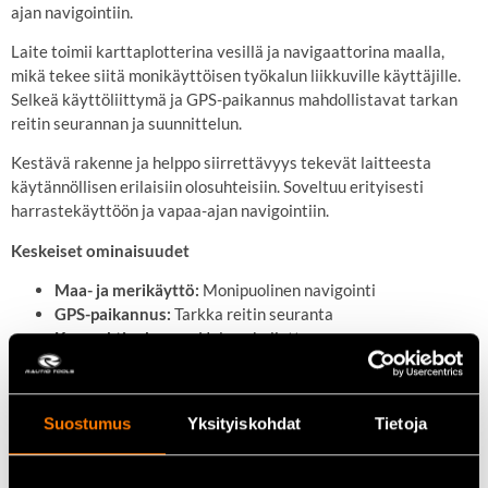
ajan navigointiin.
Laite toimii karttaplotterina vesillä ja navigaattorina maalla,
mikä tekee siitä monikäyttöisen työkalun liikkuville käyttäjille.
Selkeä käyttöliittymä ja GPS-paikannus mahdollistavat tarkan
reitin seurannan ja suunnittelun.
Kestävä rakenne ja helppo siirrettävyys tekevät laitteesta
käytännöllisen erilaisiin olosuhteisiin. Soveltuu erityisesti
harrastekäyttöön ja vapaa-ajan navigointiin.
Keskeiset ominaisuudet
Maa- ja merikäyttö:
Monipuolinen navigointi
GPS-paikannus:
Tarkka reitin seuranta
Kompakti rakenne:
Helppo kuljettaa
Selkeä näyttö:
Hyvä näkyvyys käytössä
Suostumus
Yksityiskohdat
Tietoja
Tekniset tiedot
Tyyppi:
Karttaplotteri / navigaattori