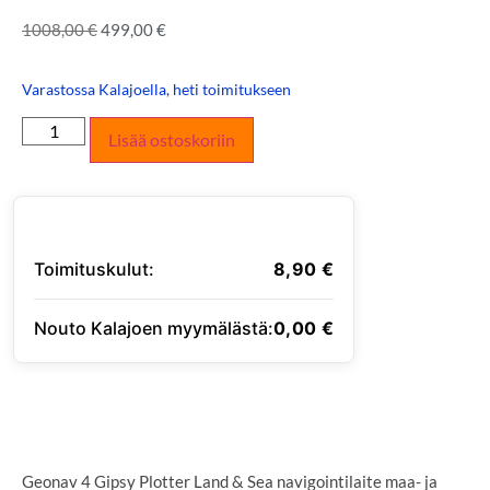
1008,00
€
499,00
€
Varastossa Kalajoella, heti toimitukseen
Lisää ostoskoriin
Toimituskulut:
8,90
€
Nouto Kalajoen myymälästä:
0,00
€
SYÖTÄ TOIMITUSOSOITE
Geonav 4 Gipsy Plotter Land & Sea navigointilaite maa- ja