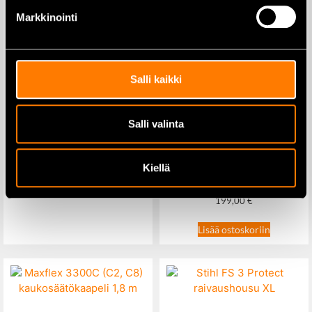
Markkinointi
Koiran kuljetushäkki 90 x 57 x
62 cm
Salli kaikki
59,00
€
79,00
€
Salli valinta
Lisää ostoskoriin
Glacies 20H LED-kaukovalo
lämmitettävällä lasilla
Kiellä
199,00
€
Lisää ostoskoriin