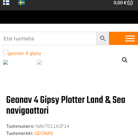
0,00
€
Etusivu
/
Veneily
/ Geonav 4 Gipsy Plotter Land & Sea navigaattori
Geonav 4 Gipsy Plotter Land & Sea
navigaattori
Tuotenumero:
NAV70116SF14
Tuotemerkki:
GEONAV