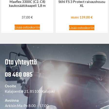
Maxflex 3300C (C2, C8)
Stihl FS 3 Protect raivaushousu
kaukosäätökaapeli 1,8 m
XL
37,00
€
139,00
€
186,00
€
Lisää ostoskoriin
Lisää ostoskoriin
Ota yhteyttä
08 460 085
Osoite
Kalajoentie 21, 85100 Kalajoki
Avoinna
Arkisin Ma-Pe 8.00 – 17.00