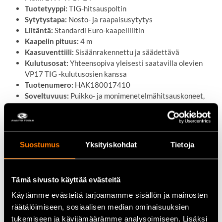
Tuotetyyppi:
TIG-hitsauspoltin
Sytytystapa:
Nosto- ja raapaisusytytys
Liitäntä:
Standardi Euro-kaapeliliitin
Kaapelin pituus:
4 m
Kaasuventtiili:
Sisäänrakennettu ja säädettävä
Kulutusosat:
Yhteensopiva yleisesti saatavilla olevien
VP17 TIG -kulutusosien kanssa
Tuotenumero:
HAK180017410
Soveltuvuus:
Puikko- ja monimenetelmähitsauskoneet,
joissa on Euro-kaapeliliitin
Käyttökohteet
Suostumus
Yksityiskohdat
Tietoja
TIG-hitsaus nosto- tai raapaisusytytyksellä
Puikkohitsauskoneen TIG-ominaisuuden hyödyntäminen
Monimenetelmähitsauskoneet
Tämä sivusto käyttää evästeitä
Korjaamot ja konepajat
Käytämme evästeitä tarjoamamme sisällön ja mainosten
Teollisuuden huolto- ja kunnossapitotyöt
räätälöimiseen, sosiaalisen median ominaisuuksien
Asennus- ja korjaushitsaus
Ammatti- ja harrastekäyttö
tukemiseen ja kävijämäärämme analysoimiseen. Lisäksi