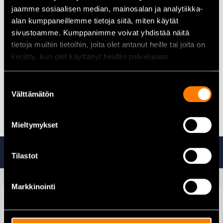
jaamme sosiaalisen median, mainosalan ja analytiikka-
alan kumppaneillemme tietoja siitä, miten käytät
Miksi valita Hakas EWT VP17 E4?
sivustoamme. Kumppanimme voivat yhdistää näitä
Hakas EWT VP17 E4 tekee TIG-hitsaukseen siirtymisestä
tietoja muihin tietoihin, joita olet antanut heille tai joita on
helppoa silloin, kun hitsauskoneessa ei ole korkeataajuista
kerätty, kun olet käyttänyt heidän palvelujaan.
sytytystä tai sisäänrakennettua suojakaasuventtiiliä. Polttimen
oma kaasuventtiili, neljän metrin kaapeli ja yleisten kulutusosien
Suostumuksen
yhteensopivuus tekevät siitä käytännöllisen ja helposti
Välttämätön
valinta
ylläpidettävän työkalun.
Mieltymykset
Tutustu myös
Tilastot
Markkinointi