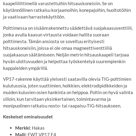
kaapeliliittimellä varustettuihin hitsauskoneisiin. Se on
käytännöllinen ratkaisu korjaamoihin, konepajoihin, huoltotöihin
ja vaativaan harrastekäyttöön.
Polttimessa on sisäänrakennettu säädettävä suojakaasuventtiili,
jonka avulla kaasun virtausta voidaan hallita suoraan
polttimesta. Tämän ansiosta se soveltuu erityisesti
hitsauskoneisiin, joissa ei ole omaa magneettiventtiiliä
suojakaasun säätämiseen. Neljän metrin hitsauskaapeli tarjoaa
hyvän ulottuvuuden ja helpottaa työskentelyä suurempienkin
kappaleiden ympärillä.
VP17-rakenne käyttää yleisesti saatavilla olevia TIG-polttimien
kulutusosia, joten suuttimien, holkkien, elektrodipidikkeiden ja
muiden kuluvien osien hankinta on helppoa. Poltin on hyvä valinta
silloin, kun tarvitaan yksinkertainen, toimintavarma ja
monipuolinen ratkaisu nosto- tai raapaisu-TIG-hitsaukseen.
Keskeiset ominaisuudet
Merkki:
Hakas
Malli:
EWT VP17 E4