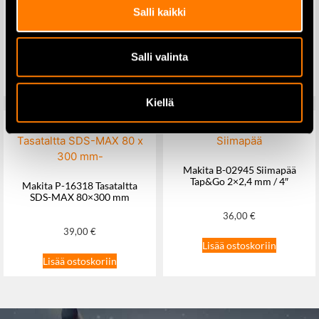
Husqvarna Functional
KNIPEX linjapihdit 225 mm –
Salli kaikki
talvikäsineet, koko 12
02 02 225 T
45,90
€
45,50
€
Salli valinta
Lisää ostoskoriin
Lisää ostoskoriin
Kiellä
Makita B-02945 Siimapää
Tap&Go 2×2,4 mm / 4″
Makita P-16318 Tasataltta
SDS-MAX 80×300 mm
36,00
€
39,00
€
Lisää ostoskoriin
Lisää ostoskoriin