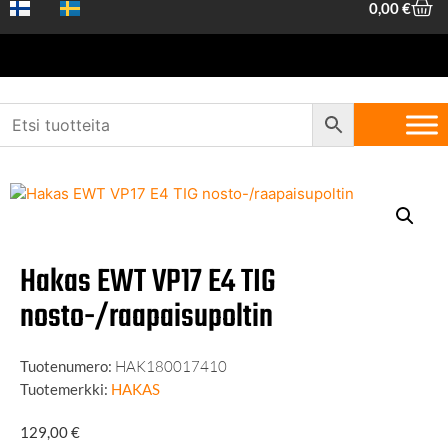
0,00
€
Etusivu
/
Koneet ja työkalut
/
Hitsaus
/
Hitsaustarvikkeet
/ Hakas
EWT VP17 E4 TIG nosto-/raapaisupoltin
Hakas EWT VP17 E4 TIG
nosto-/raapaisupoltin
Tuotenumero:
HAK180017410
Tuotemerkki:
HAKAS
129,00
€