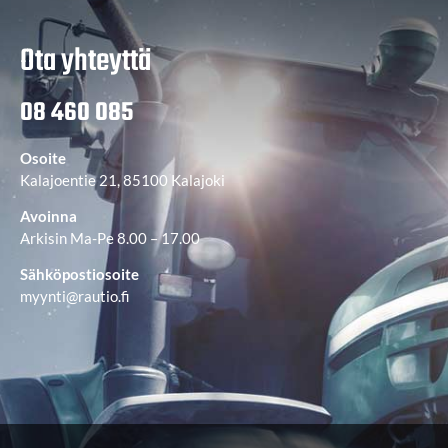
Ota yhteyttä
08 460 085
Osoite
Kalajoentie 21, 85100 Kalajoki
Avoinna
Arkisin Ma-Pe 8.00 – 17.00
Sähköpostiosoite
myynti@rautio.fi