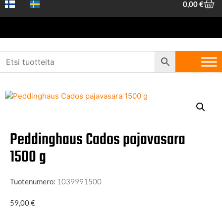
0,00
€
Etusivu
/
Koneet ja työkalut
/
Käsityökalut
/
Vasarat
/ Peddinghaus
Cados pajavasara 1500 g
Peddinghaus Cados pajavasara
1500 g
Tuotenumero:
1039991500
59,00
€