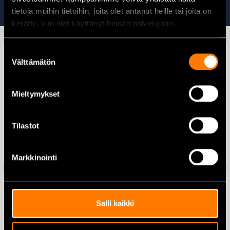
Tutustu myös
tietoja muihin tietoihin, joita olet antanut heille tai joita on
kerätty, kun olet käyttänyt heidän palvelujaan.
Suostumuksen
Välttämätön
valinta
Makita DDF484Z
Mieltymykset
Akkuporakone 18V runko
Makita B-49840
Puukkosahanterä 228×1,25
mm
179,00
€
209,00
€
Tilastot
32,90
€
Lisää ostoskoriin
Lisää ostoskoriin
Markkinointi
Salli kaikki
Makita DX06 Pölynimulisälaite