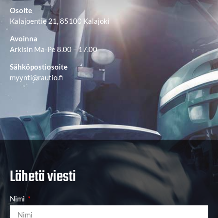
Osoite
Kalajoentie 21, 85100 Kalajoki
Avoinna
Arkisin Ma-Pe 8.00 – 17.00
Sähköpostiosoite
myynti@rautio.fi
Lähetä viesti
Nimi