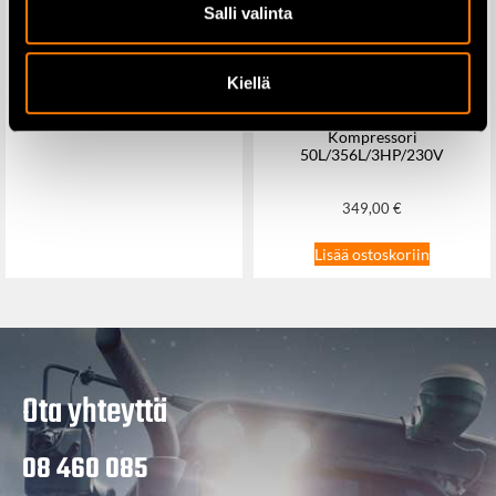
Salli valinta
DHR242 poravasaralle
169,00
€
249,00
€
Kiellä
Lisää ostoskoriin
Kompressori
50L/356L/3HP/230V
349,00
€
Lisää ostoskoriin
Ota yhteyttä
08 460 085