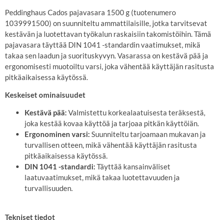
Peddinghaus Cados pajavasara 1500 g (tuotenumero
1039991500) on suunniteltu ammattilaisille, jotka tarvitsevat
kestävän ja luotettavan työkalun raskaisiin takomistöihin.
Tämä
pajavasara täyttää DIN 1041 -standardin vaatimukset, mikä
takaa sen laadun ja suorituskyvyn.
Vasarassa on kestävä pää ja
ergonomisesti muotoiltu varsi, joka vähentää käyttäjän rasitusta
pitkäaikaisessa käytössä.
Keskeiset ominaisuudet
Kestävä pää:
Valmistettu korkealaatuisesta teräksestä,
joka kestää kovaa käyttöä ja tarjoaa pitkän käyttöiän.
Ergonominen varsi:
Suunniteltu tarjoamaan mukavan ja
turvallisen otteen, mikä vähentää käyttäjän rasitusta
pitkäaikaisessa käytössä.
DIN 1041 -standardi:
Täyttää kansainväliset
laatuvaatimukset, mikä takaa luotettavuuden ja
turvallisuuden.
Tekniset tiedot