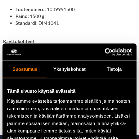
Tuotenumero:
1039991500
Paino:
1500 g
Standardi:
DIN 1041
Käyttökohteet
Takomistyöt:
Soveltuu erinomaisesti metallin
muokkaamiseen ja muotoiluun.
Rakennusala:
Käytettävissä erilaisissa
Suostumus
Yksityiskohdat
Tietoja
rakennusprojekteissa, joissa tarvitaan raskasta vasaraa.
Teollisuus:
Sopii teollisuuden kunnossapito- ja
asennustöihin, joissa tarvitaan kestävää ja luotettavaa
Tämä sivusto käyttää evästeitä
työkalua.
Käytämme evästeitä tarjoamamme sisällön ja mainosten
räätälöimiseen, sosiaalisen median ominaisuuksien
Kaikki vasarat löydät täältä
tukemiseen ja kävijämäärämme analysoimiseen. Lisäksi
jaamme sosiaalisen median, mainosalan ja analytiikka-
alan kumppaneillemme tietoja siitä, miten käytät
sivustoamme. Kumppanimme voivat yhdistää näitä