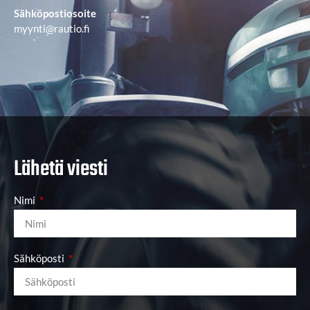
Sähköpostiosoite
myynti@rautio.fi
Lähetä viesti
Nimi
Sähköposti