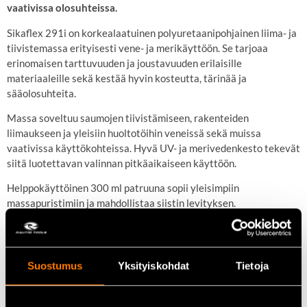
vaativissa olosuhteissa.
Sikaflex 291i on korkealaatuinen polyuretaanipohjainen liima- ja
tiivistemassa erityisesti vene- ja merikäyttöön. Se tarjoaa
erinomaisen tarttuvuuden ja joustavuuden erilaisille
materiaaleille sekä kestää hyvin kosteutta, tärinää ja
sääolosuhteita.
Massa soveltuu saumojen tiivistämiseen, rakenteiden
liimaukseen ja yleisiin huoltotöihin veneissä sekä muissa
vaativissa käyttökohteissa. Hyvä UV- ja merivedenkesto tekevät
siitä luotettavan valinnan pitkäaikaiseen käyttöön.
Helppokäyttöinen 300 ml patruuna sopii yleisimpiin
massapuristimiin ja mahdollistaa siistin levityksen.
Keskeiset ominaisuudet
Vene- ja merikäyttöön:
Kestää kosteutta ja merivettä
Suostumus
Yksityiskohdat
Tietoja
Joustava massa:
Kestää tärinää ja liikettä
Hyvä tarttuvuus:
Useille materiaaleille
Helppo levittää:
300 ml patruuna