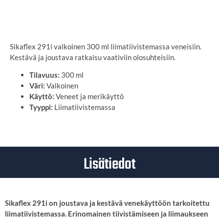
SYÖTÄ TOIMITUSOSOITE
Sikaflex 291i valkoinen 300 ml liimatiivistemassa veneisiin.
Kestävä ja joustava ratkaisu vaativiin olosuhteisiin.
Tilavuus:
300 ml
Väri:
Valkoinen
Käyttö:
Veneet ja merikäyttö
Tyyppi:
Liimatiivistemassa
Lisätiedot
Sikaflex 291i on joustava ja kestävä venekäyttöön tarkoitettu
liimatiivistemassa. Erinomainen tiivistämiseen ja liimaukseen