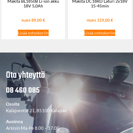
Makita BL1850B Li-ion akku
Makita DC18RD Laturi 2x18V
18V 5,0Ah
15-45min
89,00
€
159,00
€
114,00
€
170,00
€
Lisää ostoskoriin
Lisää ostoskoriin
Ota yhteyttä
08 460 085
Osoite
Kalajoentie 21, 85100 Kalajoki
Avoinna
Arkisin Ma-Pe 8.00 – 17.00