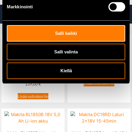
Markkinointi
Tutustu myös
Salli kaikki
Salli valinta
Koolaustutka Multiscan
Futech digitaalinen vesivaaka
magneetilla 20cm
Kiellä
99,00
€
Lisää ostoskoriin
139,00
€
Lisää ostoskoriin