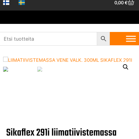
0,00
€
Etusivu
/
Koneet ja työkalut
/
Yleistarvikkeet ja kemikaalit
/
Tekniset
kemikaalit
/ Sikaflex 291i liimatiivistemassa vene valkoinen 300 ml
Sikaflex 291i liimatiivistemassa