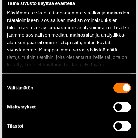
Tämä sivusto käyttää evästeitä
Käytämme evästeitä tarjoamamme sisällön ja mainosten
Tekniset tiedot
räätälöimiseen, sosiaalisen median ominaisuuksien
Tuote:
Sikaflex 291i
tukemiseen ja kävijämäärämme analysoimiseen. Lisäksi
Tilavuus:
300 ml
jaamme sosiaalisen median, mainosalan ja analytiikka-
Väri:
Valkoinen
alan kumppaneillemme tietoja siitä, miten käytät
Tyyppi:
Liima- ja tiivistemassa
sivustoamme. Kumppanimme voivat yhdistää näitä
Pohja:
Polyuretaani
tietoja muihin tietoihin, joita olet antanut heille tai joita on
Käyttö:
Veneet ja vaativat tiivistystyöt
kerätty, kun olet käyttänyt heidän palvelujaan.
Käyttökohteet
Suostumuksen
Välttämätön
Veneet:
Tiivistys ja liimaus
valinta
Merikäyttö:
Kosteat olosuhteet
Huoltotyöt:
Joustavat saumat
Mieltymykset
Kaikki kemikaalit
Tilastot