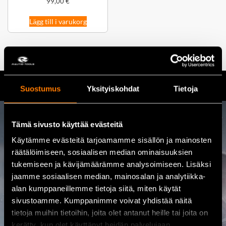
99,00
€
Lägg till i varukorg
Suostumus
Yksityiskohdat
Tietoja
Tämä sivusto käyttää evästeitä
Kontakta oss
Käytämme evästeitä tarjoamamme sisällön ja mainosten
räätälöimiseen, sosiaalisen median ominaisuuksien
08 460 085
tukemiseen ja kävijämäärämme analysoimiseen. Lisäksi
jaamme sosiaalisen median, mainosalan ja analytiikka-
Adress
alan kumppaneillemme tietoja siitä, miten käytät
Kalajoentie 21, 85100 Kalajoki
sivustoamme. Kumppanimme voivat yhdistää näitä
tietoja muihin tietoihin, joita olet antanut heille tai joita on
Öppet
kerätty, kun olet käyttänyt heidän palvelujaan.