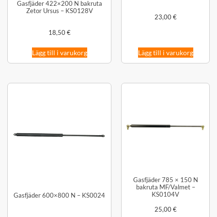
Gasfjäder 422×200 N bakruta
Zetor Ursus – KS0128V
23,00
€
18,50
€
Lägg till i varukorg
Lägg till i varukorg
Gasfjäder 785 × 150 N
bakruta MF/Valmet –
KS0104V
Gasfjäder 600×800 N – KS0024
25,00
€