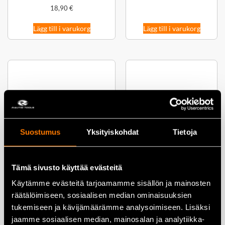
18,90
€
Lägg till i varukorg
Lägg till i varukorg
Suostumus
Yksityiskohdat
Tietoja
Gasfjäder 800×1300 N –
Tämä sivusto käyttää evästeitä
KS0016
Gasfjäder 800×1150 N –
Käytämme evästeitä tarjoamamme sisällön ja mainosten
KS0015
29,00
€
räätälöimiseen, sosiaalisen median ominaisuuksien
tukemiseen ja kävijämäärämme analysoimiseen. Lisäksi
29,00
€
jaamme sosiaalisen median, mainosalan ja analytiikka-