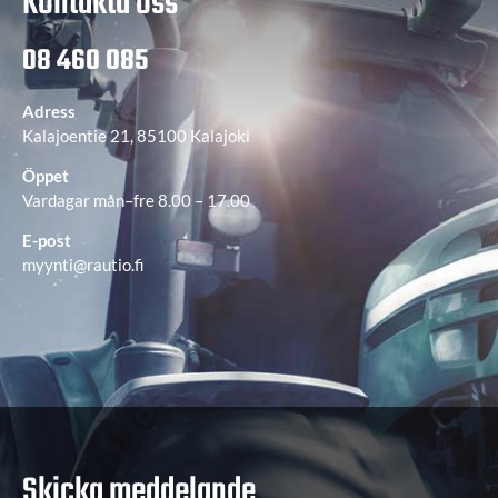
Kontakta oss
08 460 085
Adress
Kalajoentie 21, 85100 Kalajoki
Öppet
Vardagar mån–fre 8.00 – 17.00
E-post
myynti@rautio.fi
Skicka meddelande