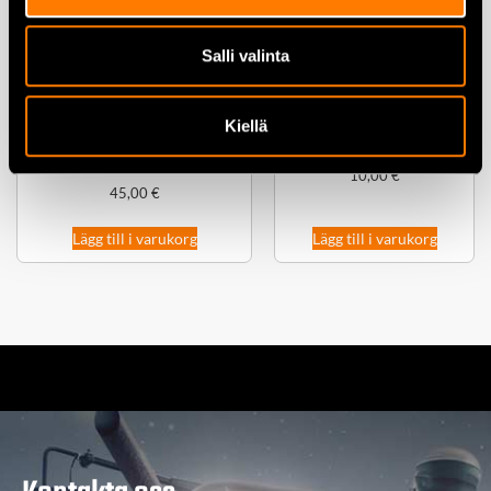
Salli valinta
STOP vajer allmodell 2100
Kiellä
mm
Sortiment med ringsprintar 120
st
10,00
€
45,00
€
Lägg till i varukorg
Lägg till i varukorg