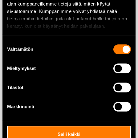
Lägg till i varukorg
Lägg till i varukorg
alan kumppaneillemme tietoja siitä, miten käytät
sivustoamme. Kumppanimme voivat yhdistää näitä
tietoja muihin tietoihin, joita olet antanut heille tai joita on
kerätty, kun olet käyttänyt heidän palvelujaan.
Suostumuksen
Välttämätön
valinta
IKH Hydraulisk tryckstång
63/35/204 led-CAT2
Mieltymykset
348,00
€
Tilastot
Gasfjäder 900×400 N – KS0019
Markkinointi
26,00
€
Lägg till i varukorg
Lägg till i varukorg
Salli kaikki