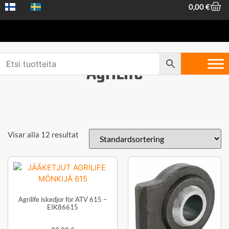
0,00
€
AgriLife
Visar alla 12 resultat
Agrilife iskedjor för ATV 615 –
EIK86615