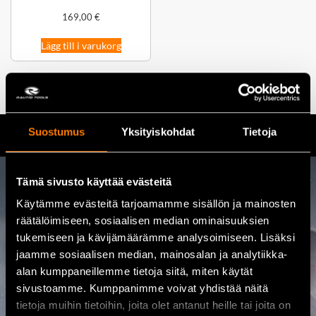
169,00
€
Lägg till i varukorg
Suostumus
Yksityiskohdat
Tietoja
Tämä sivusto käyttää evästeitä
Kontakta oss
Käytämme evästeitä tarjoamamme sisällön ja mainosten
räätälöimiseen, sosiaalisen median ominaisuuksien
tukemiseen ja kävijämäärämme analysoimiseen. Lisäksi
08 460 085
jaamme sosiaalisen median, mainosalan ja analytiikka-
alan kumppaneillemme tietoja siitä, miten käytät
Adress
sivustoamme. Kumppanimme voivat yhdistää näitä
Kalajoentie 21, 85100 Kalajoki
tietoja muihin tietoihin, joita olet antanut heille tai joita on