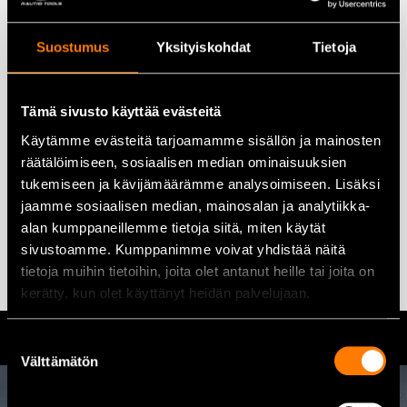
Suostumus
Yksityiskohdat
Tietoja
Tämä sivusto käyttää evästeitä
Tryckluftsslangvinda 30 m,
Käytämme evästeitä tarjoamamme sisällön ja mainosten
3/8″ gummi
räätälöimiseen, sosiaalisen median ominaisuuksien
tukemiseen ja kävijämäärämme analysoimiseen. Lisäksi
259,00
€
jaamme sosiaalisen median, mainosalan ja analytiikka-
Lägg till i varukorg
alan kumppaneillemme tietoja siitä, miten käytät
sivustoamme. Kumppanimme voivat yhdistää näitä
tietoja muihin tietoihin, joita olet antanut heille tai joita on
kerätty, kun olet käyttänyt heidän palvelujaan.
Suostumuksen
Välttämätön
valinta