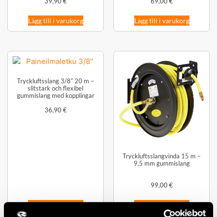
39,90
€
69,00
€
Lägg till i varukorg
Lägg till i varukorg
Tryckluftsslang 3/8″ 20 m –
slitstark och flexibel
gummislang med kopplingar
36,90
€
Tryckluftsslangvinda 15 m –
9,5 mm gummislang
99,00
€
Lägg till i varukorg
Lägg till i varukorg