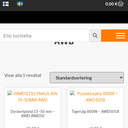
0,00
€
AWD
Visar alla 5 resultat
Dyckertpistol 15–50 mm –
Tigersåg 800W – AWD5018
AWD AWD50