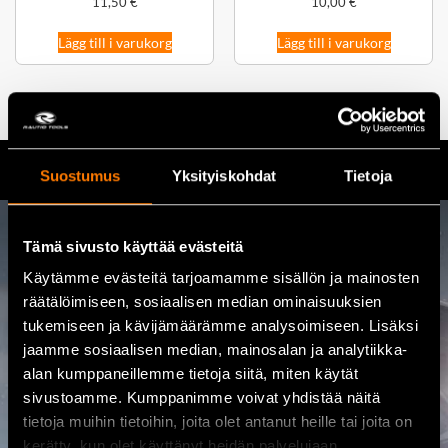
11,50
€
10,00
€
Lägg till i varukorg
Lägg till i varukorg
Suostumus
Yksityiskohdat
Tietoja
Tämä sivusto käyttää evästeitä
Kontakta oss
Käytämme evästeitä tarjoamamme sisällön ja mainosten
räätälöimiseen, sosiaalisen median ominaisuuksien
08 460 085
tukemiseen ja kävijämäärämme analysoimiseen. Lisäksi
jaamme sosiaalisen median, mainosalan ja analytiikka-
Adress
alan kumppaneillemme tietoja siitä, miten käytät
Kalajoentie 21, 85100 Kalajoki
sivustoamme. Kumppanimme voivat yhdistää näitä
tietoja muihin tietoihin, joita olet antanut heille tai joita on
Öppet
kerätty, kun olet käyttänyt heidän palvelujaan.