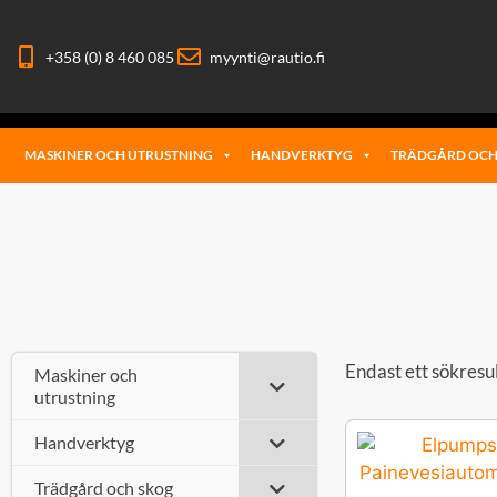
+358 (0) 8 460 085
myynti@rautio.fi
MASKINER OCH UTRUSTNING
HANDVERKTYG
TRÄDGÅRD OCH
Endast ett sökresu
Maskiner och
utrustning
Handverktyg
Trädgård och skog