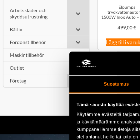
Elpumps
Arbetskläder och
tryckvattenauto
skyddsutrustning
1500W Inox Auto –
499,00
€
Båtliv
Fordonstillbehör
Lägg till i varu
Maskintillbehör
Outlet
Företag
Suostumus
Tämä sivusto käyttää eväste
Käytämme evästeitä tarjoama
ja kävijämäärämme analysoim
kumppaneillemme tietoja siitä
olet antanut heille tai joita o