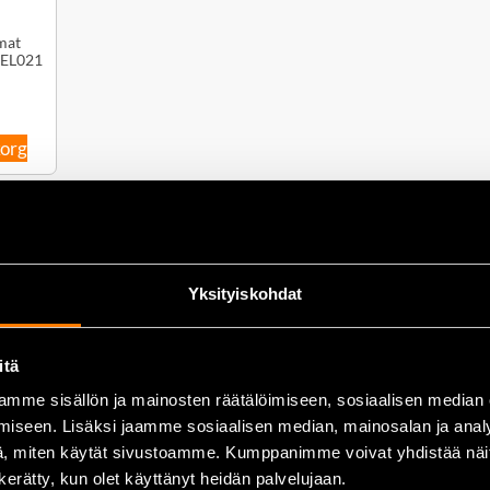
mat
 EL021
korg
Yksityiskohdat
itä
mme sisällön ja mainosten räätälöimiseen, sosiaalisen median
iseen. Lisäksi jaamme sosiaalisen median, mainosalan ja analy
, miten käytät sivustoamme. Kumppanimme voivat yhdistää näitä t
n kerätty, kun olet käyttänyt heidän palvelujaan.