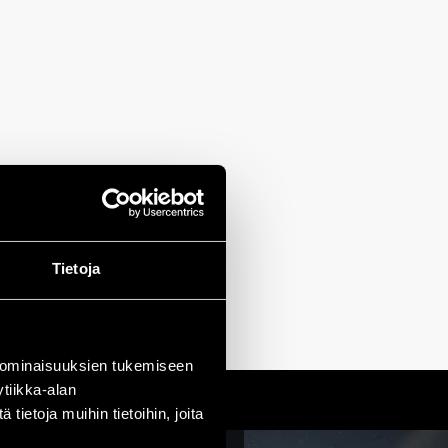
Tietoja
 ominaisuuksien tukemiseen
tiikka-alan
ietoja muihin tietoihin, joita