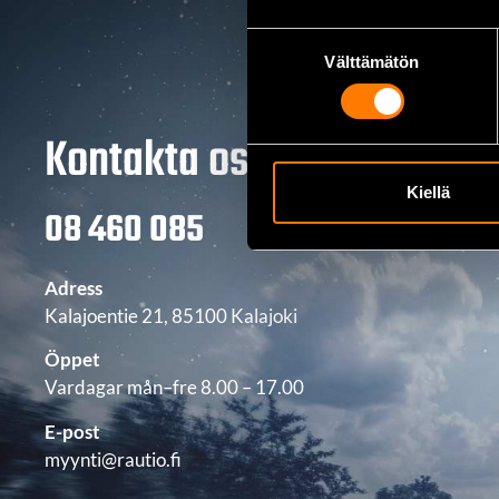
Suostumuksen
Välttämätön
valinta
Kontakta oss
Kiellä
08 460 085
Adress
Kalajoentie 21, 85100 Kalajoki
Öppet
Vardagar mån–fre 8.00 – 17.00
E-post
myynti@rautio.fi