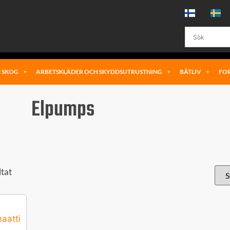
 SKOG
ARBETSKLÄDER OCH SKYDDSUTRUSTNING
BÅTLIV
FO
Elpumps
ltat