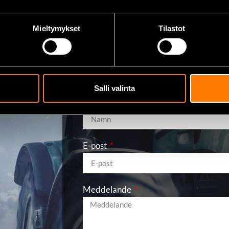
Mieltymykset
Tilastot
Skicka meddeland
Salli valinta
Namn
E-post
Meddelande