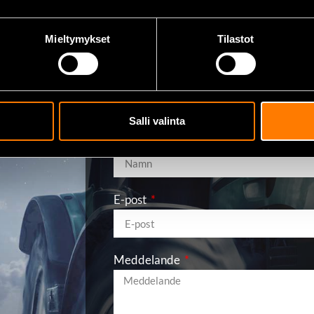
Mieltymykset
Tilastot
Skicka meddeland
Salli valinta
Namn
E-post
Meddelande