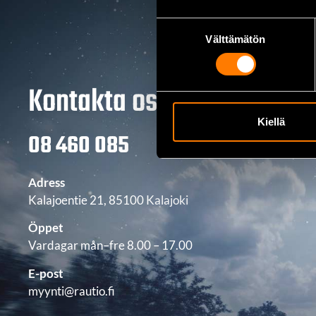
Suostumuksen
Välttämätön
valinta
Kontakta oss
Kiellä
08 460 085
Adress
Kalajoentie 21, 85100 Kalajoki
Öppet
Vardagar mån–fre 8.00 – 17.00
E-post
myynti@rautio.fi