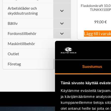
Flaskdomkraft 10,0 
Arbetskläder och
TUNKKI100
skyddsutrustning
99,00
€
Båtliv
Fordonstillbehör
Lägg till i varu
Maskintillbehör
Outlet
Företag
Suostumus
Tämä sivusto käyttää eväste
Käytämme evästeitä tarjoama
ja kävijämäärämme analysoim
kumppaneillemme tietoja siitä
olet antanut heille tai joita o