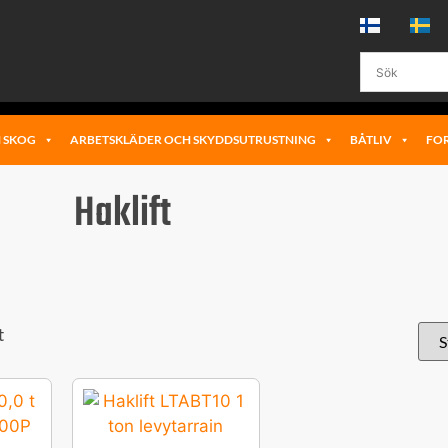
 SKOG
ARBETSKLÄDER OCH SKYDDSUTRUSTNING
BÅTLIV
FO
Haklift
t