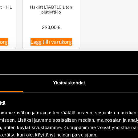
t – HL
Haklift LTABT10 1 ton
P
plåtlyftklo
298,00
€
korg
Lägg till i varukorg
Yksityiskohdat
itä
mme sisällön ja mainosten räätälöimiseen, sosiaalisen median
iseen. Lisäksi jaamme sosiaalisen median, mainosalan ja analy
, miten käytät sivustoamme. Kumppanimme voivat yhdistää näitä t
n kerätty, kun olet käyttänyt heidän palvelujaan.