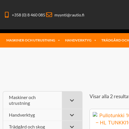
+358 (0) 8 460 085
myynti@rautio.fi
MASKINER OCH UTRUSTNING
HANDVERKTYG
TRÄDGÅRD OCH
Visar alla 2 resulta
Maskiner och
utrustning
Handverktyg
Trädgård och skog