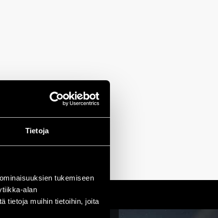
Tietoja
 ominaisuuksien tukemiseen
tiikka-alan
ietoja muihin tietoihin, joita