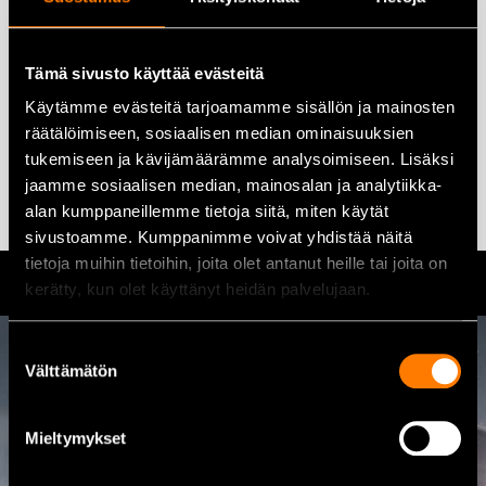
KITO LX003 spaklyftblock
250 kg, 3 m kätting
Kito LX005/3M spaklyftblock
med kätting
Tämä sivusto käyttää evästeitä
446,00
€
359,00
€
499,00
€
399,00
€
Käytämme evästeitä tarjoamamme sisällön ja mainosten
räätälöimiseen, sosiaalisen median ominaisuuksien
Lägg till i varukorg
Lägg till i varukorg
tukemiseen ja kävijämäärämme analysoimiseen. Lisäksi
jaamme sosiaalisen median, mainosalan ja analytiikka-
alan kumppaneillemme tietoja siitä, miten käytät
sivustoamme. Kumppanimme voivat yhdistää näitä
tietoja muihin tietoihin, joita olet antanut heille tai joita on
kerätty, kun olet käyttänyt heidän palvelujaan.
Suostumuksen
Välttämätön
valinta
Kontakta oss
Mieltymykset
08 460 085