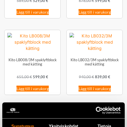
589,00
€
529,00
€
678,00
€
599,00
€
Lägg till i varukorg
Lägg till i varukorg
Kito LB008/3M spaklyftblock
Kito LB032/3M spaklyftblock
med kätting
med kätting
655,00
€
599,00
€
940,00
€
839,00
€
Lägg till i varukorg
Lägg till i varukorg
Suostumus
Yksityiskohdat
Tietoja