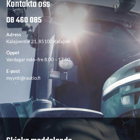
Kontakta oss
08 460 085
Adress
Kalajoentie 21, 85100 Kalajoki
Öppet
Vardagar mån–fre 8.00 – 17.00
E-post
myynti@rautio.fi