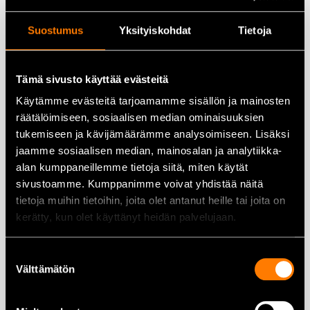
Suostumus
Yksityiskohdat
Tietoja
Sievi Lazer Roller+ S3
Sievi Lazer Roller+ S3 storlek
skyddsskor – storlek 42
44
Tämä sivusto käyttää evästeitä
223,00
€
223,00
€
Käytämme evästeitä tarjoamamme sisällön ja mainosten
räätälöimiseen, sosiaalisen median ominaisuuksien
Lägg till i varukorg
Lägg till i varukorg
tukemiseen ja kävijämäärämme analysoimiseen. Lisäksi
jaamme sosiaalisen median, mainosalan ja analytiikka-
alan kumppaneillemme tietoja siitä, miten käytät
sivustoamme. Kumppanimme voivat yhdistää näitä
tietoja muihin tietoihin, joita olet antanut heille tai joita on
kerätty, kun olet käyttänyt heidän palvelujaan.
Sievi Light Boot Black 04
Sievi Light Boot Black 04
storlek 43
storlek 45
Suostumuksen
88,00
€
88,00
€
Välttämätön
valinta
Lägg till i varukorg
Lägg till i varukorg