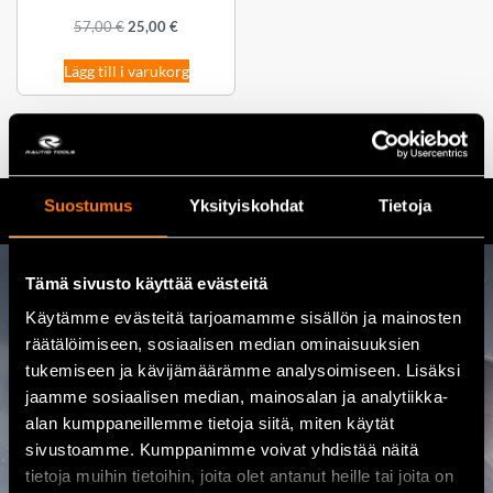
57,00
€
25,00
€
Lägg till i varukorg
Suostumus
Yksityiskohdat
Tietoja
Tämä sivusto käyttää evästeitä
Kontakta oss
Käytämme evästeitä tarjoamamme sisällön ja mainosten
räätälöimiseen, sosiaalisen median ominaisuuksien
tukemiseen ja kävijämäärämme analysoimiseen. Lisäksi
08 460 085
jaamme sosiaalisen median, mainosalan ja analytiikka-
alan kumppaneillemme tietoja siitä, miten käytät
Adress
sivustoamme. Kumppanimme voivat yhdistää näitä
Kalajoentie 21, 85100 Kalajoki
tietoja muihin tietoihin, joita olet antanut heille tai joita on