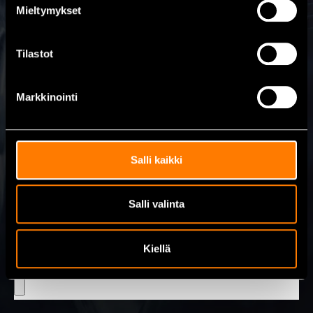
Skicka meddelande
Mieltymykset
Namn
Tilastot
Markkinointi
E-post
Salli kaikki
Meddelande
Salli valinta
Kiellä
Lägg till bilder