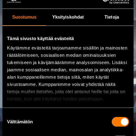
Kontakta oss
Suostumus
Yksityiskohdat
Tietoja
08 460 085
Tämä sivusto käyttää evästeitä
Adress
Kalajoentie 21, 85100 Kalajoki
Käytämme evästeitä tarjoamamme sisällön ja mainosten
räätälöimiseen, sosiaalisen median ominaisuuksien
Öppet
tukemiseen ja kävijämäärämme analysoimiseen. Lisäksi
Vardagar mån–fre 8.00 – 17.00
jaamme sosiaalisen median, mainosalan ja analytiikka-
E-post
alan kumppaneillemme tietoja siitä, miten käytät
myynti@rautio.fi
sivustoamme. Kumppanimme voivat yhdistää näitä
tietoja muihin tietoihin, joita olet antanut heille tai joita on
kerätty, kun olet käyttänyt heidän palvelujaan.
Suostumuksen
Välttämätön
valinta