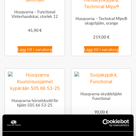
Husqvarna – Functional
Vinterhandskar, storlek 12
Husqvarna – Technical Mips®
skogshjälm, orange
45,90
€
219,00
€
Lägg till i varukorg
Lägg till i varukorg
Husqvarna skyddshjälm
Functional
Husqvarna hörselskydd för
hjälm 505 66 53-25
90,00
€
39,80
€
Lägg till i varukorg
Lägg till i varukorg