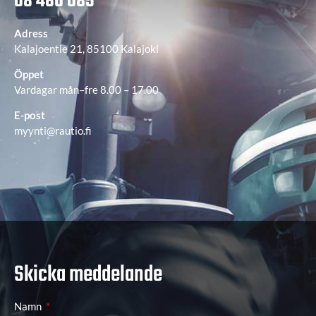
08 460 085
Adress
Kalajoentie 21, 85100 Kalajoki
Öppet
Vardagar mån–fre 8.00 – 17.00
E-post
myynti@rautio.fi
Skicka meddelande
Namn