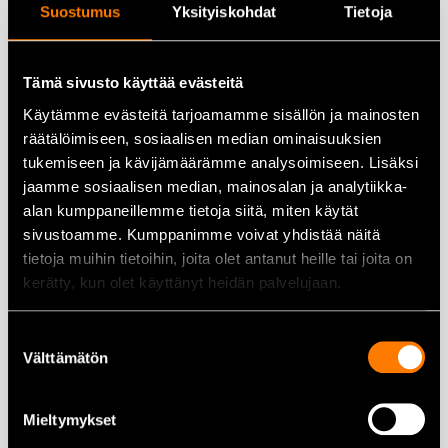
Suostumus
Yksityiskohdat
Tietoja
Tämä sivusto käyttää evästeitä
Käytämme evästeitä tarjoamamme sisällön ja mainosten
Husqvarna Technical Forest
Nätvisir med hörselskydd
räätälöimiseen, sosiaalisen median ominaisuuksien
skyddshjälm
SH107
tukemiseen ja kävijämäärämme analysoimiseen. Lisäksi
jaamme sosiaalisen median, mainosalan ja analytiikka-
172,00
€
19,90
€
alan kumppaneillemme tietoja siitä, miten käytät
Lägg till i varukorg
Lägg till i varukorg
sivustoamme. Kumppanimme voivat yhdistää näitä
tietoja muihin tietoihin, joita olet antanut heille tai joita on
kerätty, kun olet käyttänyt heidän palvelujaan.
Suostumuksen
Stihl Regnskydd med fäste –
Välttämätön
valinta
2088
21,80
€
Mieltymykset