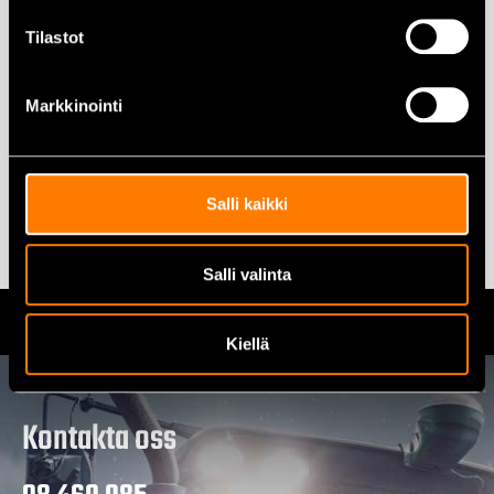
Tilastot
Stihl Dynamic Light
skogshjälm
Markkinointi
72,00
€
Lägg till i varukorg
Lägg till i varukorg
Salli kaikki
Salli valinta
Kiellä
Kontakta oss