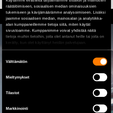
Käytämme evästeitä tarjoamamme sisällön ja mainosten
räätälöimiseen, sosiaalisen median ominaisuuksien
tukemiseen ja kävijämäärämme analysoimiseen. Lisäksi
jaamme sosiaalisen median, mainosalan ja analytiikka-
alan kumppaneillemme tietoja siitä, miten käytät
sivustoamme. Kumppanimme voivat yhdistää näitä
tietoja muihin tietoihin, joita olet antanut heille tai joita on
Kontakta oss
kerätty, kun olet käyttänyt heidän palvelujaan.
08 460 085
Suostumuksen
Välttämätön
valinta
Adress
Kalajoentie 21, 85100 Kalajoki
Mieltymykset
Öppet
Vardagar mån–fre 8.00 – 17.00
Tilastot
E-post
myynti@rautio.fi
Markkinointi