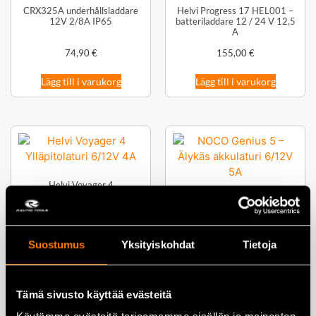
CRX325A underhållsladdare
Helvi Progress 17 HEL001 –
12V 2/8A IP65
batteriladdare 12 / 24 V 12,5
A
74,90
€
155,00
€
Lägg till i varukorg
Lägg till i varukorg
Helvi Voyager 4
underhållsladdare 6/12V 4A
NOCO Genius 5 – Smart
batteriladdare 6/12V 5A med
underhållsladdning
89,00
€
95,00
€
Suostumus
Yksityiskohdat
Tietoja
Lägg till i varukorg
Lägg till i varukorg
Tämä sivusto käyttää evästeitä