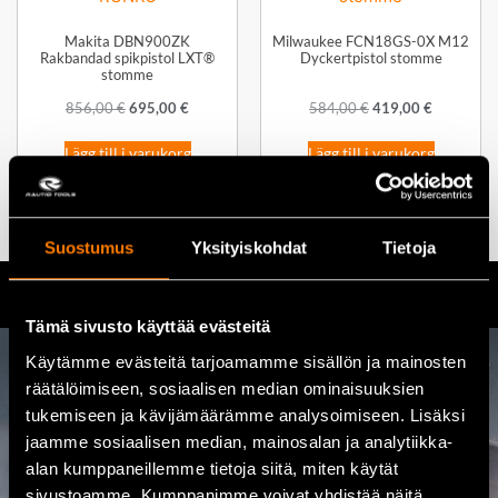
Makita DBN900ZK
Milwaukee FCN18GS-0X M12
Rakbandad spikpistol LXT®
Dyckertpistol stomme
stomme
856,00
€
695,00
€
584,00
€
419,00
€
Lägg till i varukorg
Lägg till i varukorg
Suostumus
Yksityiskohdat
Tietoja
Tämä sivusto käyttää evästeitä
Käytämme evästeitä tarjoamamme sisällön ja mainosten
räätälöimiseen, sosiaalisen median ominaisuuksien
Kontakta oss
tukemiseen ja kävijämäärämme analysoimiseen. Lisäksi
jaamme sosiaalisen median, mainosalan ja analytiikka-
08 460 085
alan kumppaneillemme tietoja siitä, miten käytät
sivustoamme. Kumppanimme voivat yhdistää näitä