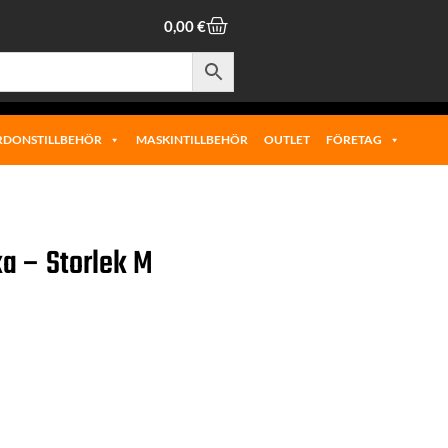
0,00
€
RDONSTILLBEHÖR
MASKINTILLBEHÖR
OUTLET
FÖRETAG
ka – Storlek M