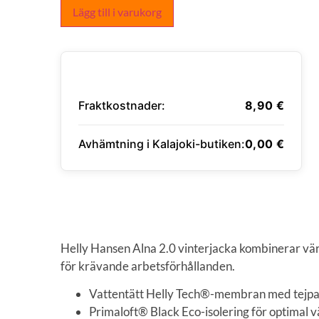
Lägg till i varukorg
Fraktkostnader:
8,90
€
Avhämtning i Kalajoki-butiken:
0,00
€
ANGE LEVERANSADRESS
Helly Hansen Alna 2.0 vinterjacka kombinerar vär
för krävande arbetsförhållanden.
Vattentätt Helly Tech®-membran med tej
Primaloft® Black Eco-isolering för optimal 