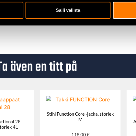
Salli valinta
Ta även en titt på
Stihl Function Core -jacka, storlek
M
ctional 28
A
torlek 41
118,00
€