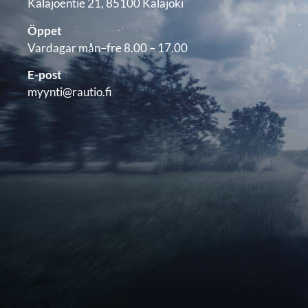
Kalajoentie 21, 85100 Kalajoki
Öppet
Vardagar mån–fre 8.00 – 17.00
E-post
myynti@rautio.fi