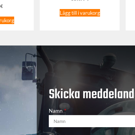
0
€
Lägg till i varukorg
arukorg
Skicka meddeland
Namn