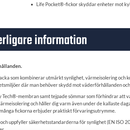
Life Pocket®-fickor skyddar enheter mot ky
erligare information
hållanden.
erjacka som kombinerar utmärkt synlighet, värmeisolering och
rbetsmiljöer där man behöver skydd mot väderförhållanden oc
lly Tech®-membran samt tejpade sömmar som förhindrar att va
 värmeisolering och håller dig varm även under de kallaste da
de många fickorna erbjuder praktiskt förvaringsutrymme.
 och uppfyller säkerhetsstandarderna för synlighet (EN ISO 20
er.