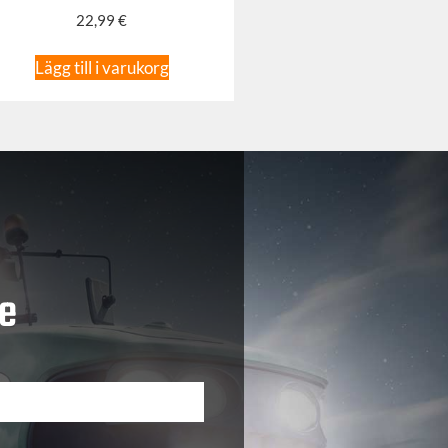
22,99
€
Lägg till i varukorg
e