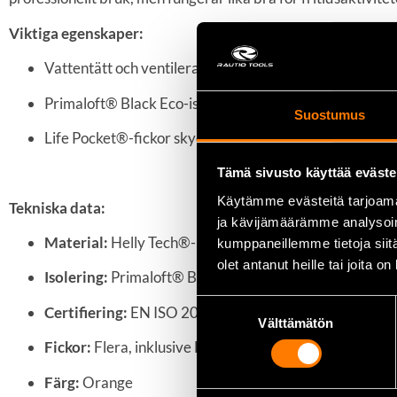
Viktiga egenskaper:
Vattentätt och ventilerande Helly Tech®-membran m
Primaloft® Black Eco-isolering ger utmärkt värmeisol
Suostumus
Life Pocket®-fickor skyddar elektroniska enheter mot 
Tämä sivusto käyttää eväste
Käytämme evästeitä tarjoama
Tekniska data:
ja kävijämäärämme analysoim
Material:
Helly Tech®-membran
kumppaneillemme tietoja siitä
olet antanut heille tai joita o
Isolering:
Primaloft® Black Eco, 100 g (torso), 80 g (ä
Suostumuksen
Certifiering:
EN ISO 20471 (varselplagg)
Välttämätön
valinta
Fickor:
Flera, inklusive Life Pocket®-fickor
Färg:
Orange