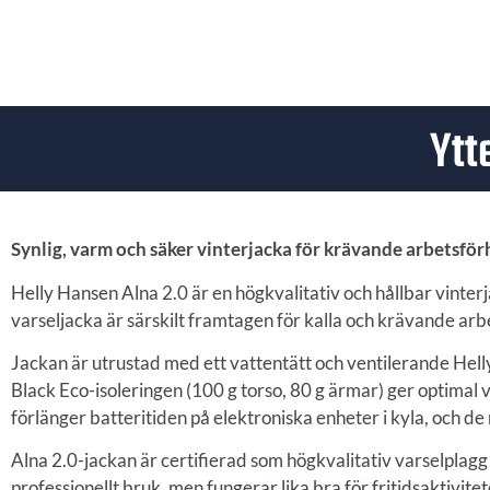
Ytt
Synlig, varm och säker vinterjacka för krävande arbetsför
Helly Hansen Alna 2.0 är en högkvalitativ och hållbar vint
varseljacka är särskilt framtagen för kalla och krävande a
Jackan är utrustad med ett vattentätt och ventilerande He
Black Eco-isoleringen (100 g torso, 80 g ärmar) ger optimal
förlänger batteritiden på elektroniska enheter i kyla, och 
Alna 2.0-jackan är certifierad som högkvalitativ varselplagg
professionellt bruk, men fungerar lika bra för fritidsaktivitet