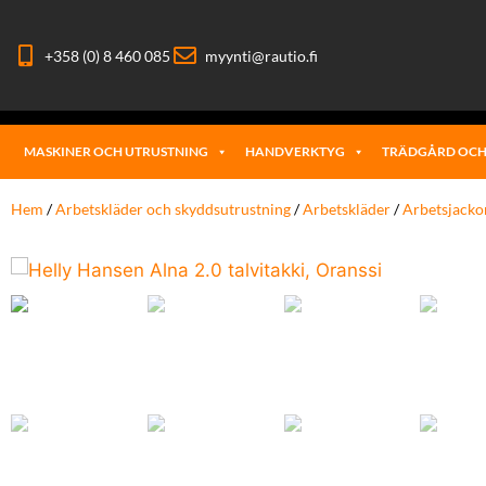
+358 (0) 8 460 085
myynti@rautio.fi
MASKINER OCH UTRUSTNING
HANDVERKTYG
TRÄDGÅRD OCH
Hem
/
Arbetskläder och skyddsutrustning
/
Arbetskläder
/
Arbetsjacko