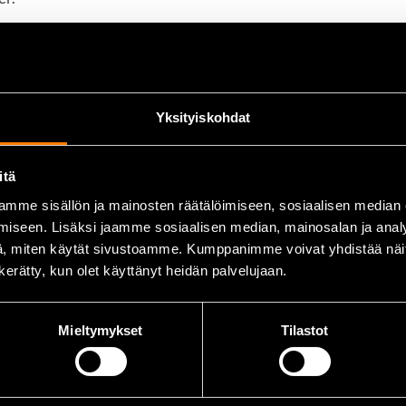
ed tejpade sömmar
ering
Yksityiskohdat
kyla
itä
mme sisällön ja mainosten räätälöimiseen, sosiaalisen median
iseen. Lisäksi jaamme sosiaalisen median, mainosalan ja analy
, miten käytät sivustoamme. Kumppanimme voivat yhdistää näitä t
n kerätty, kun olet käyttänyt heidän palvelujaan.
rmar)
Mieltymykset
Tilastot