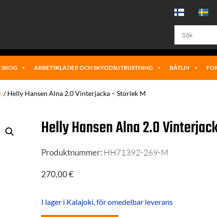
 SKOG
ARBETSKLÄDER OCH SKYDDSUTRUSTNING
BÅTLIV
FO
r
/ Helly Hansen Alna 2.0 Vinterjacka – Storlek M
Helly Hansen Alna 2.0 Vinterjac
Produktnummer:
HH71392-269-M
270,00
€
I lager i Kalajoki, för omedelbar leverans