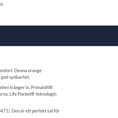
la
 komfort. Denna orange
h god synbarhet.
tten tränger in. Primaloft®
garna. Life Pocket®-teknologin
471). Den är ett perfekt val för