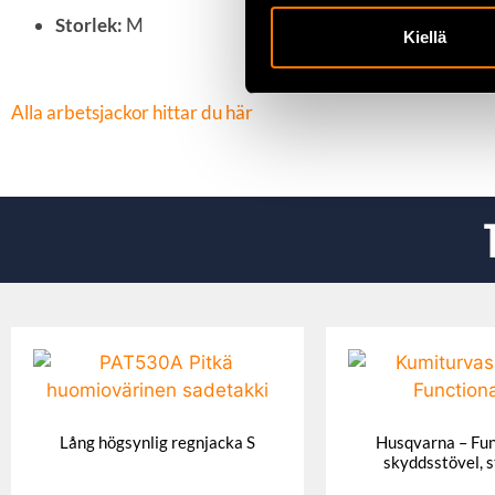
Storlek:
M
Kiellä
Alla arbetsjackor hittar du här
Lång högsynlig regnjacka S
Husqvarna – Fun
skyddsstövel, s