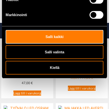
Alla skogshuggar­skor hittar du här
Markkinointi
Ta även en titt på
Salli kaikki
Salli valinta
Stihl FSA 400 K Batteriröjsåg
LED Blixtljus Averti V6-130
Kiellä
799,00
€
985,00
€
47,00
€
Lägg till i varukorg
Lägg till i varukorg