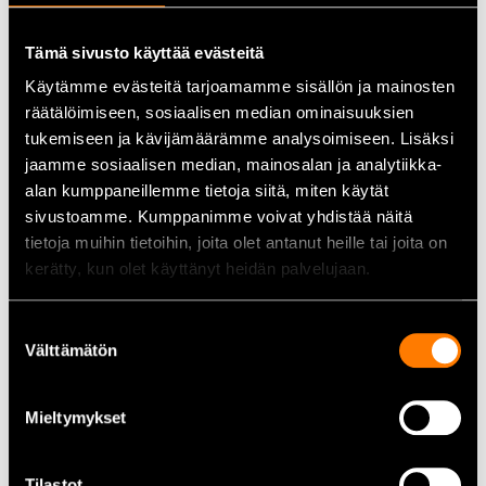
Lätt att använda:
Snabbkrokar och bakre dragögla
underlättar på- och avtagning.
Tämä sivusto käyttää evästeitä
Käytämme evästeitä tarjoamamme sisällön ja mainosten
Tekniska data
räätälöimiseen, sosiaalisen median ominaisuuksien
tukemiseen ja kävijämäärämme analysoimiseen. Lisäksi
Skydd:
Sågskydd klass 1 (20 m/s)
jaamme sosiaalisen median, mainosalan ja analytiikka-
Godkännande:
EN ISO 17249:2013
alan kumppaneillemme tietoja siitä, miten käytät
Storlek:
42
sivustoamme. Kumppanimme voivat yhdistää näitä
Material:
Läder, mikrofiberförstärkningar,
tietoja muihin tietoihin, joita olet antanut heille tai joita on
polyesternätfoder
Vikt:
Till exempel storlek 45 cirka 2,2 kg
kerätty, kun olet käyttänyt heidän palvelujaan.
Suostumuksen
Användningsområden
Välttämätön
valinta
Skogsarbete och trädfällning
Utomhusarbete där skyddande och slitstarka skor krävs
Mieltymykset
För användare som vill ha traditionella och pålitliga
skyddsskor i läder
Tilastot