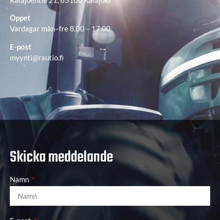
Öppet
Vardagar mån–fre 8.00 – 17.00
E-post
myynti@rautio.fi
Skicka meddelande
Namn