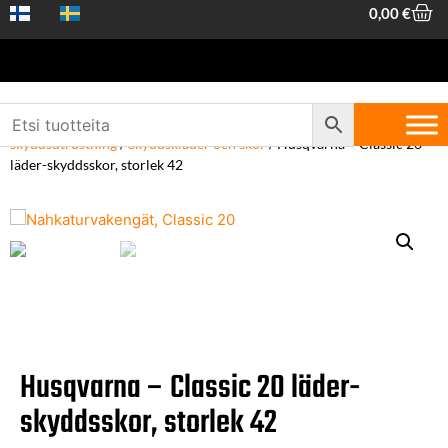
0,00
€
Hem
/
Arbetskläder och skyddsutrustning
/
Skogskläder och
skyddsutrustning
/
Skyddskläder och skor
/ Husqvarna – Classic 20
läder-skyddsskor, storlek 42
Husqvarna – Classic 20 läder-
skyddsskor, storlek 42