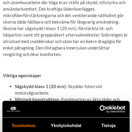
och utomhusarbete där höga krav ställs på skydd, slitstyrka och
användarkomfort. Det kraftiga läderöverlägget,
mikrofiberförstärkningarna och det ventilerande nätfodret gör
skorna både hållbara och bekväma för långvarig användning.
Skorna har sågskydd i klass 1 (20 m/s), förstärkta tå- och
hälpartier samt ett greppsäkert yttersulemönster. Snörningen är
utrustad med snabbkrokar och skon har en bakre dragögla för
enkel påtagning. Den löstagbara innersulan underlättar
rengöring och ökar komforten.
Viktiga egenskaper
Sågskydd klass 1 (20 m/s):
Skyddar foten vid
motorsågsarbete.
Slitstark konstruktion:
Kombination av äkta läder och
mikrofiberförstärkningar.
Komfort:
Ventilerande polyesternätfoder och löstagbar
innersula.
Förstärkningar:
Extra skydd och stöd i tå- och
Suostumus
Yksityiskohdat
Tietoja
hälpartierna.