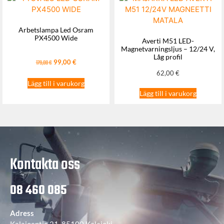
Arbetslampa Led Osram
PX4500 Wide
Averti M51 LED-
Magnetvarningsljus – 12/24 V,
Låg profil
99,00
€
179,00
€
62,00
€
Lägg till i varukorg
Lägg till i varukorg
Kontakta oss
08 460 085
Adress
Kalajoentie 21, 85100 Kalajoki