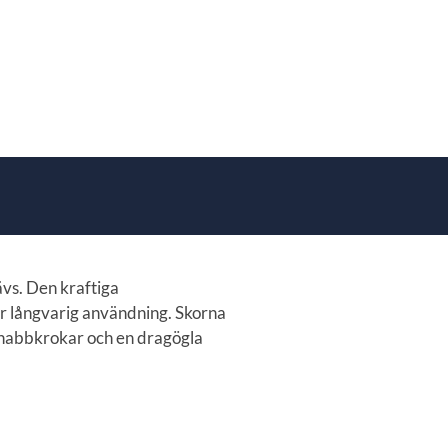
vs. Den kraftiga
r långvarig användning. Skorna
 snabbkrokar och en dragögla