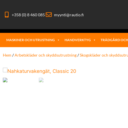
+358 (0) 8 460 085
myynti@rautio.fi
MASKINER OCH UTRUSTNING
HANDVERKTYG
TRÄDGÅRD OCH
Hem
/
Arbetskläder och skyddsutrustning
/
Skogskläder och skyddsutr