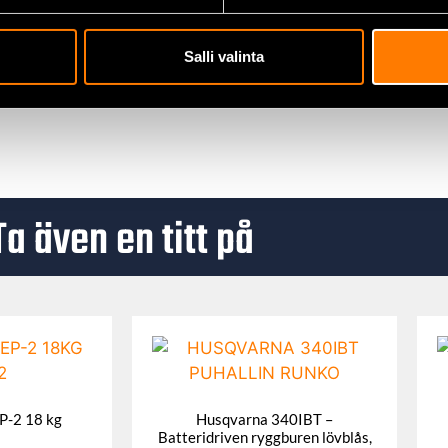
vs
skor i läder
Salli valinta
Ta även en titt på
P-2 18 kg
Husqvarna 340IBT –
Batteridriven ryggburen lövblås,