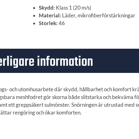
Skydd:
Klass 1 (20 m/s)
Material:
Läder, mikrofiberförstärkningar
Storlek:
46
erligare information
ogs- och utomhusarbete där skydd, hållbarhet och komfort krä
gsbara meshfodret gör skorna både slitstarka och bekväma fö
r samt ett greppsäkert sulmönster. Snörningen är utrustad med
rlättar rengöring och ökar komforten.