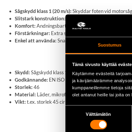
Sågskydd klass 1 (20 m/s):
Skyddar foten vid motorsåg
Slitstark konstruktion:
Kombination av äkta läder och
Komfort:
Andningsbart polyester-meshfoder och lösta
Förstärkningar:
Extra skydd och stöd i tå- och hälpart
Enkel att använda:
Snabbkrokar och dragögla baktill 
Suostumus
Tekniska data
Tämä sivusto käyttää eväste
Skydd:
Sågskydd klass 1 (20 m/s)
Käytämme evästeitä tarjoama
Godkännande:
EN ISO 17249:2013
ja kävijämäärämme analysoim
Storlek:
46
kumppaneillemme tietoja siitä
Material:
Läder, mikrofiberförstärkningar, polyester
olet antanut heille tai joita o
Vikt:
t.ex. storlek 45 cirka 2,2 kg
Suostumuksen
Välttämätön
valinta
Användningsområden