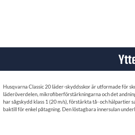
Ytt
Husqvarna Classic 20 läder-skyddsskor är utformade för sk
läderöverdelen, mikrofiberförstärkningarna och det andnin
har sågskydd klass 1 (20 m/s), förstärkta tå- och hälpartie
baktill för enkel påtagning. Den löstagbara innersulan unde
Viktiga egenskaper