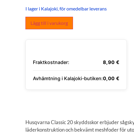
I lager i Kalajoki, för omedelbar leverans
Lägg till i varukorg
Fraktkostnader:
8,90
€
Avhämtning i Kalajoki-butiken:
0,00
€
ANGE LEVERANSADRESS
Husqvarna Classic 20 skyddsskor erbjuder sågskydd
läderkonstruktion och bekvämt meshfoder för ut