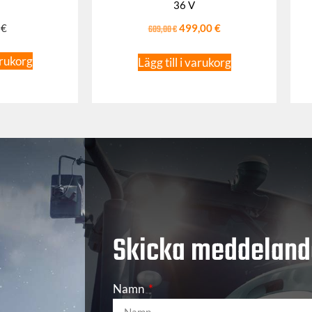
36 V
0
€
609,00
€
499,00
€
arukorg
Lägg till i varukorg
Skicka meddeland
Namn