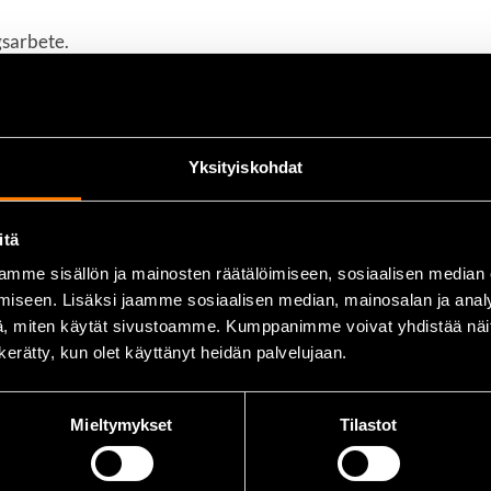
sarbete.
 mikrofiberförstärkningar.
gbar innersula.
ierna.
underlättar påtagning.
Yksityiskohdat
itä
mme sisällön ja mainosten räätälöimiseen, sosiaalisen median
iseen. Lisäksi jaamme sosiaalisen median, mainosalan ja analy
, miten käytät sivustoamme. Kumppanimme voivat yhdistää näitä t
-meshfoder
n kerätty, kun olet käyttänyt heidän palvelujaan.
Mieltymykset
Tilastot