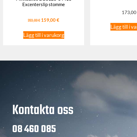
Excenterslip stomme
173,0
203,00
€
159,00
€
Lägg till i v
Lägg till i varukorg
Kontakta oss
08 460 085