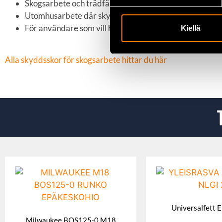
Skogsarbete och trädfällning
Utomhusarbete där skyddande och slitstarka skor krä
För användare som vill ha klassiska och pålitliga skydds
Kiellä
Alla skyddsskor för skogsarbete hittar du här
Universalfett E
Milwaukee BOS125-0 M18