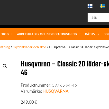
 SKOG
ARBETSKLÄDER OCH SKYDDSUTRUSTNING
BÅTLIV
FO
ustning
/
Skyddskläder och skor
/ Husqvarna – Classic 20 läder-skyddsskor
Husqvarna – Classic 20 läder-s
46
Produktnummer:
597 65 94-46
Varumärke:
HUSQVARNA
249,00
€