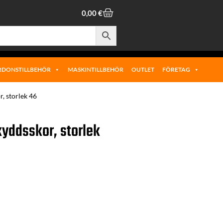
0,00
€
RDONSTILLBEHÖR
MASKINTILLBEHÖR
OUTLET
FÖRETAG
, storlek 46
kyddsskor, storlek