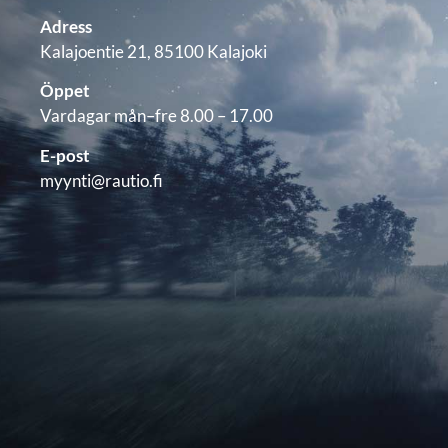
Adress
Kalajoentie 21, 85100 Kalajoki
Öppet
Vardagar mån–fre 8.00 – 17.00
E-post
myynti@rautio.fi