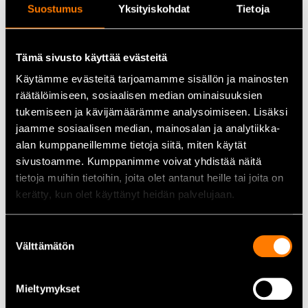
Suostumus
Yksityiskohdat
Tietoja
Lätt att ta på:
Snörning baktill och stadiga greppytor
underlättar användningen.
Tämä sivusto käyttää evästeitä
Tekniska data
Käytämme evästeitä tarjoamamme sisällön ja mainosten
Skydd:
Sågskydd klass 3 (28 m/s)
räätälöimiseen, sosiaalisen median ominaisuuksien
Material:
Gummiöverdel + canvasfoder
tukemiseen ja kävijämäärämme analysoimiseen. Lisäksi
Godkännanden:
EN ISO 17249, SB, E, FO, SRA
jaamme sosiaalisen median, mainosalan ja analytiikka-
Vikt:
Cirka 3,0–4,2 kg (beroende på storlek och version)
alan kumppaneillemme tietoja siitä, miten käytät
Storlekar:
EU 41
sivustoamme. Kumppanimme voivat yhdistää näitä
Övriga egenskaper:
Tåhätta i stål, vattentät konstruktion,
tietoja muihin tietoihin, joita olet antanut heille tai joita on
dubbningsbar sula
kerätty, kun olet käyttänyt heidän palvelujaan.
Användningsområden
Suostumuksen
Välttämätön
valinta
Skogsarbete och trädfällning där hög skyddsnivå, slitstyrka
och komfort krävs.
Utomhusarbete i krävande förhållanden – både i höstens
Mieltymykset
väta och vinterns kyla när sulan förses med dubbar.