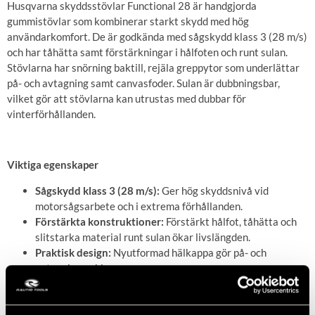
Husqvarna skyddsstövlar Functional 28 är handgjorda
gummistövlar som kombinerar starkt skydd med hög
användarkomfort. De är godkända med sågskydd klass 3 (28 m/s)
och har tåhätta samt förstärkningar i hålfoten och runt sulan.
Stövlarna har snörning baktill, rejäla greppytor som underlättar
på- och avtagning samt canvasfoder. Sulan är dubbningsbar,
vilket gör att stövlarna kan utrustas med dubbar för
vinterförhållanden.
Viktiga egenskaper
Sågskydd klass 3 (28 m/s):
Ger hög skyddsnivå vid
motorsågsarbete och i extrema förhållanden.
Förstärkta konstruktioner:
Förstärkt hålfot, tåhätta och
slitstarka material runt sulan ökar livslängden.
Praktisk design:
Nyutformad hälkappa gör på- och
avtagning enklare.
Mångsidig användning:
Canvasfoder ger komfort och
sulan är anpassad för dubbning, vilket gör stövlarna
lämpliga även vintertid.