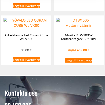
Lägg till i varukorg
Arbetslampa Led Osram Cube
Makita DTW1005Z
WL VX80
Mutterdragare 3/4″ 18V
39,00
€
439,00
€
495,00
€
Lägg till i varukorg
Lägg till i varukorg
Kontakta oss