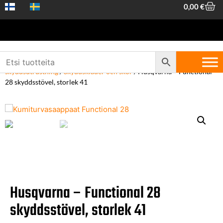
0,00
€
Hem
/
Arbetskläder och skyddsutrustning
/
Skogskläder och
skyddsutrustning
/
Skyddskläder och skor
/ Husqvarna – Functional
28 skyddsstövel, storlek 41
Husqvarna – Functional 28
skyddsstövel, storlek 41