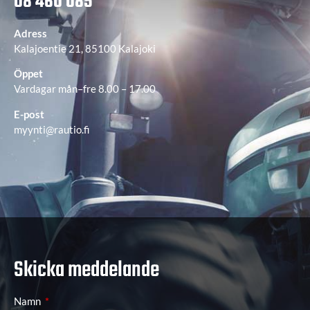
08 460 085
Adress
Kalajoentie 21, 85100 Kalajoki
Öppet
Vardagar mån–fre 8.00 – 17.00
E-post
myynti@rautio.fi
Skicka meddelande
Namn