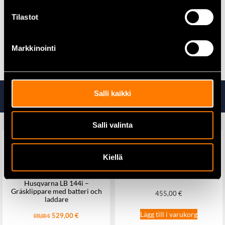
För användare som vill investera i skor som kombinerar
säkerhet, hållbarhet och komfort.
Tilastot
Alla skyddsstövlar hittar du här
Markkinointi
Ta även en titt på
Salli kaikki
Salli valinta
Kiellä
Husqvarna Midjebyxa,
Technical Extreme
Husqvarna LB 144i –
Gräsklippare med batteri och
455,00
€
laddare
Lägg till i varukorg
529,00
€
619,00
€