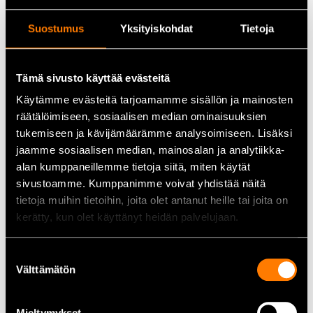
Justerbar passform:
Dragsko i midja och nederkant ger
god passform.
Suostumus
Yksityiskohdat
Tietoja
Förvaring:
Sidofickor och bröstficka ger praktiskt utrymme
för arbetsredskap.
Materialval:
Jackan är tillverkad huvudsakligen av
Tämä sivusto käyttää evästeitä
återvunnet material och stödjer ett mer miljömedvetet val.
Käytämme evästeitä tarjoamamme sisällön ja mainosten
räätälöimiseen, sosiaalisen median ominaisuuksien
Tekniska data
tukemiseen ja kävijämäärämme analysoimiseen. Lisäksi
jaamme sosiaalisen median, mainosalan ja analytiikka-
Storlek:
L
alan kumppaneillemme tietoja siitä, miten käytät
Material:
Huvudsakligen återvunnen polyester samt
sivustoamme. Kumppanimme voivat yhdistää näitä
förstärkningar på utsatta områden
Vikt:
Till exempel storlek XS cirka 0,68 kg, storlek XXL
tietoja muihin tietoihin, joita olet antanut heille tai joita on
cirka 0,85 kg
kerätty, kun olet käyttänyt heidän palvelujaan.
Passform:
Normal passform, förlängd rygg ger ökad
komfort
Suostumuksen
Välttämätön
valinta
Användningsområden
Skogsarbete och trädfällning där slitstarka ytterplagg
Mieltymykset