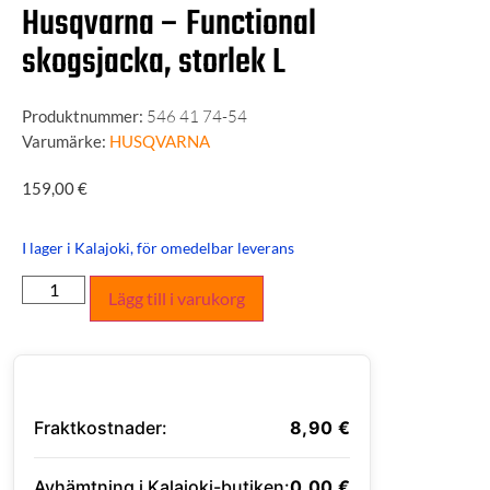
Husqvarna – Functional
skogsjacka, storlek L
Produktnummer:
546 41 74-54
Varumärke:
HUSQVARNA
159,00
€
I lager i Kalajoki, för omedelbar leverans
Lägg till i varukorg
Fraktkostnader:
8,90
€
Avhämtning i Kalajoki-butiken:
0,00
€