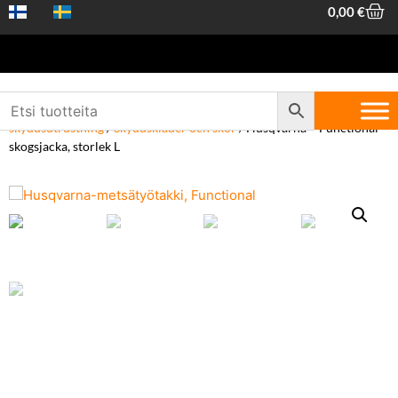
0,00
€
Hem
/
Arbetskläder och skyddsutrustning
/
Skogskläder och
skyddsutrustning
/
Skyddskläder och skor
/ Husqvarna – Functional
skogsjacka, storlek L