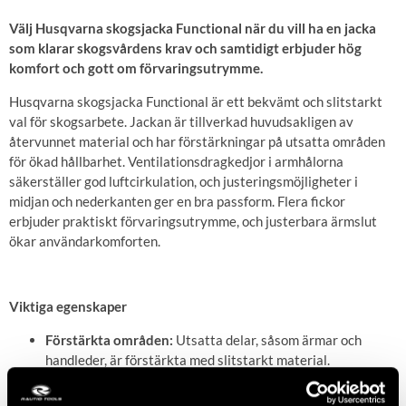
Välj Husqvarna skogsjacka Functional när du vill ha en jacka
som klarar skogsvårdens krav och samtidigt erbjuder hög
komfort och gott om förvaringsutrymme.
Husqvarna skogsjacka Functional är ett bekvämt och slitstarkt
val för skogsarbete. Jackan är tillverkad huvudsakligen av
återvunnet material och har förstärkningar på utsatta områden
för ökad hållbarhet. Ventilationsdragkedjor i armhålorna
säkerställer god luftcirkulation, och justeringsmöjligheter i
midjan och nederkanten ger en bra passform. Flera fickor
erbjuder praktiskt förvaringsutrymme, och justerbara ärmslut
ökar användarkomforten.
Viktiga egenskaper
Förstärkta områden:
Utsatta delar, såsom ärmar och
handleder, är förstärkta med slitstarkt material.
Ventilation:
Ventilationsdragkedjor i armhålorna möjliggör
effektiv luftning.