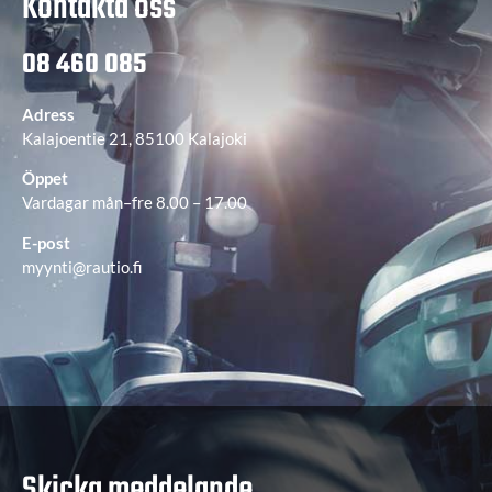
Kontakta oss
08 460 085
Adress
Kalajoentie 21, 85100 Kalajoki
Öppet
Vardagar mån–fre 8.00 – 17.00
E-post
myynti@rautio.fi
Skicka meddelande