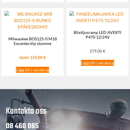
Blixtljusramp LED AVERTI
P470 12/24V
Milwaukee BOS125-0 M18
Excenterslip stomme
279,00
€
159,00
€
203,00
€
Lägg till i varukorg
Lägg till i varukorg
Kontakta oss
08 460 085