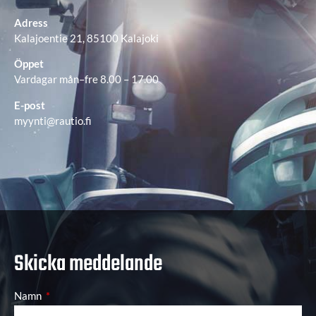
Adress
Kalajoentie 21, 85100 Kalajoki
Öppet
Vardagar mån–fre 8.00 – 17.00
E-post
myynti@rautio.fi
Skicka meddelande
Namn