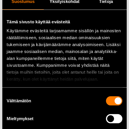
Lätt att ta på:
Hellång dragkedja framtill för snabb
Suostumus
Yksityiskohdat
Tietoja
påtagning.
Praktisk användning:
Sidofickor och tumstocksficka för
förvaring av arbetsredskap.
Tämä sivusto käyttää evästeitä
Käytämme evästeitä tarjoamamme sisällön ja mainosten
Tekniska data
räätälöimiseen, sosiaalisen median ominaisuuksien
tukemiseen ja kävijämäärämme analysoimiseen. Lisäksi
Godkännande:
EN ISO 11393, klass 1 (20 m/s)
jaamme sosiaalisen median, mainosalan ja analytiikka-
Material:
Återvinningsbaserat polyestermaterial, Cordura-
alan kumppaneillemme tietoja siitä, miten käytät
förstärkningar
sivustoamme. Kumppanimme voivat yhdistää näitä
Förstärkningar:
Knän och nedre delen av byxbenen
tietoja muihin tietoihin, joita olet antanut heille tai joita on
Ventilationsdragkedjor:
På baksidan av byxbenen
kerätty, kun olet käyttänyt heidän palvelujaan.
Storlek:
48
Suostumuksen
Användningsområden
Välttämätön
valinta
Skogsarbete, särskilt motorsågsarbete
Underhålls- och utomhusarbete där skärskydd och
Mieltymykset
slitstarka arbetskläder krävs
För yrkesanvändare och krävande hemmabruk