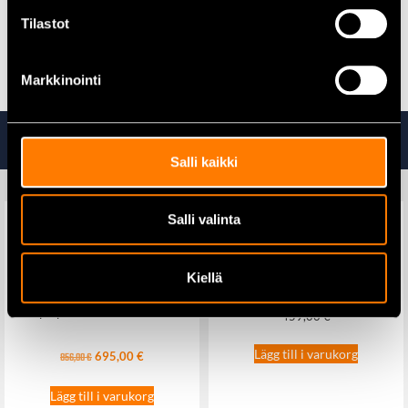
Tilastot
Alla skogshuggaroveraller hittar du här
Markkinointi
Ta även en titt på
Salli kaikki
Salli valinta
Husqvarna LB 144 –
Gräsklippare
Kiellä
Makita DBN900ZK Rakbandad
spikpistol LXT® stomme
459,00
€
Lägg till i varukorg
695,00
€
856,00
€
Lägg till i varukorg