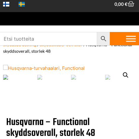
0,00
€
Hem
/
Arbetskläder och skyddsutrustning
/
Skogskläder och
skyddsutrustning
/
Skyddskläder och skor
/ Husqvarna – Functional
skyddsoverall, storlek 48
Husqvarna – Functional
skyddsoverall, storlek 48