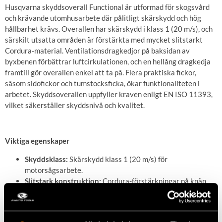
Husqvarna skyddsoverall Functional är utformad för skogsvård
och krävande utomhusarbete där pålitligt skärskydd och hög
hållbarhet krävs. Overallen har skärskydd i klass 1 (20 m/s), och
särskilt utsatta områden är förstärkta med mycket slitstarkt
Cordura-material. Ventilationsdragkedjor på baksidan av
byxbenen förbättrar luftcirkulationen, och en hellång dragkedja
framtill gör overallen enkel att ta på. Flera praktiska fickor,
såsom sidofickor och tumstocksficka, ökar funktionaliteten i
arbetet. Skyddsoverallen uppfyller kraven enligt EN ISO 11393,
vilket säkerställer skyddsnivå och kvalitet.
Viktiga egenskaper
Skyddsklass:
Skärskydd klass 1 (20 m/s) för
motorsågsarbete.
Slitstark konstruktion:
Cordura-förstärkningar på knän
och nedre delen av byxbenen.
Ventilation:
Ventilationsdragkedjor baktill på byxbenen
förbättrar andningsförmågan.