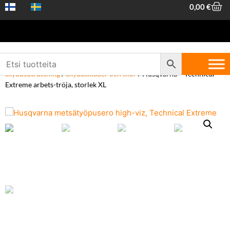
0,00
€
Hem
/
Arbetskläder och skyddsutrustning
/
Skogskläder och
skyddsutrustning
/
Skyddskläder och skor
/ Husqvarna – Technical
Extreme arbets-tröja, storlek XL