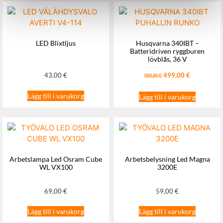
LED Blixtljus
Husqvarna 340IBT –
Batteridriven ryggburen
lövblås, 36 V
43,00
€
499,00
€
609,00
€
Lägg till i varukorg
Lägg till i varukorg
Arbetslampa Led Osram Cube
Arbetsbelysning Led Magna
WL VX100
3200E
69,00
€
59,00
€
Lägg till i varukorg
Lägg till i varukorg