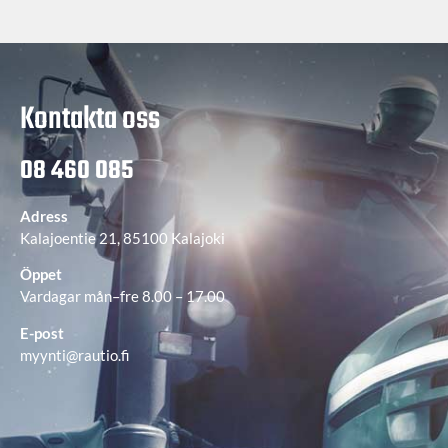
Kontakta oss
08 460 085
Adress
Kalajoentie 21, 85100 Kalajoki
Öppet
Vardagar mån–fre 8.00 – 17.00
E-post
myynti@rautio.fi