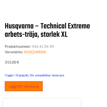
Husqvarna – Technical Extreme
arbets-tröja, storlek XL
Produktnummer:
546 41 56-58
Varumärke:
HUSQVARNA
315,00
€
I lager i Kalajoki, för omedelbar leverans
Lägg till i varukorg