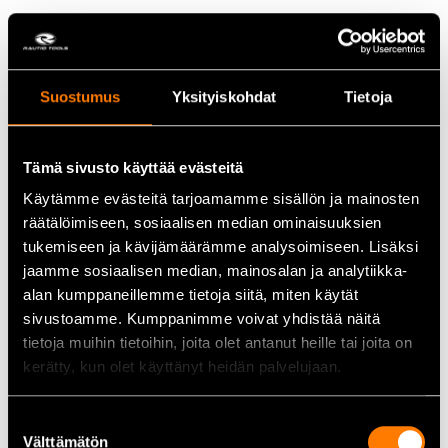
Viktiga egenskaper
High-viz-färg och reflexer:
God synlighet dagtid och i
Suostumus
Yksityiskohdat
Tietoja
mörker.
Flexibelt och ventilerande material:
Bekväm att bära med
bra rörlighet.
Tämä sivusto käyttää evästeitä
Ventilation:
Öppningar i armhålor och rygg för effektiv
luftcirkulation.
Käytämme evästeitä tarjoamamme sisällön ja mainosten
Justerbar passform:
Ärmslut, midja och nederkant kan
räätälöimiseen, sosiaalisen median ominaisuuksien
justeras.
tukemiseen ja kävijämäärämme analysoimiseen. Lisäksi
Ergonomisk design:
Formade armbågar för bättre
jaamme sosiaalisen median, mainosalan ja analytiikka-
rörelsefrihet.
alan kumppaneillemme tietoja siitä, miten käytät
Praktiska fickor:
För vardagsprylar och verktyg.
sivustoamme. Kumppanimme voivat yhdistää näitä
tietoja muihin tietoihin, joita olet antanut heille tai joita on
Tekniska data
kerätty, kun olet käyttänyt heidän palvelujaan.
Storlek:
XL
Material:
Flexibelt och andningsbart; förstärkta
Suostumuksen
slitagezoner
Välttämätön
valinta