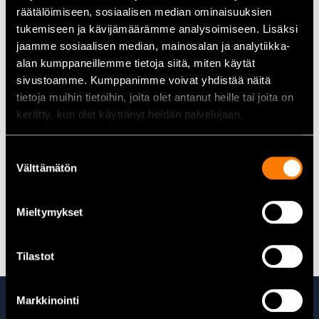
Kompakt och hållbar konstruktion
räätälöimiseen, sosiaalisen median ominaisuuksien
Lämplig för fordon med hög effektförbrukning
tukemiseen ja kävijämäärämme analysoimiseen. Lisäksi
Underhållsfri SMF-teknologi
jaamme sosiaalisen median, mainosalan ja analytiikka-
alan kumppaneillemme tietoja siitä, miten käytät
Tekniska data
sivustoamme. Kumppanimme voivat yhdistää näitä
tietoja muihin tietoihin, joita olet antanut heille tai joita on
Spänning:
12 V
kerätty, kun olet käyttänyt heidän palvelujaan.
Kapacitet (20 h):
100 Ah
Kallstartström (CCA):
900 A
Poltyp:
T1
Suostumuksen
Mått (L x B x H):
353 mm x 175 mm x 190 mm
Välttämätön
valinta
Vikt:
23,3 kg
Mieltymykset
Alla bilbatterier hittar du här
Tilastot
Ta även en titt på
Markkinointi