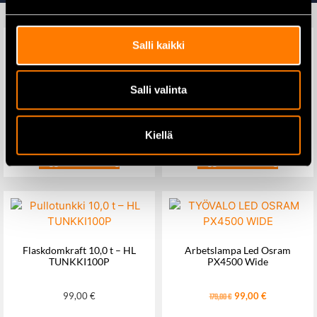
Salli kaikki
Yuasa YB4L-B – 12 V 4,2 Ah
Batteriladdare-starthjälp
Salli valinta
motorcykelbatteri
12/24V 380ACC Sprint
20,00
€
469,00
€
Kiellä
Lägg till i varukorg
Lägg till i varukorg
Flaskdomkraft 10,0 t – HL
Arbetslampa Led Osram
TUNKKI100P
PX4500 Wide
99,00
€
99,00
€
179,00
€