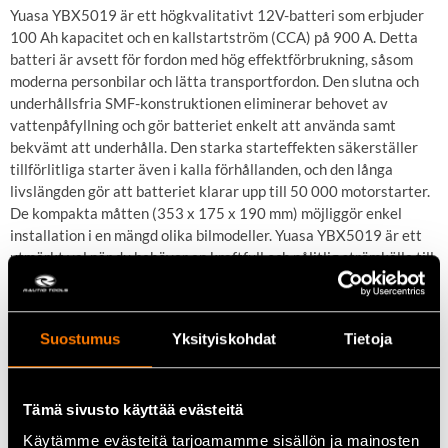
Yuasa YBX5019 är ett högkvalitativt 12V-batteri som erbjuder
100 Ah kapacitet och en kallstartström (CCA) på 900 A. Detta
batteri är avsett för fordon med hög effektförbrukning, såsom
moderna personbilar och lätta transportfordon. Den slutna och
underhållsfria SMF-konstruktionen eliminerar behovet av
vattenpåfyllning och gör batteriet enkelt att använda samt
bekvämt att underhålla. Den starka starteffekten säkerställer
tillförlitliga starter även i kalla förhållanden, och den långa
livslängden gör att batteriet klarar upp till 50 000 motorstarter.
De kompakta måtten (353 x 175 x 190 mm) möjliggör enkel
installation i en mängd olika bilmodeller. Yuasa YBX5019 är ett
utmärkt val när du behöver en kraftfull och pålitlig strömkälla till
ditt fordon.
Suostumus
Yksityiskohdat
Tietoja
Viktiga egenskaper
Hög kallstartström (900 A) – säker prestanda även i kalla
förhållanden
Tämä sivusto käyttää evästeitä
Lång livslängd – klarar upp till 50 000 starter
Käytämme evästeitä tarjoamamme sisällön ja mainosten