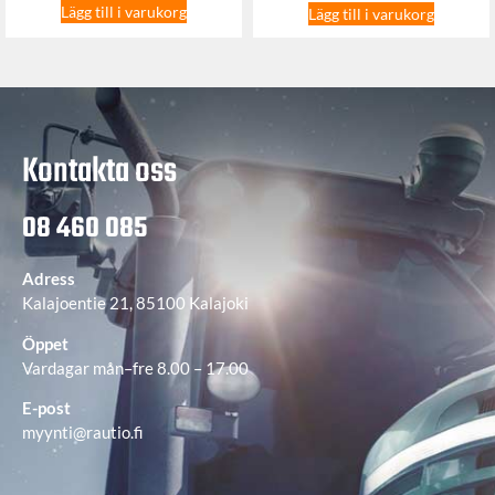
Lägg till i varukorg
Lägg till i varukorg
Kontakta oss
08 460 085
Adress
Kalajoentie 21, 85100 Kalajoki
Öppet
Vardagar mån–fre 8.00 – 17.00
E-post
myynti@rautio.fi