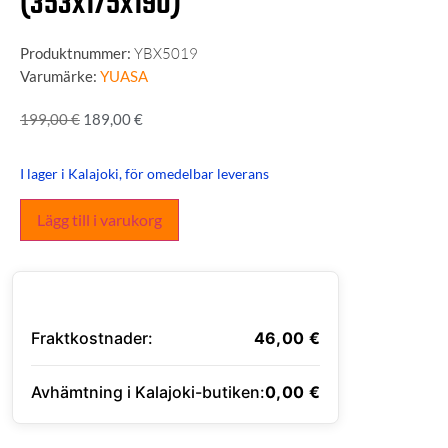
(353x175x190)
Produktnummer:
YBX5019
Varumärke:
YUASA
199,00
€
189,00
€
I lager i Kalajoki, för omedelbar leverans
Lägg till i varukorg
Fraktkostnader:
46,00
€
Avhämtning i Kalajoki-butiken:
0,00
€