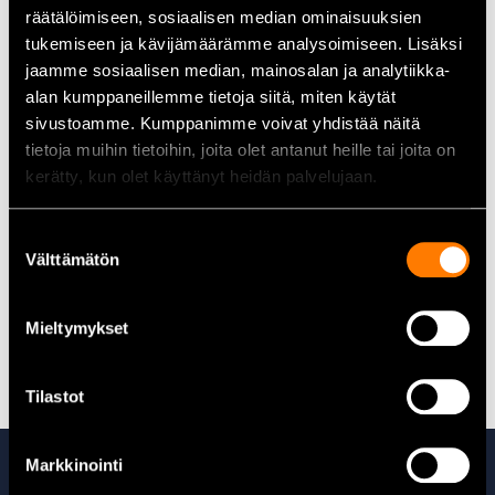
Kompakt och hållbar konstruktion
räätälöimiseen, sosiaalisen median ominaisuuksien
Lämplig för fordon med hög effektförbrukning
tukemiseen ja kävijämäärämme analysoimiseen. Lisäksi
Underhållsfri SMF-teknologi
jaamme sosiaalisen median, mainosalan ja analytiikka-
alan kumppaneillemme tietoja siitä, miten käytät
Tekniska data
sivustoamme. Kumppanimme voivat yhdistää näitä
tietoja muihin tietoihin, joita olet antanut heille tai joita on
Spänning:
12 V
kerätty, kun olet käyttänyt heidän palvelujaan.
Kapacitet (20 h):
110 Ah
Kallstartström (CCA):
950 A
Poltyp:
T1
Suostumuksen
Mått (L x B x H):
394 mm x 175 mm x 190 mm
Välttämätön
valinta
Vikt:
26,3 kg
Mieltymykset
Alla 12V-bilbatterier hittar du här
Tilastot
Ta även en titt på
Markkinointi