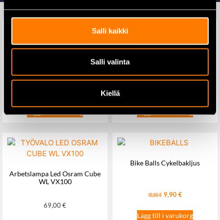
Salli kaikki
Yuasa YB4L-B – 12 V 4,2 Ah
Arbetslampa Led Osram
Salli valinta
motorcykelbatteri
Lightbar WL VX150
20,00
€
45,00
€
Kiellä
Lägg till i varukorg
Lägg till i varukorg
Bike Balls Cykelbakljus
Arbetslampa Led Osram Cube
WL VX100
9,90
€
19,80
€
69,00
€
Lägg till i varukorg