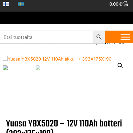
0,00
€
Hem
/
Fordonstillbehör
/
Batterier
/
12V fordonsbatterier
/
12V
bilbatterier
/ Yuasa YBX5020 – 12V 110Ah batteri (393x175x190)
Yuasa YBX5020 – 12V 110Ah batteri