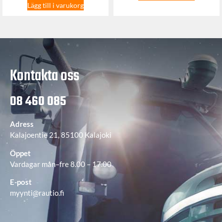
Lägg till i varukorg
Kontakta oss
08 460 085
Adress
Kalajoentie 21, 85100 Kalajoki
Öppet
Vardagar mån–fre 8.00 – 17.00
E-post
myynti@rautio.fi