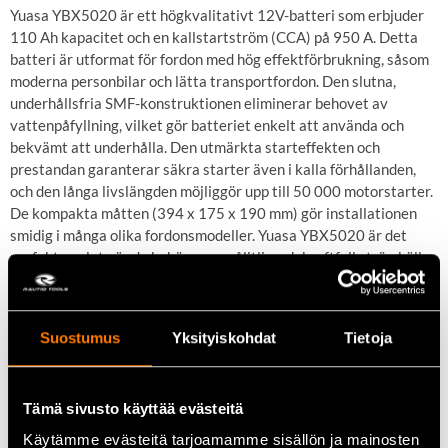
Yuasa YBX5020 är ett högkvalitativt 12V-batteri som erbjuder
110 Ah kapacitet och en kallstartström (CCA) på 950 A. Detta
batteri är utformat för fordon med hög effektförbrukning, såsom
moderna personbilar och lätta transportfordon. Den slutna,
underhållsfria SMF-konstruktionen eliminerar behovet av
vattenpåfyllning, vilket gör batteriet enkelt att använda och
bekvämt att underhålla. Den utmärkta starteffekten och
prestandan garanterar säkra starter även i kalla förhållanden,
och den långa livslängden möjliggör upp till 50 000 motorstarter.
De kompakta måtten (394 x 175 x 190 mm) gör installationen
smidig i många olika fordonsmodeller. Yuasa YBX5020 är det
perfekta valet när du behöver en pålitlig och kraftfull strömkälla
till ditt fordon.
Suostumus
Yksityiskohdat
Tietoja
Viktiga egenskaper
Hög kallstartström (950 A) – tillförlitlig prestanda även i
Tämä sivusto käyttää evästeitä
kalla förhållanden
Lång livslängd – klarar upp till 50 000 starter
Käytämme evästeitä tarjoamamme sisällön ja mainosten