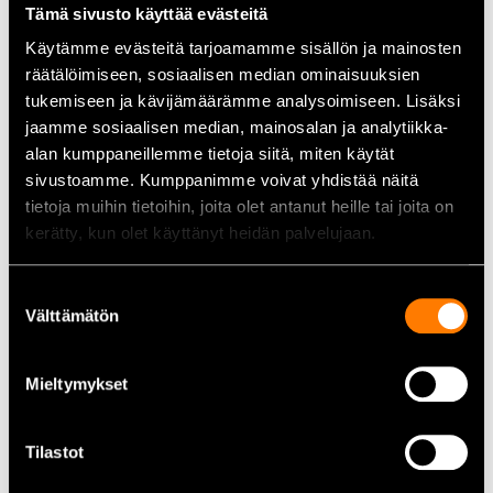
Tämä sivusto käyttää evästeitä
Kallstartström (CCA):
850 A
Poltyp:
T1
Käytämme evästeitä tarjoamamme sisällön ja mainosten
Mått (L x B x H):
353 mm x 175 mm x 190 mm
räätälöimiseen, sosiaalisen median ominaisuuksien
Vikt:
24 kg
tukemiseen ja kävijämäärämme analysoimiseen. Lisäksi
jaamme sosiaalisen median, mainosalan ja analytiikka-
alan kumppaneillemme tietoja siitä, miten käytät
Användningsområden
sivustoamme. Kumppanimme voivat yhdistää näitä
Yuasa YBX3019 passar utmärkt för olika fordon och maskiner
tietoja muihin tietoihin, joita olet antanut heille tai joita on
som kräver ett kraftfullt och tillförlitligt batteri. Kompatibelt
med bland annat:
kerätty, kun olet käyttänyt heidän palvelujaan.
Traktorer
Suostumuksen
Personbilar
Välttämätön
valinta
Jordbruksmaskiner
Andra tunga fordon
Mieltymykset
Alla 12V fordonsbatterier hittar du här
Tilastot