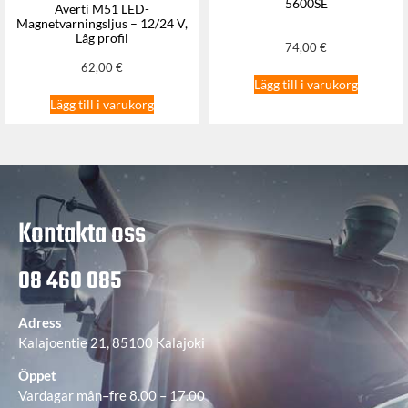
5600SE
Averti M51 LED-
Magnetvarningsljus – 12/24 V,
Låg profil
74,00
€
62,00
€
Lägg till i varukorg
Lägg till i varukorg
Kontakta oss
08 460 085
Adress
Kalajoentie 21, 85100 Kalajoki
Öppet
Vardagar mån–fre 8.00 – 17.00