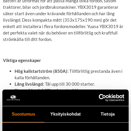
batteri är utformat för att passa många olika fordon, såsom
traktorer, bilar och jordbruksmaskiner. YBX3019 garanterar
säker start även under krävande förhållanden och har lång
livslängd. Dess kompakta mått (353x175x190 mm) gör det
enkelt att installera i flera fordonsmodeller. Yuasa YBX3019 är
det perfekta valet när du behöver en tillförlitlig och kraftfull
strömkälla till ditt fordon.
Viktiga egenskaper
Hög kallstartström (850A):
Tillförlitlig prestanda även i
kalla förhållanden.
Lång livslängd:
Tål upp till 30 000 starter.
Kompakt och hållbar konstruktion.
Passar många typer av fordon:
Som traktorer och bilar.
Tekniska data
Suostumus
Yksityiskohdat
Tietoja
Spänning:
12 V
Kapacitet (10 h):
95 Ah