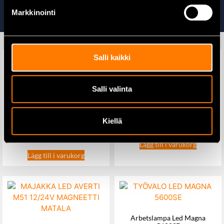
Ta även en titt på
Markkinointi
Salli kaikki
Salli valinta
Yuasa YBX3110 – 12V 80Ah
batteri
Yuasa YBX3096 – 12V 76Ah
batteri (278x175x190)
Kiellä
152,00
€
139,00
€
Lägg till i varukorg
Lägg till i varukorg
Arbetslampa Led Magna