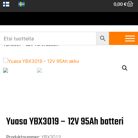
0,00
€
Hem
/
Fordonstillbehör
/
Batterier
/
12V fordonsbatterier
/ Yuasa
YBX3019 – 12V 95Ah batteri
Yuasa YBX3019 – 12V 95Ah batteri
Produktnummer:
YBX3019