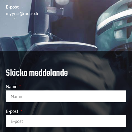
E-post
myynti@rautio.fi
Skicka meddelande
Namn
E-post