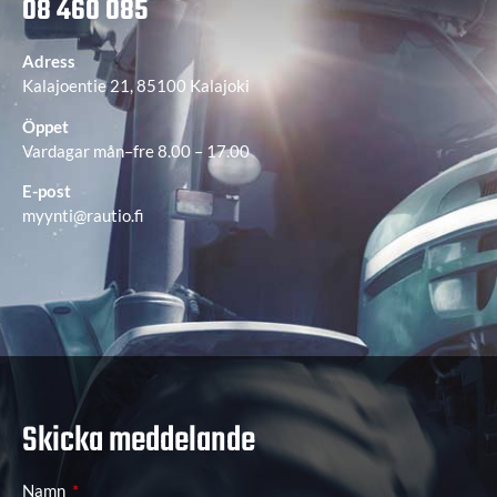
08 460 085
Adress
Kalajoentie 21, 85100 Kalajoki
Öppet
Vardagar mån–fre 8.00 – 17.00
E-post
myynti@rautio.fi
Skicka meddelande
Namn