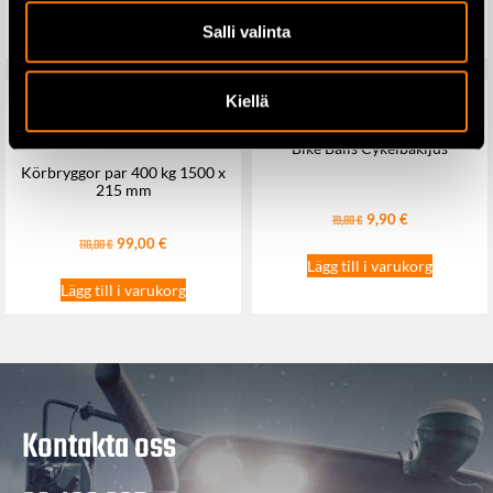
Salli valinta
Lägg till i varukorg
Lägg till i varukorg
Kiellä
Bike Balls Cykelbakljus
Körbryggor par 400 kg 1500 x
215 mm
9,90
€
19,80
€
99,00
€
110,00
€
Lägg till i varukorg
Lägg till i varukorg
Kontakta oss