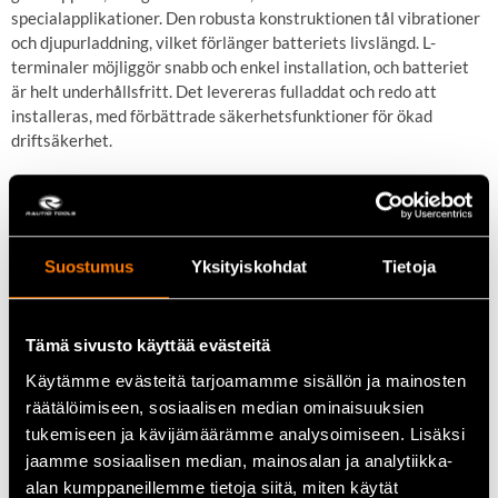
specialapplikationer. Den robusta konstruktionen tål vibrationer
och djupurladdning, vilket förlänger batteriets livslängd. L-
terminaler möjliggör snabb och enkel installation, och batteriet
är helt underhållsfritt. Det levereras fulladdat och redo att
installeras, med förbättrade säkerhetsfunktioner för ökad
driftsäkerhet.
Viktiga egenskaper
Hög kapacitet:
26 Ah säkerställer lång driftstid
Suostumus
Yksityiskohdat
Tietoja
Robust konstruktion:
Tål vibrationer och djupurladdning
Enkel installation:
L-terminaler och underhållsfri
användning
Tämä sivusto käyttää evästeitä
Käytämme evästeitä tarjoamamme sisällön ja mainosten
Tekniska data
räätälöimiseen, sosiaalisen median ominaisuuksien
tukemiseen ja kävijämäärämme analysoimiseen. Lisäksi
Spänning:
12 V
jaamme sosiaalisen median, mainosalan ja analytiikka-
Kapacitet:
26 Ah
alan kumppaneillemme tietoja siitä, miten käytät
Kallstartström (CCA):
250 A