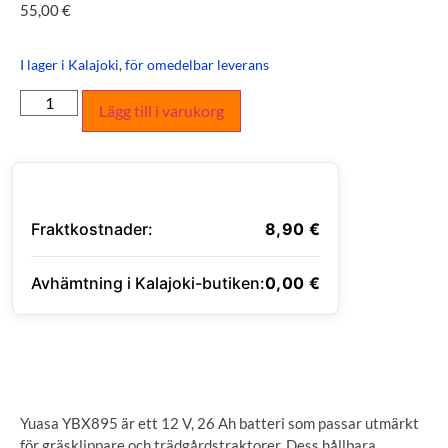
55,00
€
I lager i Kalajoki, för omedelbar leverans
Lägg till i varukorg
Fraktkostnader:
8,90
€
Avhämtning i Kalajoki-butiken:
0,00
€
ANGE LEVERANSADRESS
Yuasa YBX895 är ett 12 V, 26 Ah batteri som passar utmärkt
för gräsklippare och trädgårdstraktorer. Dess hållbara