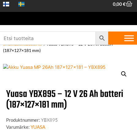
0,00
€
Hem
/
Fordonstillbehör
/
Batterier
/
12V
småmaskinsbatterier
/ Yuasa YBX895 – 12 V 26 Ah batteri
(187×127×181 mm)
Yuasa YBX895 – 12 V 26 Ah batteri
(187×127×181 mm)
Produktnummer:
YBX895
Varumärke:
YUASA