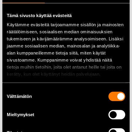
Tekniska data
Tämä sivusto käyttää evästeitä
Spänning:
12 V
Käytämme evästeitä tarjoamamme sisällön ja mainosten
Kapacitet (10 h):
10,5 Ah
räätälöimiseen, sosiaalisen median ominaisuuksien
Kallstartström (CCA):
180 A
tukemiseen ja kävijämäärämme analysoimiseen. Lisäksi
Poltyp:
5
jaamme sosiaalisen median, mainosalan ja analytiikka-
Mått (L x B x H):
150 mm x 87 mm x 130 mm
alan kumppaneillemme tietoja siitä, miten käytät
Vikt:
4,2 kg
sivustoamme. Kumppanimme voivat yhdistää näitä
tietoja muihin tietoihin, joita olet antanut heille tai joita on
Användningsområden
kerätty, kun olet käyttänyt heidän palvelujaan.
Yuasa YTX12-BS-batteriet är särskilt lämpligt för följande
fordon:
Suostumuksen
Motorcyklar
Välttämätön
valinta
Skotrar
Fyrhjulingar
Mieltymykset
Snöskotrar
Vattenskotrar