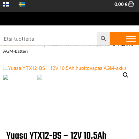
0,00
€
Hem
/
Fordonstillbehör
/
Batterier
/
12V
småmaskinsbatterier
/ Yuasa YTX12-BS – 12V 10,5Ah underhållsfritt
AGM-batteri
Yuasa YTX12-BS – 12V 10,5Ah