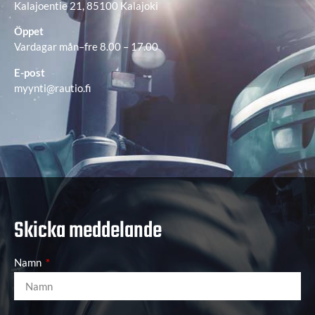
Kalajoentie 21, 85100 Kalajoki
Öppet
Vardagar mån–fre 8.00 – 17.00
E-post
myynti@rautio.fi
Skicka meddelande
Namn