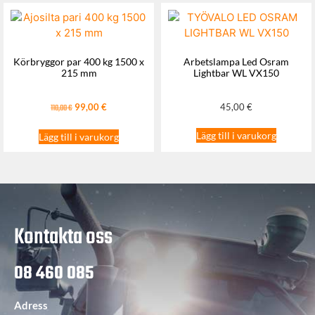
Körbryggor par 400 kg 1500 x
Arbetslampa Led Osram
215 mm
Lightbar WL VX150
99,00
€
45,00
€
110,00
€
Lägg till i varukorg
Lägg till i varukorg
Kontakta oss
08 460 085
Adress