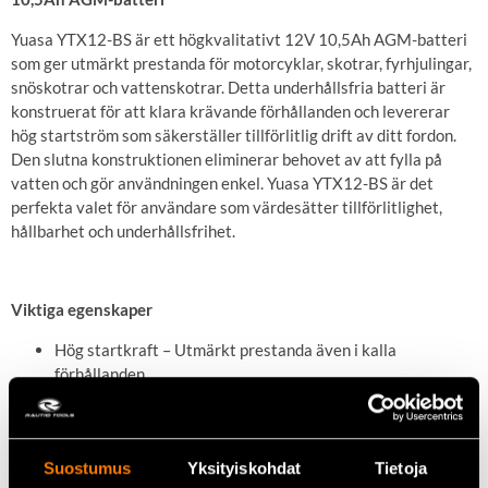
Yuasa YTX12-BS är ett högkvalitativt 12V 10,5Ah AGM-batteri
som ger utmärkt prestanda för motorcyklar, skotrar, fyrhjulingar,
snöskotrar och vattenskotrar. Detta underhållsfria batteri är
konstruerat för att klara krävande förhållanden och levererar
hög startström som säkerställer tillförlitlig drift av ditt fordon.
Den slutna konstruktionen eliminerar behovet av att fylla på
vatten och gör användningen enkel. Yuasa YTX12-BS är det
perfekta valet för användare som värdesätter tillförlitlighet,
hållbarhet och underhållsfrihet.
Viktiga egenskaper
Hög startkraft – Utmärkt prestanda även i kalla
förhållanden.
Underhållsfri sluten AGM-konstruktion.
Utmärkt motståndskraft mot vibrationer och korrosion.
Kompakt och lätt design för enkel installation.
Suostumus
Yksityiskohdat
Tietoja
Lämplig för krävande fordonsapplikationer.