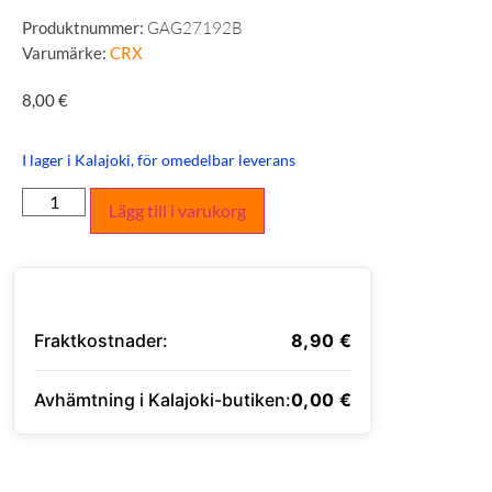
Produktnummer:
GAG27192B
Varumärke:
CRX
8,00
€
I lager i Kalajoki, för omedelbar leverans
Lägg till i varukorg
Fraktkostnader:
8,90
€
Avhämtning i Kalajoki-butiken:
0,00
€
ANGE LEVERANSADRESS