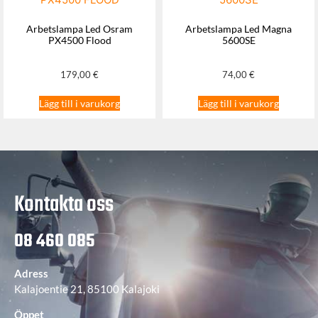
Arbetslampa Led Osram
Arbetslampa Led Magna
PX4500 Flood
5600SE
179,00
€
74,00
€
Lägg till i varukorg
Lägg till i varukorg
Kontakta oss
08 460 085
Adress
Kalajoentie 21, 85100 Kalajoki
Öppet