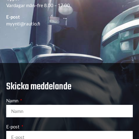
Vardagar mån–fre 8.00 – 17.00
E-post
myynti@rautio.fi
Skicka meddelande
Namn
E-post