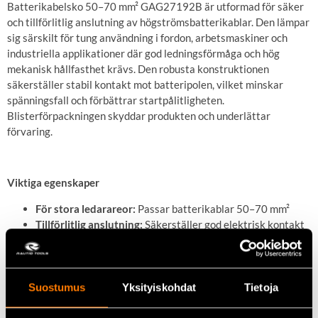
Batterikabelsko 50–70 mm² GAG27192B är utformad för säker
och tillförlitlig anslutning av högströmsbatterikablar. Den lämpar
sig särskilt för tung användning i fordon, arbetsmaskiner och
industriella applikationer där god ledningsförmåga och hög
mekanisk hållfasthet krävs. Den robusta konstruktionen
säkerställer stabil kontakt mot batteripolen, vilket minskar
spänningsfall och förbättrar startpålitligheten.
Blisterförpackningen skyddar produkten och underlättar
förvaring.
Viktiga egenskaper
För stora ledarareor:
Passar batterikablar 50–70 mm²
Tillförlitlig anslutning:
Säkerställer god elektrisk kontakt
mot batteripolen
Slitstark konstruktion:
Utformad för krävande
användningsförhållanden
Mångsidig användning:
Fordon, arbetsmaskiner och
Suostumus
Yksityiskohdat
Tietoja
industriella applikationer
Blisterförpackning:
Lätt att förvara och identifiera