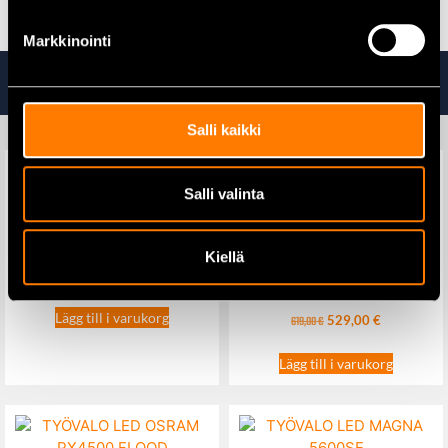
Markkinointi
Ta även en titt på
Salli kaikki
Salli valinta
Husqvarna LB 144 –
Gräsklippare
Husqvarna LB 144i –
Kiellä
Gräsklippare med batteri och
459,00
€
laddare
Lägg till i varukorg
529,00
€
619,00
€
Lägg till i varukorg