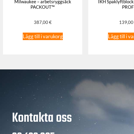
Milwaukee – arbetsryggsäck
IKH Spaklyftblock
PACKOUT™
PROF
387,00
€
139,0
Lägg till i varukorg
Lägg till i v
Kontakta oss