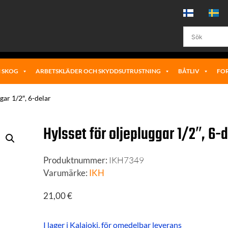
 SKOG
ARBETSKLÄDER OCH SKYDDSUTRUSTNING
BÅTLIV
FO
gar 1/2″, 6-delar
Hylsset för oljepluggar 1/2″, 6-d
Produktnummer:
IKH7349
Varumärke:
IKH
21,00
€
I lager i Kalajoki, för omedelbar leverans