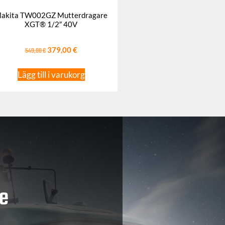
akita TW002GZ Mutterdragare
XGT® 1/2″ 40V
549,00
€
379,00
€
Lägg till i varukorg
e