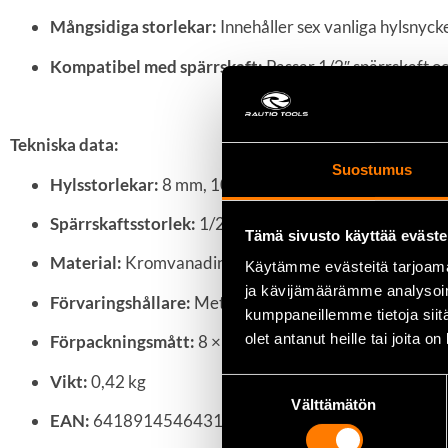
Mångsidiga storlekar:
Innehåller sex vanliga hylsnycke
Kompatibel med spärrskaft:
Passar 1/2″ spärrskaft och
Tekniska data:
Suostumus
Hylsstorlekar:
8 mm, 10 mm, 12 mm, 14 mm, 3/8″, 1/2
Spärrskaftsstorlek:
1/2″
Tämä sivusto käyttää eväste
Material:
Kromvanadinstål
Käytämme evästeitä tarjoama
ja kävijämäärämme analysoim
Förvaringshållare:
Metall, väggmonterbar
kumppaneillemme tietoja siitä
olet antanut heille tai joita o
Förpackningsmått:
8 × 2,7 × 26 cm
Vikt:
0,42 kg
Suostumuksen
Välttämätön
valinta
EAN:
6418914546431