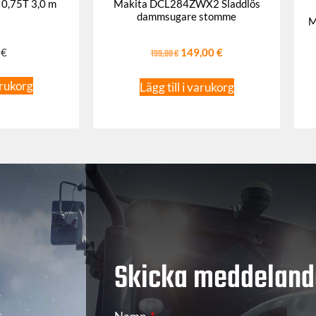
 0,75T 3,0 m
Makita DCL284ZWX2 Sladdlös
dammsugare stomme
M
0
€
199,00
€
149,00
€
arukorg
Lägg till i varukorg
Skicka meddeland