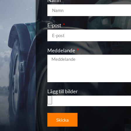
Namn
E-post
Meddelande
Lägg till bilder
Skicka