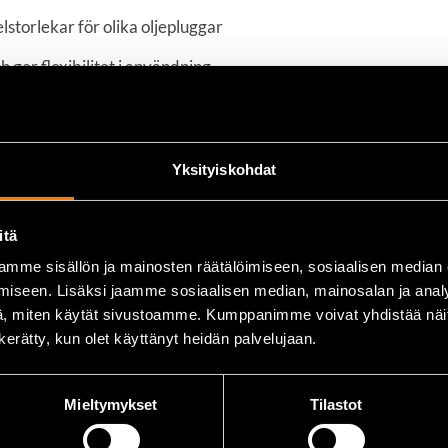
lstorlekar för olika oljepluggar
 ger flexibilitet i användning
Yksityiskohdat
″
itä
mme sisällön ja mainosten räätälöimiseen, sosiaalisen median
iseen. Lisäksi jaamme sosiaalisen median, mainosalan ja analy
, miten käytät sivustoamme. Kumppanimme voivat yhdistää näitä t
n kerätty, kun olet käyttänyt heidän palvelujaan.
Mieltymykset
Tilastot