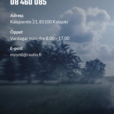
08 460 085
Adress
Kalajoentie 21, 85100 Kalajoki
Öppet
Vardagar mån–fre 8.00 – 17.00
E-post
myynti@rautio.fi