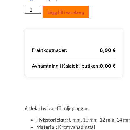
Lägg till i varukorg
Fraktkostnader:
8,90
€
Avhämtning i Kalajoki-butiken:
0,00
€
ANGE LEVERANSADRESS
6-delat hylsset för oljepluggar.
Hylsstorlekar:
8 mm, 10 mm, 12 mm, 14 mm,
Material:
Kromvanadinstål