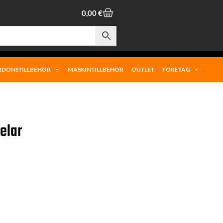
0,00
€
RDONSTILLBEHÖR
MASKINTILLBEHÖR
OUTLET
FÖRETAG
elar