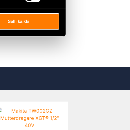
Salli kaikki
nde fyrkantinfattningar.