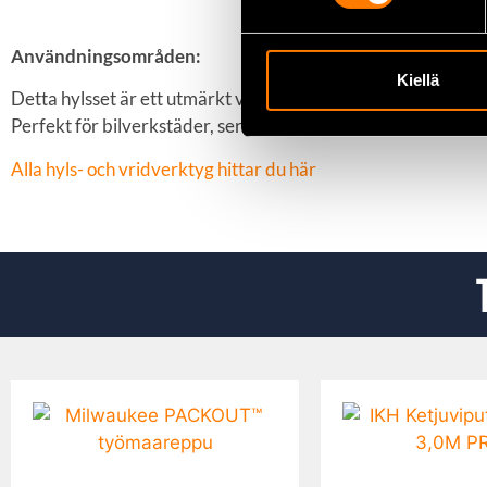
Användningsområden:
Kiellä
Detta hylsset är ett utmärkt val för både professionella o
Perfekt för bilverkstäder, serviceanläggningar och gör-det-s
Alla hyls- och vridverktyg hittar du här