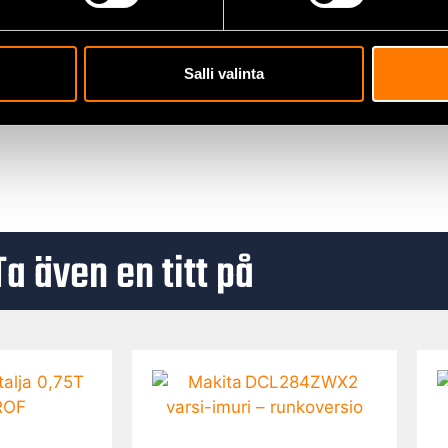
Salli valinta
ch hobbyanvändare som arbetar med oljepluggar och andra likna
jälv-bilunderhåll.
Ta även en titt på