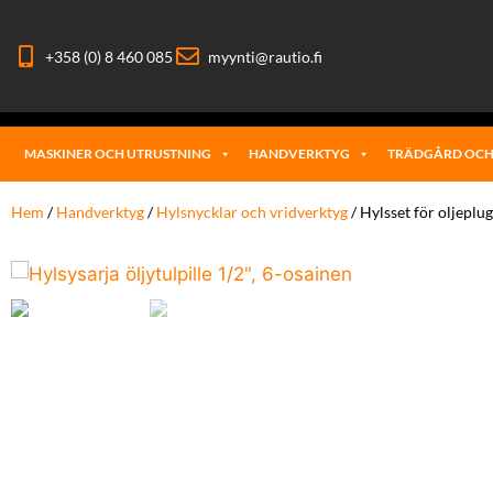
+358 (0) 8 460 085
myynti@rautio.fi
MASKINER OCH UTRUSTNING
HANDVERKTYG
TRÄDGÅRD OCH
Hem
/
Handverktyg
/
Hylsnycklar och vridverktyg
/ Hylsset för oljeplug