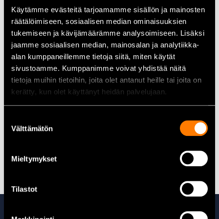
Längd:
560 mm
Käytämme evästeitä tarjoamamme sisällön ja mainosten
Material:
Kromvanadinstål
räätälöimiseen, sosiaalisen median ominaisuuksien
Ytbehandling:
Trivalent krombeläggning
tukemiseen ja kävijämäärämme analysoimiseen. Lisäksi
jaamme sosiaalisen median, mainosalan ja analytiikka-
alan kumppaneillemme tietoja siitä, miten käytät
Användningsområden
sivustoamme. Kumppanimme voivat yhdistää näitä
Professionell användning:
Perfekt för mekaniker och
tietoja muihin tietoihin, joita olet antanut heille tai joita on
montörer som behöver effektivt vridmoment
kerätty, kun olet käyttänyt heidän palvelujaan.
Industri:
Användbar i olika industriella applikationer som
kräver ett robust T-handtag
Tung utrustning:
Idealisk för service och reparation av
Suostumuksen
Välttämätön
tung utrustning där kraftfulla verktyg krävs
valinta
Alla hyls- och vridverktyg hittar du här
Mieltymykset
Tilastot
Ta även en titt på