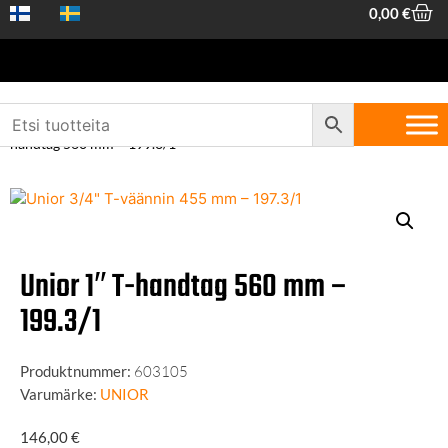
0,00
€
Hem
/
Handverktyg
/
Hylsnycklar och vridverktyg
/ Unior 1″ T-
handtag 560 mm – 199.3/1
Unior 1″ T-handtag 560 mm –
199.3/1
Produktnummer:
603105
Varumärke:
UNIOR
146,00
€