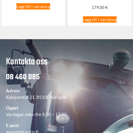
Lägg till i varukorg
179,00
€
Lägg till i varukorg
Kontakta oss
08 460 085
Adress
Kalajoentie 21, 85100 Kalajoki
Öppet
Vardagar mån–fre 8.00 – 17.00
E-post
myynti@rautio.fi