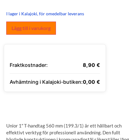
I lager i Kalajoki, för omedelbar leverans
Lägg till i varukorg
Fraktkostnader:
8,90
€
Avhämtning i Kalajoki-butiken:
0,00
€
ANGE LEVERANSADRESS
Unior 1″ T-handtag 560 mm (199.3/1) är ett hållbart och
effektivt verktyg för professionell användning. Den fullt
härdade konstruktionen i kromvanadinstål säkerställer lång