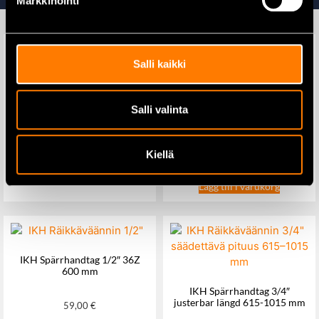
Markkinointi
Salli kaikki
Makita B-06482 Sticksågblad
universal 73mm – 5 st
Salli valinta
Makita TW010GZ
Mutterdragare XGT® 1″ 40V
15,50
€
Kiellä
875,00
€
990,00
€
Lägg till i varukorg
Lägg till i varukorg
IKH Spärrhandtag 1/2″ 36Z
600 mm
IKH Spärrhandtag 3/4″
justerbar längd 615-1015 mm
59,00
€