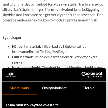
smitt, fullt härdat och anlöpt för att säkerställa lång livslängd och
slitstyrka. Ytbehandlingen i form av trivalent krombeläggning
skyddar mot korrosion och ger verktyget ett rent utseende. Den
polerade änden ger extra komfort och en professionell finish.
Egenskaper
Hållbart material:
Tillverkad av högkvalitativt
kromvanadinstål för lång livslängd
Fullt härdad:
Smidd och härdad konstruktion för extra
styrka
Korrosionsskydd:
Trivalent krombeläggning skyddar mot
rost
Polerad ände:
Ger ett professionellt utseende och ökad
användarvänlighet
Suostumus
Yksityiskohdat
Tietoja
Tekniska data
Tämä sivusto käyttää evästeitä
Fäste:
1″