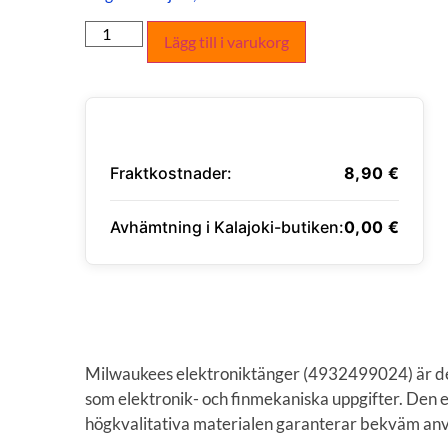
Lägg till i varukorg
Fraktkostnader:
8,90
€
Avhämtning i Kalajoki-butiken:
0,00
€
ANGE LEVERANSADRESS
Milwaukees elektronik­tänger (4932499024) är de
som elektronik- och finmekaniska uppgifter. Den
högkvalitativa materialen garanterar bekväm anvä