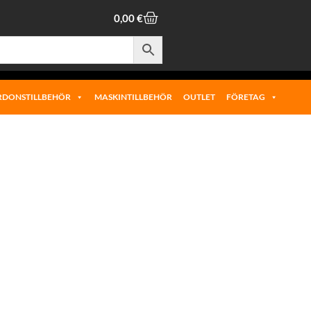
0,00
€
RDONSTILLBEHÖR
MASKINTILLBEHÖR
OUTLET
FÖRETAG