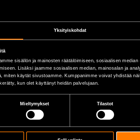
nmekaniska arbeten där små delar behöver hanteras.
 belastningen vid långvarigt bruk.
 garanterar lång livslängd.
Yksityiskohdat
itä
mme sisällön ja mainosten räätälöimiseen, sosiaalisen median
rbeten
iseen. Lisäksi jaamme sosiaalisen median, mainosalan ja analy
, miten käytät sivustoamme. Kumppanimme voivat yhdistää näitä t
n kerätty, kun olet käyttänyt heidän palvelujaan.
Mieltymykset
Tilastot
omponenter.
ri.
obby- och smyckesarbeten.