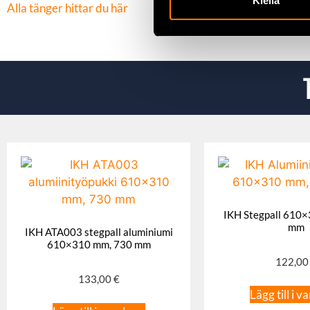
Kiellä
Alla tänger hittar du här
IKH Stegpall 610
mm
IKH ATA003 stegpall aluminiumi
610×310 mm, 730 mm
122,0
133,00
€
Lägg till i v