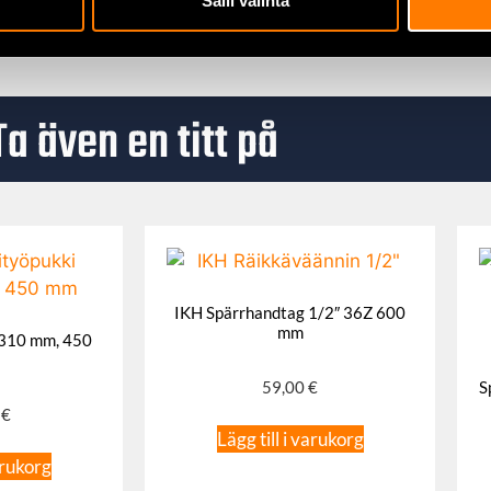
Salli valinta
Ta även en titt på
IKH Spärrhandtag 1/2″ 36Z 600
mm
×310 mm, 450
S
59,00
€
0
€
Lägg till i varukorg
arukorg