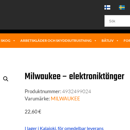
 SKOG
ARBETSKLÄDER OCH SKYDDSUTRUSTNING
BÅTLIV
FO
Milwaukee – elektronik­tänger
Produktnummer:
4932499024
Varumärke:
MILWAUKEE
22,60
€
I lager i Kalajoki, för omedelbar leverans