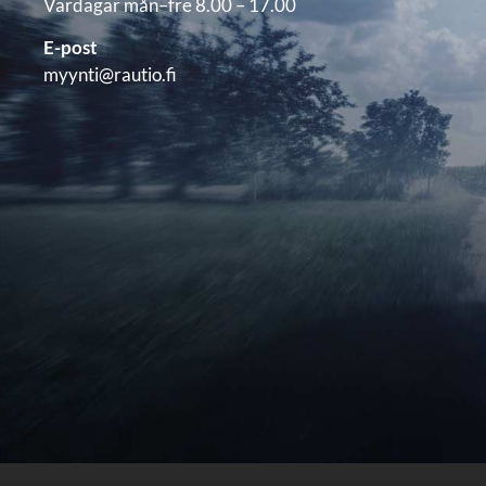
Vardagar mån–fre 8.00 – 17.00
E-post
myynti@rautio.fi