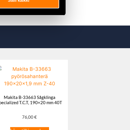
Salli kaikki
Makita B-33663 Sågklinga
pecialized T.C.T, 190×20 mm 40T
76,00
€