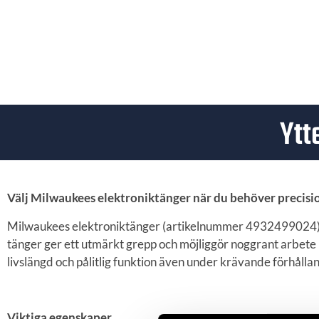
Ytt
Välj Milwaukees elektronik­tänger när du behöver precision
Milwaukees elektronik­tänger (artikelnummer 4932499024) ä
tänger ger ett utmärkt grepp och möjliggör noggrant arbet
livslängd och pålitlig funktion även under krävande förhålla
Viktiga egenskaper