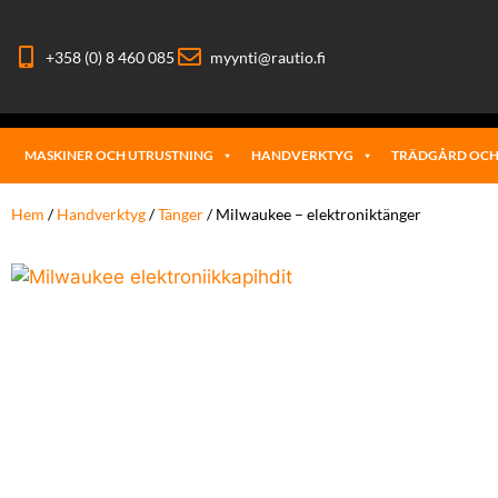
+358 (0) 8 460 085
myynti@rautio.fi
MASKINER OCH UTRUSTNING
HANDVERKTYG
TRÄDGÅRD OCH
Hem
/
Handverktyg
/
Tänger
/ Milwaukee – elektronik­tänger