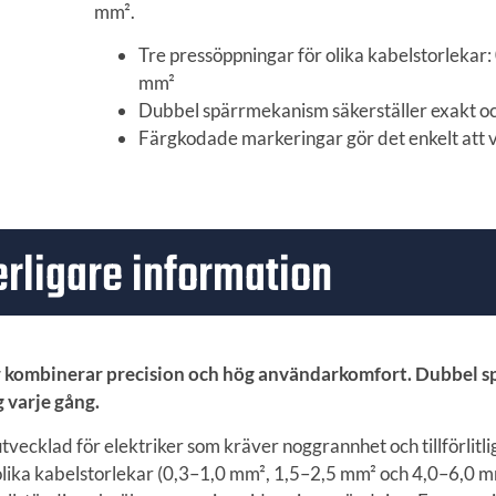
mm².
Tre pressöppningar för olika kabelstorlekar:
mm²
Dubbel spärrmekanism säkerställer exakt oc
Färgkodade markeringar gör det enkelt att v
erligare information
r kombinerar precision och hög användarkomfort. Dubbel 
 varje gång.
ecklad för elektriker som kräver noggrannhet och tillförlitli
olika kabelstorlekar (0,3–1,0 mm², 1,5–2,5 mm² och 4,0–6,0 