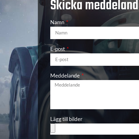
Skicka meddeland
Namn
E-post
Meddelande
Lägg till bilder