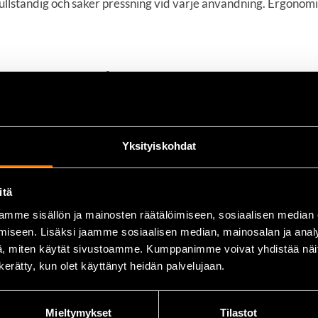
ullständig och säker pressning vid varje användning. Ergono
 1,5–2,5 / 4,0–6,0 mm²
Yksityiskohdat
itä
mme sisällön ja mainosten räätälöimiseen, sosiaalisen median
iseen. Lisäksi jaamme sosiaalisen median, mainosalan ja analy
, miten käytät sivustoamme. Kumppanimme voivat yhdistää näitä t
n kerätty, kun olet käyttänyt heidän palvelujaan.
Mieltymykset
Tilastot