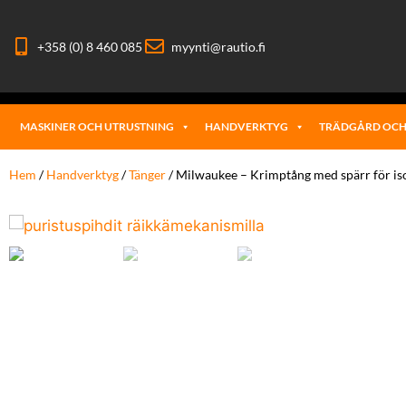
+358 (0) 8 460 085
myynti@rautio.fi
MASKINER OCH UTRUSTNING
HANDVERKTYG
TRÄDGÅRD OCH
Hem
/
Handverktyg
/
Tänger
/ Milwaukee – Krimptång med spärr för is