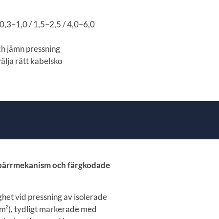
 0,3–1,0 / 1,5–2,5 / 4,0–6,0
h jämn pressning
älja rätt kabelsko
spärrmekanism och färgkodade
ghet vid pressning av isolerade
mm²), tydligt markerade med