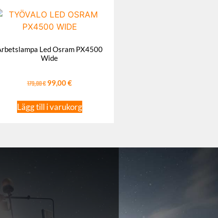
Arbetslampa Led Osram PX4500
Wide
179,00
€
99,00
€
Lägg till i varukorg