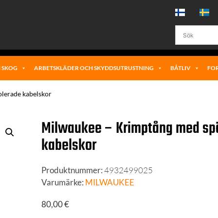
 SKOG
ARBETSKLÄDER OCH SKYDDSUTRUSTNING
BÅTLIV
FO
olerade kabelskor
Milwaukee – Krimptång med spär
kabelskor
Produktnummer:
4932499025
Varumärke:
MILWAUKEE
80,00
€