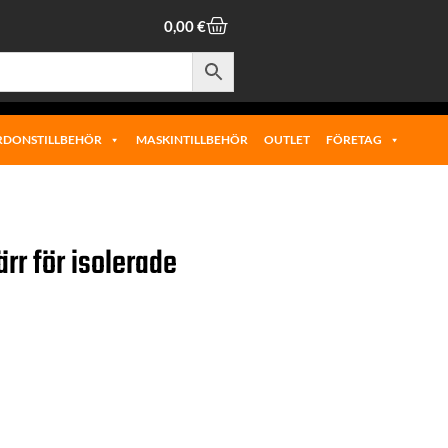
0,00
€
RDONSTILLBEHÖR
MASKINTILLBEHÖR
OUTLET
FÖRETAG
r för isolerade