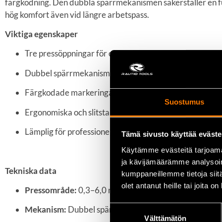
färgkodning. Den dubbla spärrmekanismen säkerställer en f
hög komfort även vid längre arbetspass.
Viktiga egenskaper
Tre pressöppningar för olika kabelstorlekar: 0,3–1,0 /
Dubbel spärrmekanism för exakt och jämn pressning
Färgkodade markeringar för enkel val av rätt kabelsko
Suostumus
Ergonomiska och slitstarka handtag
Lämplig för professionellt bruk och elinstallationer
Tämä sivusto käyttää eväste
Käytämme evästeitä tarjoama
ja kävijämäärämme analysoim
Tekniska data
kumppaneillemme tietoja siitä
olet antanut heille tai joita o
Pressområde:
0,3–6,0 mm²
Suostumuksen
Mekanism:
Dubbel spärr
Välttämätön
valinta