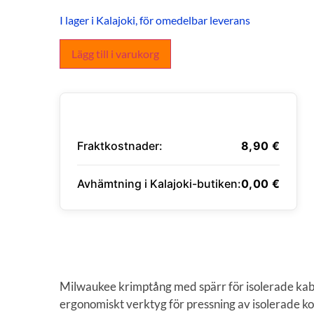
I lager i Kalajoki, för omedelbar leverans
Lägg till i varukorg
Fraktkostnader:
8,90
€
Avhämtning i Kalajoki-butiken:
0,00
€
ANGE LEVERANSADRESS
Milwaukee krimptång med spärr för isolerade kabe
ergonomiskt verktyg för pressning av isolerade k