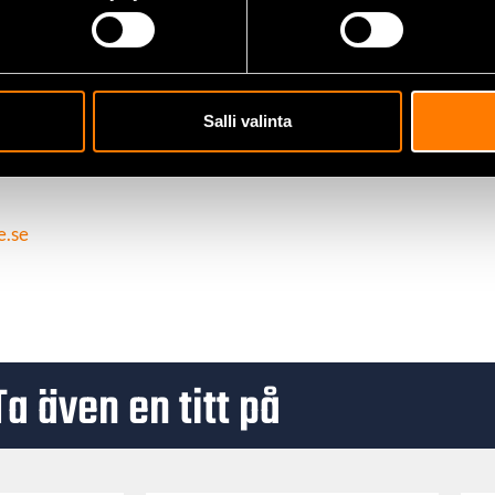
Salli valinta
e.se
Ta även en titt på