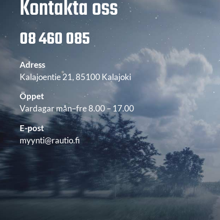
Kontakta oss
08 460 085
Adress
Kalajoentie 21, 85100 Kalajoki
Öppet
Vardagar mån–fre 8.00 – 17.00
E-post
myynti@rautio.fi