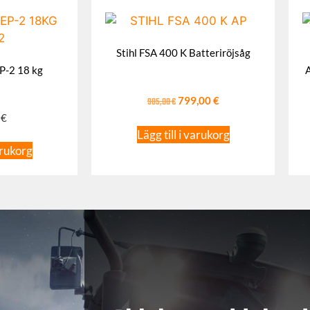
Stihl FSA 400 K Batteriröjsåg
P-2 18 kg
985,00
€
799,00
€
0
€
Lägg till i varukorg
arukorg