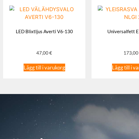
LED Blixtljus Averti V6-130
Universalfett E
47,00
€
173,0
Lägg till i varukorg
Lägg till i v