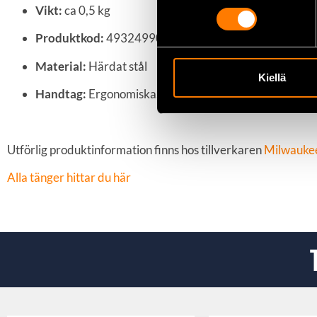
Vikt:
ca 0,5 kg
Produktkod:
4932499025
Material:
Härdat stål
Kiellä
Handtag:
Ergonomiska, halkfria
Utförlig produktinformation finns hos tillverkaren
Milwauke
Alla tänger hittar du här