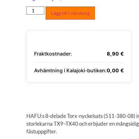
Lägg till i varukorg
Fraktkostnader:
8,90
€
Avhämtning i Kalajoki-butiken:
0,00
€
ANGE LEVERANSADRESS
HAFU:s 8-delade Torx-nyckelsats (511-380-08) in
storlekarna TX9–TX40 och erbjuder en mångsidig o
fästuppgifter.