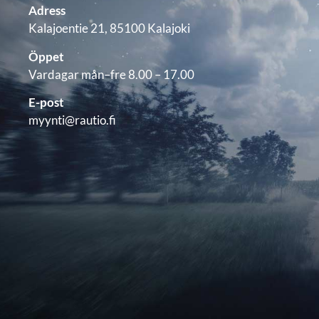
Adress
Kalajoentie 21, 85100 Kalajoki
Öppet
Vardagar mån–fre 8.00 – 17.00
E-post
myynti@rautio.fi