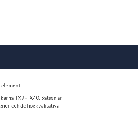
stelement.
lekarna TX9–TX40. Satsen är
gnen och de högkvalitativa