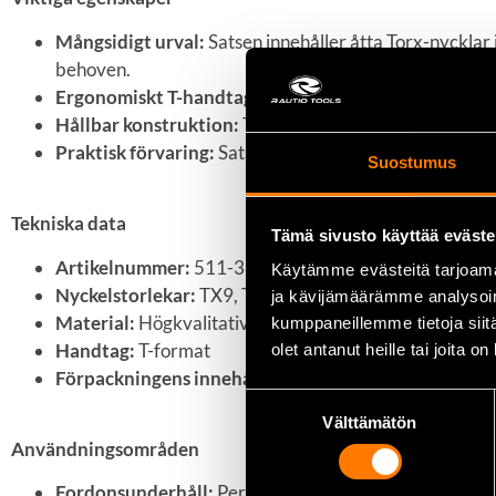
Mångsidigt urval:
Satsen innehåller åtta Torx-nycklar
behoven.
Ergonomiskt T-handtag:
Det T-formade handtaget ger 
Hållbar konstruktion:
Tillverkad av högkvalitativt stå
Praktisk förvaring:
Satsen levereras i ett smidigt ställ
Suostumus
Tekniska data
Tämä sivusto käyttää eväste
Artikelnummer:
511-380-08
Käytämme evästeitä tarjoama
Nyckelstorlekar:
TX9, TX10, TX15, TX20, TX25, TX2
ja kävijämäärämme analysoim
Material:
Högkvalitativt stål
kumppaneillemme tietoja siitä
Handtag:
T-format
olet antanut heille tai joita o
Förpackningens innehåll:
8 Torx-nycklar och förvaring
Suostumuksen
Välttämätön
valinta
Användningsområden
Fordonsunderhåll:
Perfekt för bil- och motorcykelrep