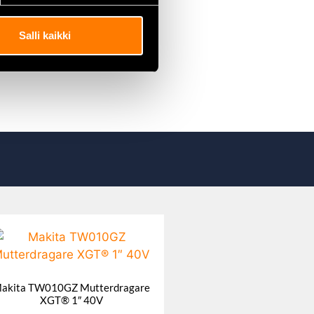
ktygen krävs.
Salli kaikki
akita TW010GZ Mutterdragare
XGT® 1″ 40V