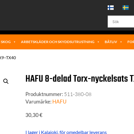
 SKOG
ARBETSKLÄDER OCH SKYDDSUTRUSTNING
BÅTLIV
FO
TX9–TX40
HAFU 8-delad Torx-nyckelsats 
Produktnummer:
511-380-08
Varumärke:
HAFU
30,30
€
I lager i Kalajoki, för omedelbar leverans