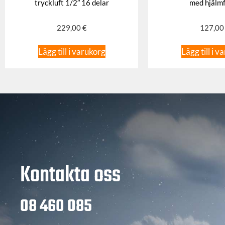
tryckluft 1/2″ 16 delar
med hjälm
229,00
€
127,0
Lägg till i varukorg
Lägg till i v
Kontakta oss
08 460 085