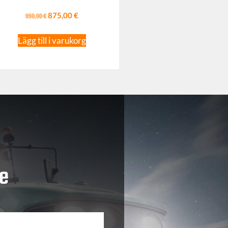
990,00
€
875,00
€
Lägg till i varukorg
e