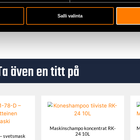
av elektroniska enheter där precision och rätt storlek på ver
där Torx-skruvar används för att fästa konstruktioner.
Salli valinta
Ta även en titt på
Maskinschampo koncentrat RK-
M
24 10L
– svetsmask