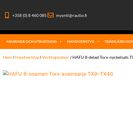
+358 (0) 8 460 085
myynti@rautio.fi
MASKINER OCH UTRUSTNING
HANDVERKTYG
TRÄDGÅRD OCH
Hem
/
Handverktyg
/
Verktygssatser
/ HAFU 8-delad Torx-nyckelsats 