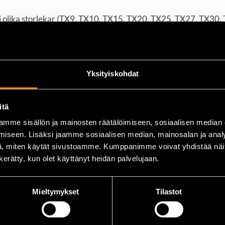
 i olika storlekar (TX9, TX10, TX15, TX20, TX25, TX27, TX30,
ett stadigt och bekvämt grepp, vilket förbättrar effektivitet
l som tål hård användning och ger lång livslängd.
 som håller nycklarna organiserade och lättillgängliga.
Yksityiskohdat
itä
mme sisällön ja mainosten räätälöimiseen, sosiaalisen median
7, TX30, TX40
iseen. Lisäksi jaamme sosiaalisen median, mainosalan ja analy
, miten käytät sivustoamme. Kumppanimme voivat yhdistää näitä t
n kerätty, kun olet käyttänyt heidän palvelujaan.
sställ
Mieltymykset
Tilastot
arationer och servicearbeten där Torx-fästelement är vanliga.