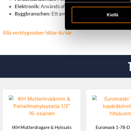
Elektronik:
Används ofta vid montering och reparation 
Byggbranschen:
Ett användbart verktyg i byggprojekt 
Kiellä
Alla verktygssatser hittar du här
IKH Mutterdragare & Hylssats
Euromask 1-78-D 