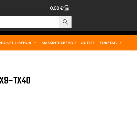
0,00
€
RDONSTILLBEHÖR
MASKINTILLBEHÖR
OUTLET
FÖRETAG
TX9–TX40