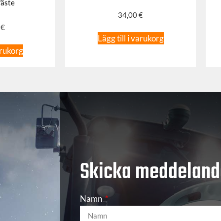
fäste
34,00
€
0
€
Lägg till i varukorg
arukorg
Skicka meddeland
Namn