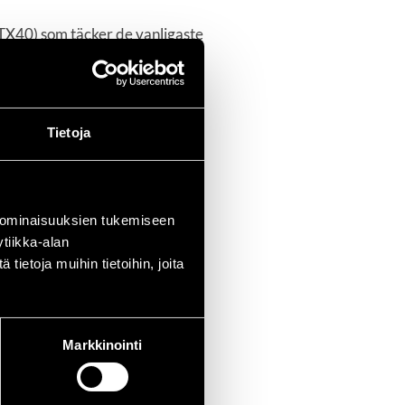
 TX40) som täcker de vanligaste
en och minskar handtrötthet.
Tietoja
 ominaisuuksien tukemiseen
tiikka-alan
ietoja muihin tietoihin, joita
Markkinointi