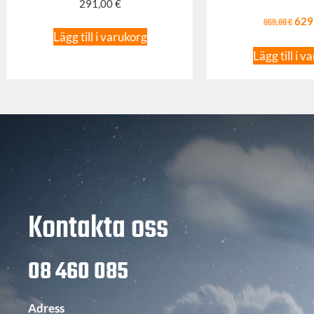
291,00
€
869,00
€
629
Lägg till i varukorg
Lägg till i v
Kontakta oss
08 460 085
Adress