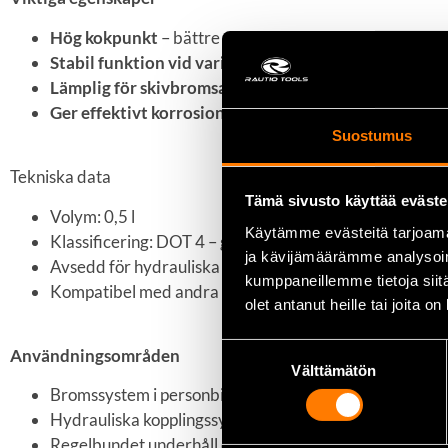
Hög kokpunkt
– bättre värmetålighet och driftsäkerh
Stabil funktion vid varierande temperaturer
– tillfö
Lämplig för skivbromsar, trumbromsar och hydraulis
Ger effektivt korrosionsskydd för metalldelar
– bidra
Suostumus
Tekniska data
Tämä sivusto käyttää eväste
Volym: 0,5 l
Käytämme evästeitä tarjoama
Klassificering: DOT 4 – glykolbaserad hydraulisk brom
ja kävijämäärämme analysoim
Avsedd för hydrauliska broms- och kopplingssystem.
kumppaneillemme tietoja siitä
Kompatibel med andra DOT 4- och DOT 3-vätskor – kon
olet antanut heille tai joita o
Suostumuksen
Användningsområden
Välttämätön
valinta
Bromssystem i personbilar, motorcyklar och mindre fo
Hydrauliska kopplingssystem.
Regelbundet underhåll och byte av bromsvätska.