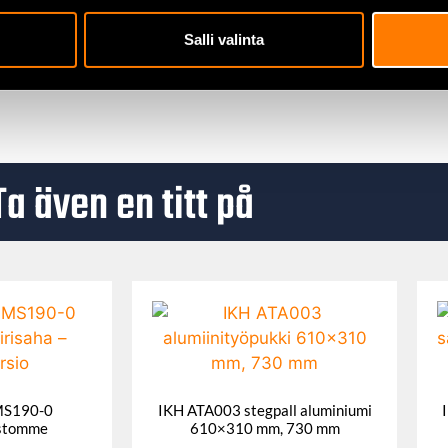
em.
Salli valinta
Ta även en titt på
MS190-0
IKH ATA003 stegpall aluminiumi
 stomme
610×310 mm, 730 mm