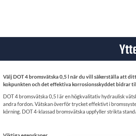
Ytt
Välj DOT 4 bromsvätska 0,5 l när du vill säkerställa att d
kokpunkten och det effektiva korrosionsskyddet bidrar till
DOT 4 bromsvätska 0,5 l är en högkvalitativ hydraulisk vätsk
andra fordon. Vätskan överför trycket effektivt i bromssys
körning. DOT 4-klassad bromsvätska uppfyller strikta stan
Viktiga egenskaper