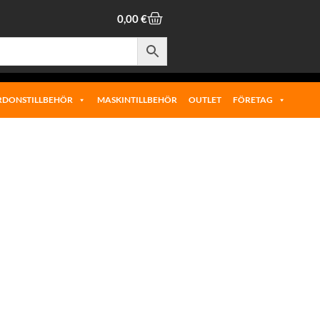
0,00
€
RDONSTILLBEHÖR
MASKINTILLBEHÖR
OUTLET
FÖRETAG