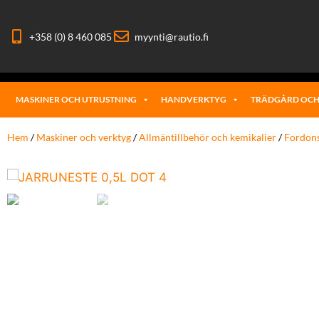
+358 (0) 8 460 085
myynti@rautio.fi
MASKINER OCH UTRUSTNING
HANDVERKTYG
TRÄDGÅRD OCH
Hem
/
Maskiner och verktyg
/
Allmäntillbehör och kemikalier
/
Fordons