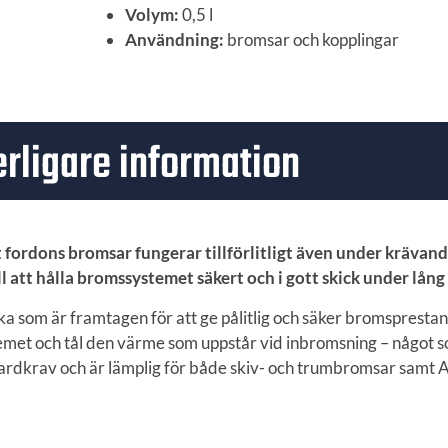
Volym:
0,5 l
Användning:
bromsar och kopplingar
erligare information
itt fordons bromsar fungerar tillförlitligt även under kräva
 att hålla bromssystemet säkert och i gott skick under lång 
a som är framtagen för att ge pålitlig och säker bromsprestan
temet och tål den värme som uppstår vid inbromsning – något 
dardkrav och är lämplig för både skiv- och trumbromsar samt