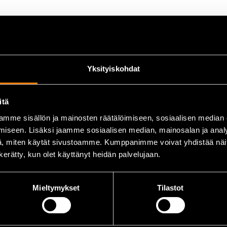
et jämfört med enklare bromsvätskor.
rlitlig både i kyla och vid höga temperaturer.
ka kopplingssystem i både bilar och motorcyklar.
r till längre livslängd för bromssystemet.
Yksityiskohdat
itä
mme sisällön ja mainosten räätälöimiseen, sosiaalisen median
svätska.
iseen. Lisäksi jaamme sosiaalisen median, mainosalan ja analy
, miten käytät sivustoamme. Kumppanimme voivat yhdistää näitä t
trollera alltid fordonstillverkarens rekommendationer.
n kerätty, kun olet käyttänyt heidän palvelujaan.
Mieltymykset
Tilastot
rdon.