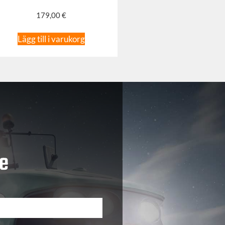
179,00
€
Lägg till i varukorg
e