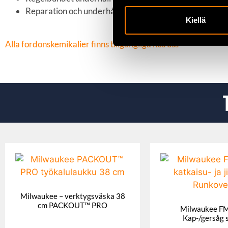
Reparation och underhåll av broms- och fjädringssyst
Kiellä
Alla fordonskemikalier finns tillgängliga hos oss
Milwaukee – verktygsväska 38
cm PACKOUT™ PRO
Milwaukee F
Kap-/gersåg