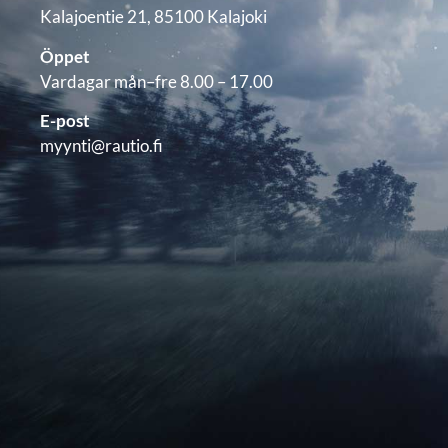
Kalajoentie 21, 85100 Kalajoki
Öppet
Vardagar mån–fre 8.00 – 17.00
E-post
myynti@rautio.fi