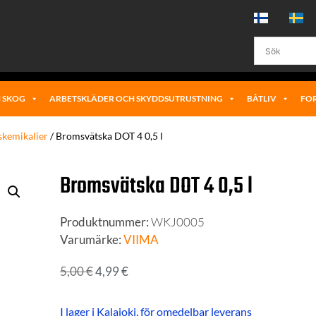
 SKOG
ARBETSKLÄDER OCH SKYDDSUTRUSTNING
BÅTLIV
FO
kemikalier
/ Bromsvätska DOT 4 0,5 l
Bromsvätska DOT 4 0,5 l
Produktnummer:
WKJ0005
Varumärke:
VIIMA
5,00
€
4,99
€
I lager i Kalajoki, för omedelbar leverans