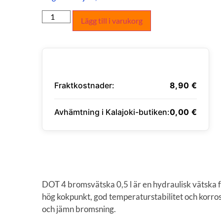
Lägg till i varukorg
Fraktkostnader:
8,90
€
Avhämtning i Kalajoki-butiken:
0,00
€
ANGE LEVERANSADRESS
DOT 4 bromsvätska 0,5 l är en hydraulisk vätska 
hög kokpunkt, god temperaturstabilitet och korro
och jämn bromsning.