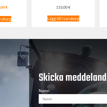
,00
€
133,00
€
Lägg till i varukorg
arukorg
Skicka meddeland
Namn