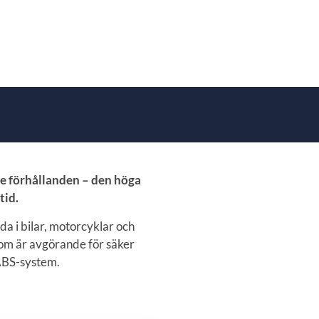
nde förhållanden – den höga
tid.
da i bilar, motorcyklar och
som är avgörande för säker
 ABS-system.