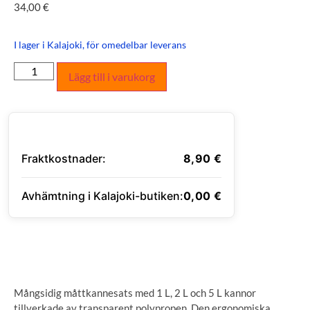
34,00
€
I lager i Kalajoki, för omedelbar leverans
Lägg till i varukorg
Fraktkostnader:
8,90
€
Avhämtning i Kalajoki-butiken:
0,00
€
ANGE LEVERANSADRESS
Mångsidig måttkannesats med 1 L, 2 L och 5 L kannor
tillverkade av transparent polypropen. Den ergonomiska