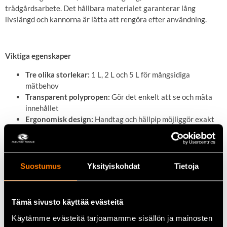
trädgårdsarbete. Det hållbara materialet garanterar lång
livslängd och kannorna är lätta att rengöra efter användning.
Viktiga egenskaper
Tre olika storlekar:
1 L, 2 L och 5 L för mångsidiga
mätbehov
Transparent polypropen:
Gör det enkelt att se och mäta
innehållet
Ergonomisk design:
Handtag och hällpip möjliggör exakt
hällning utan spill
Graderade mätskalor:
Ger noggranna mätresultat för
olika användningsområden
Hållbar och lätt att rengöra:
Polypropenmaterialet
Suostumus
Yksityiskohdat
Tietoja
säkerställer lång livslängd och enkel rengöring
Tämä sivusto käyttää evästeitä
Tekniska data
Käytämme evästeitä tarjoamamme sisällön ja mainosten
Material:
Transparent polypropen