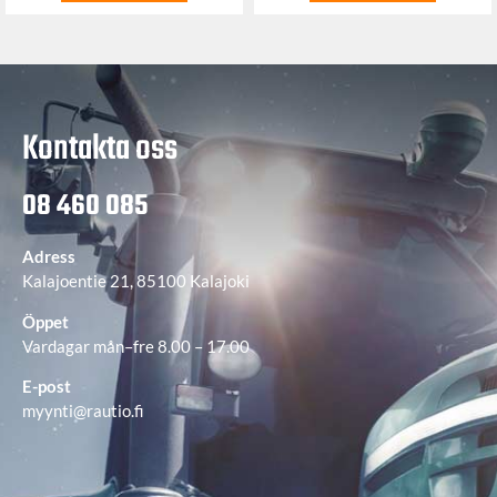
Kontakta oss
08 460 085
Adress
Kalajoentie 21, 85100 Kalajoki
Öppet
Vardagar mån–fre 8.00 – 17.00
E-post
myynti@rautio.fi