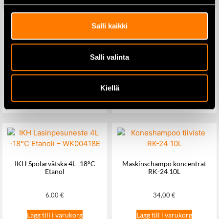
Salli kaikki
Spolarvätska 10L -40°C Etanol
Milwaukee BHCS3L-0 – M12
Salli valinta
– WK01040E
tryckspruta 3,7L
23,50
€
199,00
€
222,00
€
Kiellä
Lägg till i varukorg
Lägg till i varukorg
IKH Spolarvätska 4L -18°C
Maskinschampo koncentrat
Etanol
RK-24 10L
6,00
€
34,00
€
Lägg till i varukorg
Lägg till i varukorg