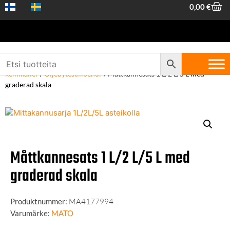
0,00
€
Hem
/
Maskiner och verktyg
/
Allmäntillbehör och
kemikalier
/
Oljebytestillbehör
/ Måttkannesats 1 L/2 L/5 L med
graderad skala
Måttkannesats 1 L/2 L/5 L med
graderad skala
Produktnummer:
MA4177994
Varumärke:
MATO