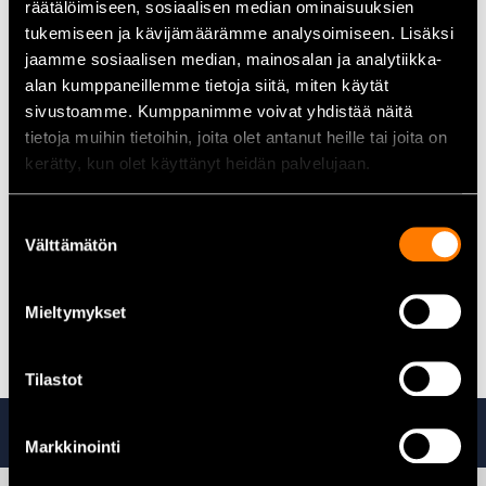
räätälöimiseen, sosiaalisen median ominaisuuksien
Volymer:
1 liter, 2 liter och 5 liter
tukemiseen ja kävijämäärämme analysoimiseen. Lisäksi
Mätskala:
Graderad för exakt mätning
jaamme sosiaalisen median, mainosalan ja analytiikka-
Handtag:
Ergonomisk utformning
alan kumppaneillemme tietoja siitä, miten käytät
Hällpip:
Konstruerad för exakt hällning utan spill
sivustoamme. Kumppanimme voivat yhdistää näitä
tietoja muihin tietoihin, joita olet antanut heille tai joita on
Användningsområden
kerätty, kun olet käyttänyt heidän palvelujaan.
Matlagning:
Noggrann mätning av ingredienser enligt
recept
Suostumuksen
Bilvård:
Mätning och påfyllning av vätskor som olja eller
Välttämätön
valinta
kylvätska
Trädgårdsarbete:
Exakt dosering av gödsel- eller
bekämpningsmedel
Mieltymykset
Hantverk och hobby:
Mätning av vätskor för olika projekt
Tilastot
Ta även en titt på
Markkinointi