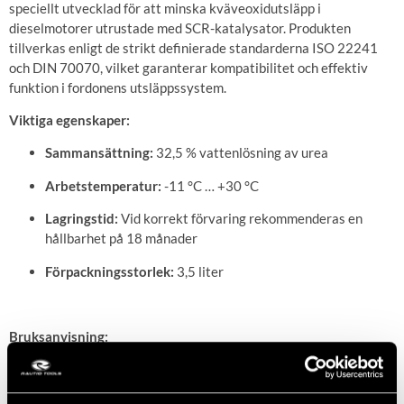
speciellt utvecklad för att minska kväveoxidutsläpp i
dieselmotorer utrustade med SCR-katalysator. Produkten
tillverkas enligt de strikt definierade standarderna ISO 22241
och DIN 70070, vilket garanterar kompatibilitet och effektiv
funktion i fordonens utsläppssystem.
Viktiga egenskaper:
Sammansättning:
32,5 % vattenlösning av urea
Arbetstemperatur:
-11 °C … +30 °C
Lagringstid:
Vid korrekt förvaring rekommenderas en
hållbarhet på 18 månader
Förpackningsstorlek:
3,5 liter
Bruksanvisning:
AdBlue ska förvaras skyddat från direkt solljus och undvikas att
lagras i alltför kalla eller varma temperaturer. Vid korrekt