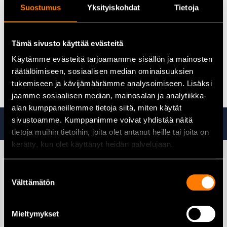
förvaring är den rekommenderade hållbarheten 18 månader.
Suostumus
Yksityiskohdat
Tietoja
Kompatibilitet:
AdBlue 3,5 L är lämplig för alla diesel­fordon med SCR-
Tämä sivusto käyttää evästeitä
katalysator, såsom personbilar, lastbilar och lantbruksmaskiner.
Käytämme evästeitä tarjoamamme sisällön ja mainosten
Alla AdBlue-produkter hittar du här
räätälöimiseen, sosiaalisen median ominaisuuksien
tukemiseen ja kävijämäärämme analysoimiseen. Lisäksi
jaamme sosiaalisen median, mainosalan ja analytiikka-
alan kumppaneillemme tietoja siitä, miten käytät
Ta även en titt på
sivustoamme. Kumppanimme voivat yhdistää näitä
tietoja muihin tietoihin, joita olet antanut heille tai joita on
kerätty, kun olet käyttänyt heidän palvelujaan.
Suostumuksen
Välttämätön
valinta
Batterivatten 10L – WKA010
Batterivatten 5 L – WKA005
Mieltymykset
10,50
€
5,70
€