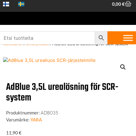
0,00
€
Hem
/
Maskiner och verktyg
/
Allmäntillbehör och
kemikalier
/
Smörjmedel
/ AdBlue 3,5L urealösning för SCR-system
AdBlue 3,5L urealösning för SCR-
system
Produktnummer:
ADB035
Varumärke:
YARA
11,90
€