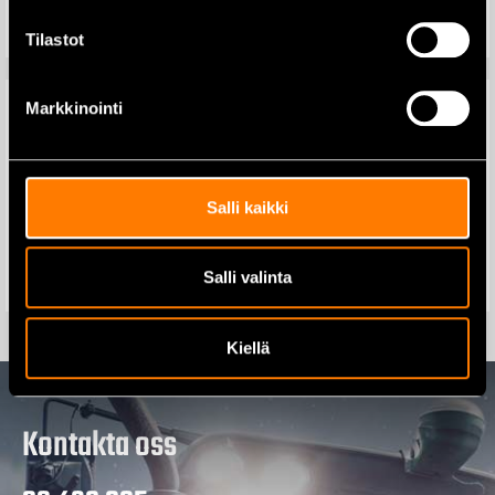
Lägg till i varukorg
Lägg till i varukorg
Tilastot
Markkinointi
VIIMA AdBlue 10L
Maskinschampo koncentrat
RK-24 10L
Salli kaikki
15,60
€
34,00
€
Lägg till i varukorg
Salli valinta
Lägg till i varukorg
Kiellä
Kontakta oss