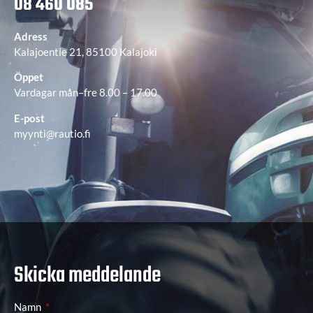
08 460 085
Adress
Kalajoentie 21, 85100 Kalajoki
Öppet
Vardagar mån–fre 8.00 – 17.00
E-post
myynti@rautio.fi
Skicka meddelande
Namn