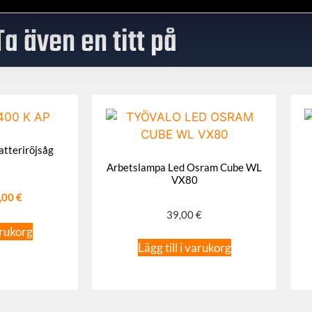
Ta även en titt på
atteriröjsåg
Arbetslampa Led Osram Cube WL
VX80
,00
€
39,00
€
arukorg
Lägg till i varukorg