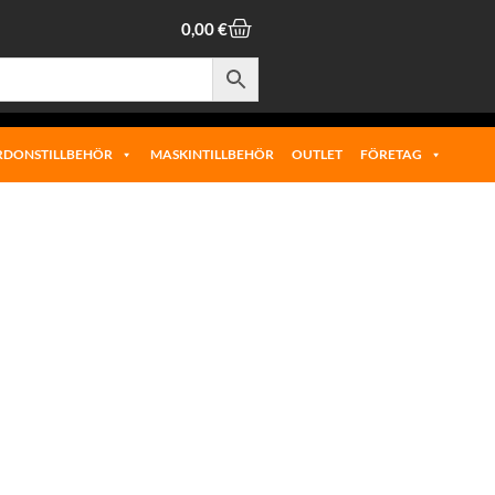
0,00
€
RDONSTILLBEHÖR
MASKINTILLBEHÖR
OUTLET
FÖRETAG