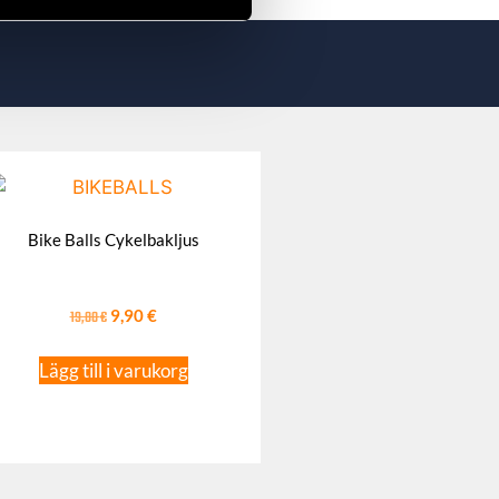
Bike Balls Cykelbakljus
19,80
€
9,90
€
Lägg till i varukorg