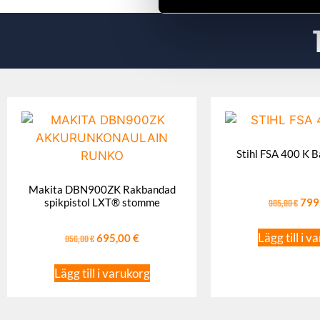
Stihl FSA 400 K B
Makita DBN900ZK Rakbandad
spikpistol LXT® stomme
985,00
€
799
Lägg till i v
856,00
€
695,00
€
Lägg till i varukorg