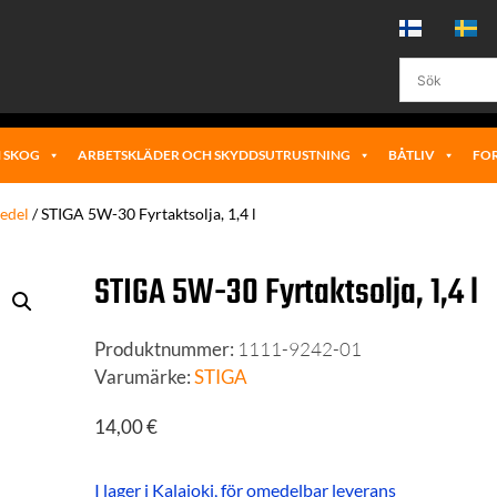
 SKOG
ARBETSKLÄDER OCH SKYDDSUTRUSTNING
BÅTLIV
FO
edel
/ STIGA 5W-30 Fyrtaktsolja, 1,4 l
STIGA 5W-30 Fyrtaktsolja, 1,4 l
Produktnummer:
1111-9242-01
Varumärke:
STIGA
14,00
€
I lager i Kalajoki, för omedelbar leverans