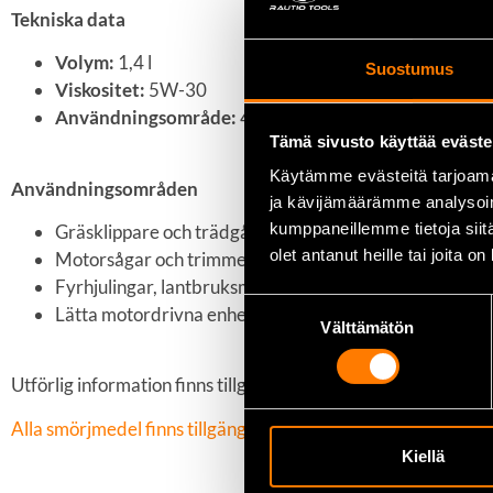
Tekniska data
Volym:
1,4 l
Suostumus
Viskositet:
5W-30
Användningsområde:
4-taktsmotorer (småmaskiner o
Tämä sivusto käyttää eväste
Käytämme evästeitä tarjoama
Användningsområden
ja kävijämäärämme analysoim
kumppaneillemme tietoja siitä
Gräsklippare och trädgårdsmaskiner
olet antanut heille tai joita o
Motorsågar och trimmers med 4-taktsmotor
Fyrhjulingar, lantbruksmaskiner och andra små motor
Suostumuksen
Lätta motordrivna enheter när pålitlig och mångsidig 
Välttämätön
valinta
Utförlig information finns tillgänglig hos tillverkaren
Stiga.c
Alla smörjmedel finns tillgängliga hos oss
Kiellä