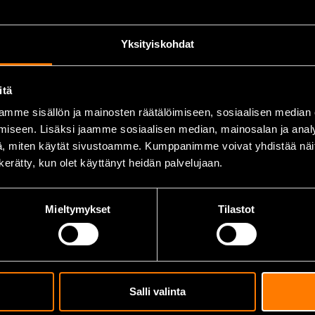
Yksityiskohdat
ch utrustning)
itä
mme sisällön ja mainosten räätälöimiseen, sosiaalisen median
iseen. Lisäksi jaamme sosiaalisen median, mainosalan ja analy
, miten käytät sivustoamme. Kumppanimme voivat yhdistää näitä t
n kerätty, kun olet käyttänyt heidän palvelujaan.
er
motorolja behövs
Mieltymykset
Tilastot
om
Salli valinta