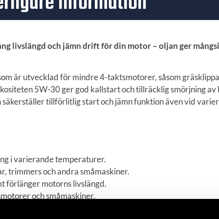
erligare information
lång livslängd och jämn drift för din motor – oljan ger mång
a som är utvecklad för mindre 4-taktsmotorer, såsom gräsklipp
ositeten 5W-30 ger god kallstart och tillräcklig smörjning av
säkerställer tillförlitlig start och jämn funktion även vid var
ning i varierande temperaturer.
ar, trimmers och andra småmaskiner.
mt förlänger motorns livslängd.
ktsmotorer och småmaskiner.