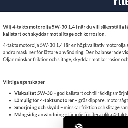
Ytt
Välj 4-takts motorolja 5W-30 1,4 l när du vill säkerställa 
kallstart och skyddar mot slitage och korrosion.
4-takts motorolja 5W-30 1,4 l är en högkvalitativ motorolj
andra maskiner för lättare användning. Den balanserade visk
Oljan minskar friktion och slitage, skyddar mot korrosion och 
Viktiga egenskaper
Viskositet 5W-30
– god kallstart och tillräcklig smörj
Lämplig för 4-taktsmotorer
– gräsklippare, motorsåg
Smörjning och skydd
– minskar friktion och slitage sa
Mångsidig användning
– lämplig för flera olika 4-ta