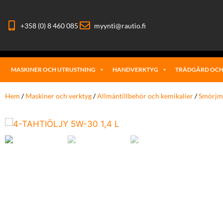
+358 (0) 8 460 085
myynti@rautio.fi
MASKINER OCH UTRUSTNING
HANDVERKTYG
TRÄDGÅRD OCH
Hem
/
Maskiner och verktyg
/
Allmäntillbehör och kemikalier
/
Smörjm