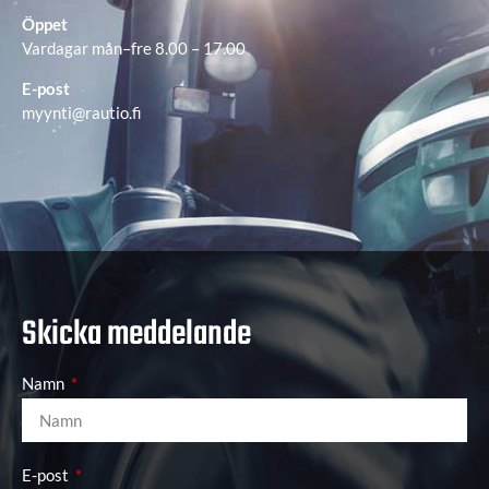
Öppet
Vardagar mån–fre 8.00 – 17.00
E-post
myynti@rautio.fi
Skicka meddelande
Namn
E-post