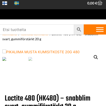
0,00
€
Hem
/
Maskiner och verktyg
/
Allmäntillbehör och
kemikalier
/
Tekniska kemikalier
/ Loctite 480 (HK480) – snabblim
svart, gummiförstärkt 20 g
Loctite 480 (HK480) – snabblim