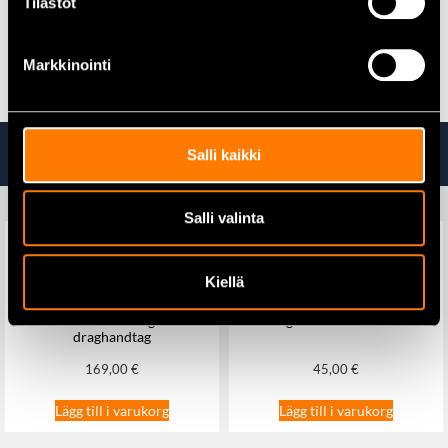
Tilastot
Alla tekniska kemikalier hittar du här
Markkinointi
Ta även en titt på
Salli kaikki
Salli valinta
Kiellä
Bränsletank 53L (MEG35290) –
Arbetslampa Led Osram
mobil tank med vagn och
Lightbar WL VX150
draghandtag
169,00
€
45,00
€
Lägg till i varukorg
Lägg till i varukorg