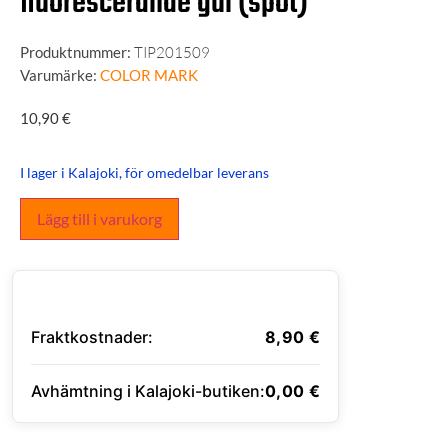
fluorescerande gul (spot)
Produktnummer:
TIP201509
Varumärke:
COLOR MARK
10,90
€
I lager i Kalajoki, för omedelbar leverans
Lägg till i varukorg
Fraktkostnader:
8,90
€
Avhämtning i Kalajoki-butiken:
0,00
€