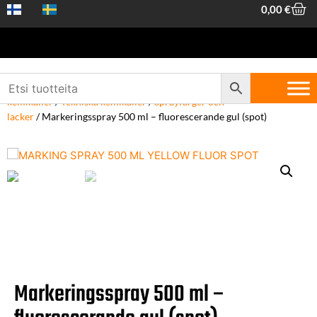
0,00
€
Hem
/
Maskiner och verktyg
/
Allmäntillbehör och
kemikalier
/
Tekniska kemikalier
/
Sprayfärger och -
lacker
/ Markeringsspray 500 ml – fluorescerande gul (spot)
Markeringsspray 500 ml –