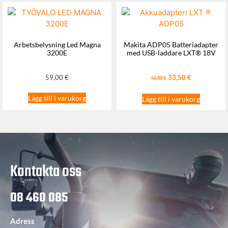
Arbetsbelysning Led Magna
Makita ADP05 Batteriadapter
3200E
med USB-laddare LXT® 18V
59,00
€
33,50
€
40,90
€
Lägg till i varukorg
Lägg till i varukorg
Kontakta oss
08 460 085
Adress