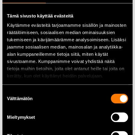
kladdar inte
Enkel applicering
– aerosolburk som ger jämn och snabb
spridning
Tämä sivusto käyttää evästeitä
Käytämme evästeitä tarjoamamme sisällön ja mainosten
Tekniska data
räätälöimiseen, sosiaalisen median ominaisuuksien
tukemiseen ja kävijämäärämme analysoimiseen. Lisäksi
Volym:
500 ml
jaamme sosiaalisen median, mainosalan ja analytiikka-
Färg:
fluorescerande gul
alan kumppaneillemme tietoja siitä, miten käytät
Lämpliga ytor:
betong, asfalt, jord, trä, plast m.m.
sivustoamme. Kumppanimme voivat yhdistää näitä
Användning:
markeringar, linjedragning, lager,
tietoja muihin tietoihin, joita olet antanut heille tai joita on
byggarbetsplatser m.m.
kerätty, kun olet käyttänyt heidän palvelujaan.
Användningsområden
Suostumuksen
Markeringar och varningsområden på byggarbetsplatser
Välttämätön
valinta
(bygg, anläggning, mark- och trädgårdsarbete)
Markering av stigar, gränser samt skogs- och
Mieltymykset
terrängområden
Märkning och ordning i lager eller utomhusmiljöer
Trädgårds- och gårdsarbete för utmärkning av platser