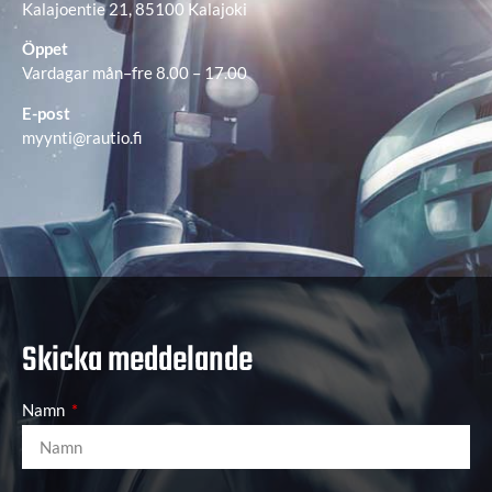
Kalajoentie 21, 85100 Kalajoki
Öppet
Vardagar mån–fre 8.00 – 17.00
E-post
myynti@rautio.fi
Skicka meddelande
Namn