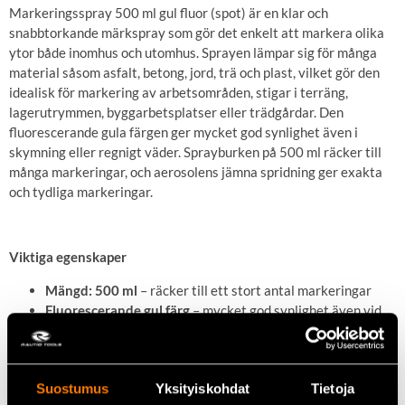
Markeringsspray 500 ml gul fluor (spot) är en klar och
snabbtorkande märkspray som gör det enkelt att markera olika
ytor både inomhus och utomhus. Sprayen lämpar sig för många
material såsom asfalt, betong, jord, trä och plast, vilket gör den
idealisk för markering av arbetsområden, stigar i terräng,
lagerutrymmen, byggarbetsplatser eller trädgårdar. Den
fluorescerande gula färgen ger mycket god synlighet även i
skymning eller regnigt väder. Sprayburken på 500 ml räcker till
många markeringar, och aerosolens jämna spridning ger exakta
och tydliga markeringar.
Viktiga egenskaper
Mängd: 500 ml
– räcker till ett stort antal markeringar
Fluorescerande gul färg
– mycket god synlighet även vid
dåliga ljusförhållanden och utomhus
Mångsidig användning
– passar asfalt, betong, jord, trä,
plast och fler ytor
Suostumus
Yksityiskohdat
Tietoja
Snabbtorkande
– markeringarna är snabbt klara och