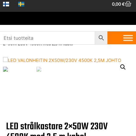
0,00
€
Hem
/
Maskiner och verktyg
/
Elartiklar
/
Belysning
/ LED strålkastare
2×50W 230V 4500K med 2,5 m kabel
LED strålkastare 2×50W 230V