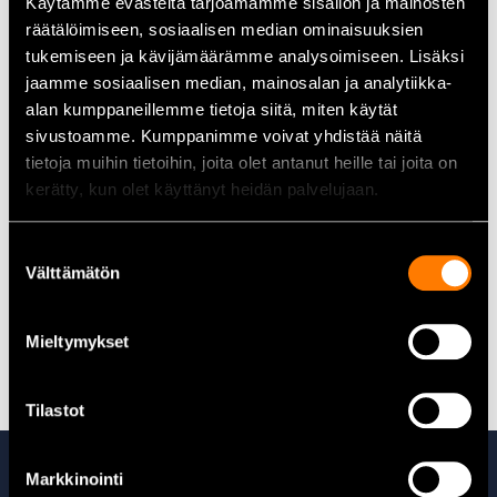
Käytämme evästeitä tarjoamamme sisällön ja mainosten
Lämplig för arbetsbelysning och utomhusbruk
räätälöimiseen, sosiaalisen median ominaisuuksien
tukemiseen ja kävijämäärämme analysoimiseen. Lisäksi
Tekniska data
jaamme sosiaalisen median, mainosalan ja analytiikka-
alan kumppaneillemme tietoja siitä, miten käytät
Effekt:
2 × 50 W
Spänning:
230 V
sivustoamme. Kumppanimme voivat yhdistää näitä
Ljusflöde:
ca 5 000 lm per armatur
tietoja muihin tietoihin, joita olet antanut heille tai joita on
Färgtemperatur:
4500 K
kerätty, kun olet käyttänyt heidän palvelujaan.
Spridningsvinkel:
110°
Kabellängd:
2,5 m
Suostumuksen
Användningsområden:
byggarbetsplatser, lager, garage,
Välttämätön
valinta
utomhusytor
Mieltymykset
Alla belysningsarmaturer hittar du här
Tilastot
Ta även en titt på
Markkinointi