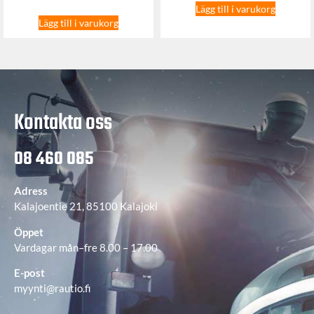
Lägg till i varukorg
Lägg till i varukorg
Kontakta oss
08 460 085
Adress
Kalajoentie 21, 85100 Kalajoki
Öppet
Vardagar mån–fre 8.00 – 17.00
E-post
myynti@rautio.fi