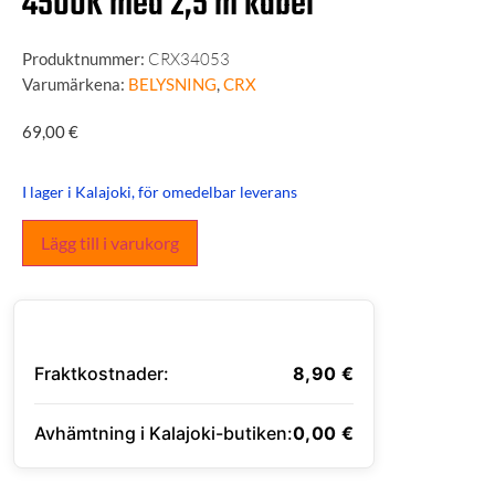
4500K med 2,5 m kabel
Produktnummer:
CRX34053
Varumärkena:
BELYSNING
,
CRX
69,00
€
I lager i Kalajoki, för omedelbar leverans
Lägg till i varukorg
Fraktkostnader:
8,90
€
Avhämtning i Kalajoki-butiken:
0,00
€