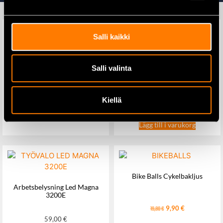
Salli kaikki
Bränsletank 53L (MEG35290) –
Salli valinta
mobil tank med vagn och
Averti M51 LED-
draghandtag
Magnetvarningsljus – 12/24 V,
Låg profil
169,00
€
Kiellä
62,00
€
Lägg till i varukorg
Lägg till i varukorg
Bike Balls Cykelbakljus
Arbetsbelysning Led Magna
3200E
9,90
€
19,80
€
59,00
€