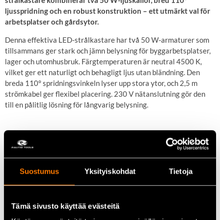
strålkastare kombinerar två 50 W-ljuskällor, bred 110°
ljusspridning och en robust konstruktion – ett utmärkt val för
arbetsplatser och gårdsytor.
Denna effektiva LED-strålkastare har två 50 W-armaturer som
tillsammans ger stark och jämn belysning för byggarbetsplatser,
lager och utomhusbruk. Färgtemperaturen är neutral 4500 K,
vilket ger ett naturligt och behagligt ljus utan bländning. Den
breda 110° spridningsvinkeln lyser upp stora ytor, och 2,5 m
strömkabel ger flexibel placering. 230 V nätanslutning gör den
till en pålitlig lösning för långvarig belysning.
Viktiga egenskaper
Två 50 W LED-armaturer (totalt 100 W)
Ljusflöde ca 10 000 lm
Suostumus
Yksityiskohdat
Tietoja
Färgtemperatur 4500 K (neutralvit)
Bred spridningsvinkel 110°
230 V nätanslutning
Tämä sivusto käyttää evästeitä
2,5 m strömkabel