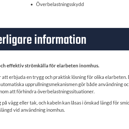
Överbelastningsskydd
erligare information
h effektiv strömkälla för elarbeten inomhus.
tt erbjuda en trygg och praktisk lösning för olika elarbeten
 automatiska upprullningsmekanismen gör både användning oc
om att förhindra överbelastningssituationer.
på vägg eller tak, och kabeln kan låsas i önskad längd för smi
vslängd vid användning inomhus.