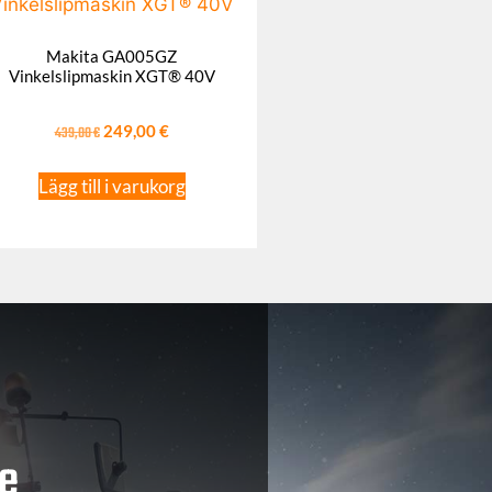
Makita GA005GZ
Vinkelslipmaskin XGT® 40V
439,00
€
249,00
€
Lägg till i varukorg
e