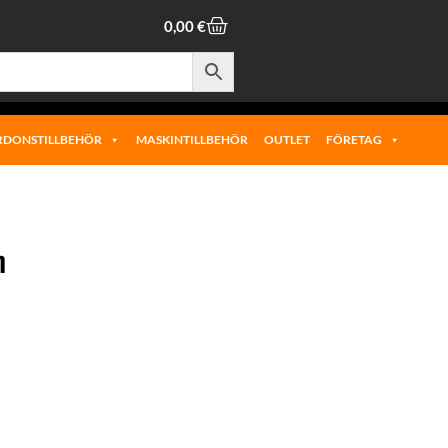
0,00
€
RDONSTILLBEHÖR
MASKINTILLBEHÖR
OUTLET
FÖRETAG
m