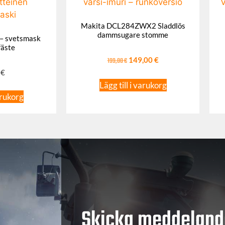
Makita DCL284ZWX2 Sladdlös
dammsugare stomme
– svetsmask
fäste
199,00
€
149,00
€
0
€
Lägg till i varukorg
arukorg
Skicka meddeland