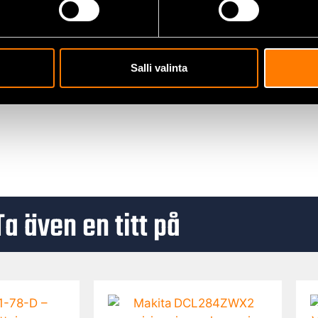
Salli valinta
Ta även en titt på