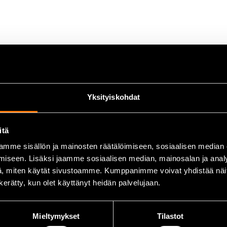
Yksityiskohdat
itä
mme sisällön ja mainosten räätälöimiseen, sosiaalisen median
l helt utrullad)
iseen. Lisäksi jaamme sosiaalisen median, mainosalan ja analy
, miten käytät sivustoamme. Kumppanimme voivat yhdistää näitä t
n kerätty, kun olet käyttänyt heidän palvelujaan.
Mieltymykset
Tilastot