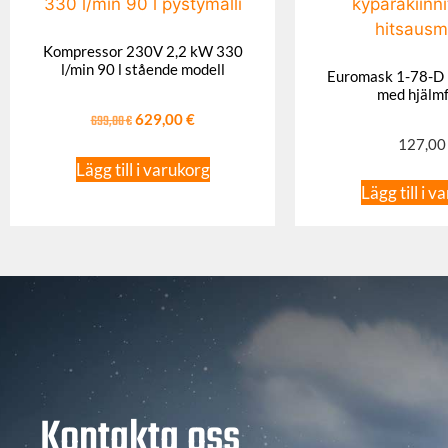
Kompressor 230V 2,2 kW 330
l/min 90 l stående modell
Euromask 1-78-D 
med hjälm
699,00
€
629,00
€
127,0
Lägg till i varukorg
Lägg till i v
Kontakta oss