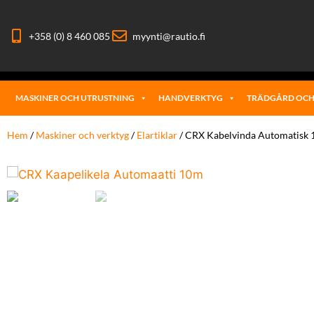
+358 (0) 8 460 085
myynti@rautio.fi
MASKINER OCH UTRUSTNING
HANDVERKTYG
TRÄDGÅRD OCH
Hem
/
Maskiner och verktyg
/
Elartiklar
/ CRX Kabelvinda Automatisk 