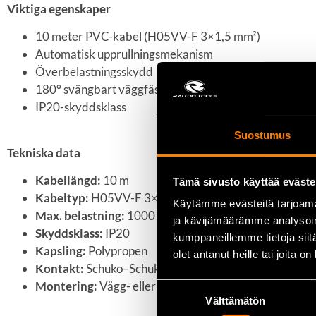
Viktiga egenskaper
10 meter PVC-kabel (H05VV-F 3×1,5 mm²)
Automatisk upprullningsmekanism
Överbelastningsskydd
180° svängbart väggfäste
IP20-skyddsklass
Suostumus
Tekniska data
Kabellängd:
10 m
Tämä sivusto käyttää eväste
Kabeltyp:
H05VV-F 3×1,5 mm²
Käytämme evästeitä tarjoama
Max. belastning:
1000 W (kabel på rulle), 2500 W (kabe
ja kävijämäärämme analysoim
Skyddsklass:
IP20
kumppaneillemme tietoja siitä
Kapsling:
Polypropen
olet antanut heille tai joita o
Kontakt:
Schuko–Schuko
Montering:
Vägg- eller takmontering
Suostumuksen
Välttämätön
valinta