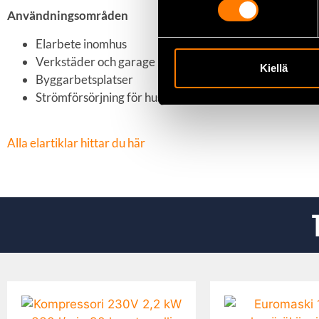
Användningsområden
Elarbete inomhus
Verkstäder och garage
Kiellä
Byggarbetsplatser
Strömförsörjning för hushållsapparater och verktyg
Alla elartiklar hittar du här