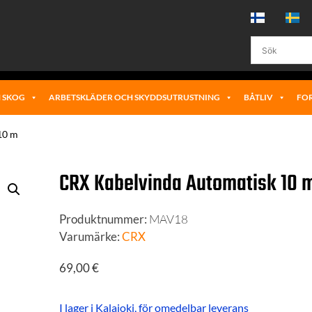
 SKOG
ARBETSKLÄDER OCH SKYDDSUTRUSTNING
BÅTLIV
FO
10 m
CRX Kabelvinda Automatisk 10 
Produktnummer:
MAV18
Varumärke:
CRX
69,00
€
I lager i Kalajoki, för omedelbar leverans