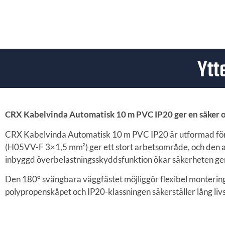
Ytt
CRX Kabelvinda Automatisk 10 m PVC IP20 ger en säker oc
CRX Kabelvinda Automatisk 10 m PVC IP20 är utformad för a
(H05VV-F 3×1,5 mm²) ger ett stort arbetsområde, och den
inbyggd överbelastningsskyddsfunktion ökar säkerheten gen
Den 180° svängbara väggfästet möjliggör flexibel montering 
polypropenskåpet och IP20-klassningen säkerställer lång li