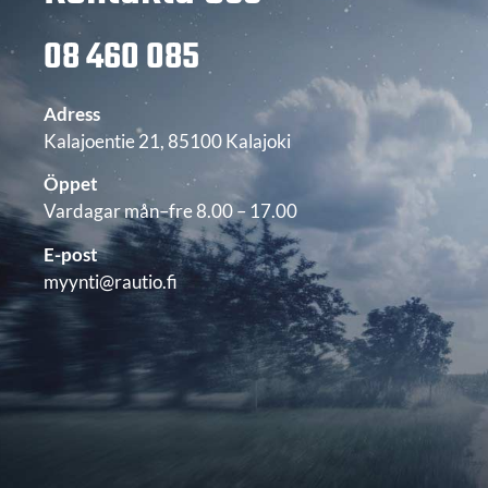
08 460 085
Adress
Kalajoentie 21, 85100 Kalajoki
Öppet
Vardagar mån–fre 8.00 – 17.00
E-post
myynti@rautio.fi