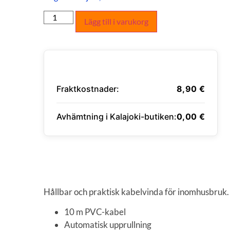
Lägg till i varukorg
Fraktkostnader:
8,90
€
Avhämtning i Kalajoki-butiken:
0,00
€
ANGE LEVERANSADRESS
Hållbar och praktisk kabelvinda för inomhusbruk.
10 m PVC-kabel
Automatisk upprullning