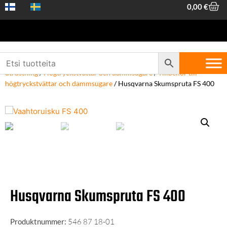
0,00
€
Hem
/
Maskiner och verktyg
/
Maskiner och
utrustning
/
Högtryckstvättar och dammsugare
/
Tillbehör till
högtryckstvättar och dammsugare
/ Husqvarna Skumspruta FS 400
Husqvarna Skumspruta FS 400
Produktnummer:
546 87 18-01