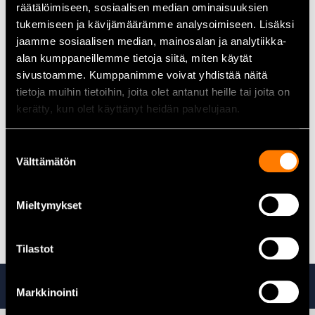
räätälöimiseen, sosiaalisen median ominaisuuksien
Produktnummer:
5468718-01
tukemiseen ja kävijämäärämme analysoimiseen. Lisäksi
EAN-kod:
7333377534056
Kompatibilitet:
Passar de flesta högtryckstvättar som
jaamme sosiaalisen median, mainosalan ja analytiikka-
tillbehör.
alan kumppaneillemme tietoja siitä, miten käytät
sivustoamme. Kumppanimme voivat yhdistää näitä
tietoja muihin tietoihin, joita olet antanut heille tai joita on
Användningsområden
kerätty, kun olet käyttänyt heidän palvelujaan.
Tvätt av fordon och kraftfull förtvätt.
Skumning och rengöring av konstruktioner, gårdsytor,
Suostumuksen
plattor och trädäck.
Välttämätön
valinta
Användning där effektiv och justerbar skumbildning krävs.
Mieltymykset
Alla tillbehör till högtryckstvättar hittar du här
Tilastot
Ta även en titt på
Markkinointi