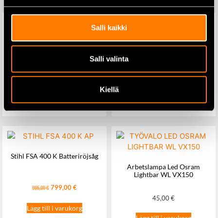
Salli kaikki
Bränsletank 53L (MEG35290) –
Husqvarna 340IBT –
Salli valinta
mobil tank med vagn och
Batteridriven ryggburen
draghandtag
lövblås, 36 V
169,00
€
499,00
€
609,00
€
Kiellä
Lägg till i varukorg
Lägg till i varukorg
Stihl FSA 400 K Batteriröjsåg
Arbetslampa Led Osram
Lightbar WL VX150
799,00
€
985,00
€
45,00
€
Lägg till i varukorg
Lägg till i varukorg