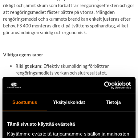
rikligt och jämnt skum som förbättrar rengöringseffekten och gör
att rengöringsmedlet fäster bättre på ytorna. Mängden
rengöringsmedel och skummets bredd kan enkelt justeras efter
behov. FS 400 monteras direkt på tvättens spolhandtag, vilket
gör användningen smidig och ergonomisk.
Viktiga egenskaper
Rikligt skum:
Effektiv skumbildning förbättrar
rengöringsmedlets verkan och slutresultatet.
Justerbarhet:
Dosering av rengöringsmedel och skummets
mönster kan anpassas för olika användningsområden.
Enkel montering:
Fästs direkt på högtryckstvättens
spolhandtag.
Suostumus
Yksityiskohdat
Tietoja
Extra tvättkraft:
Snabbar upp och effektiviserar rengöring
av fordon, gårdsytor och utrustning.
Tämä sivusto käyttää evästeitä
Tekniska data
Käytämme evästeitä tarjoamamme sisällön ja mainosten