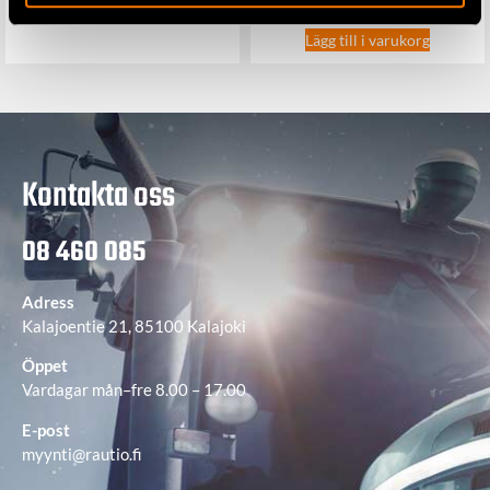
Lägg till i varukorg
Lägg till i varukorg
Kontakta oss
08 460 085
Adress
Kalajoentie 21, 85100 Kalajoki
Öppet
Vardagar mån–fre 8.00 – 17.00
E-post
myynti@rautio.fi