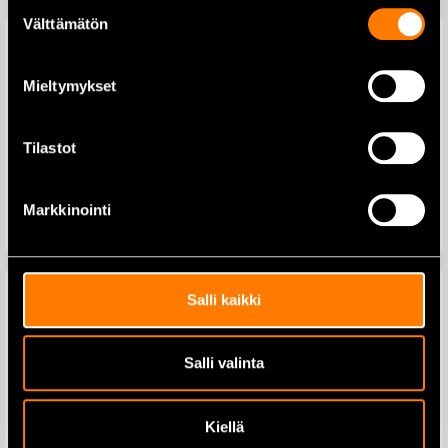
Suostumuksen
Välttämätön
valinta
Mieltymykset
Knipex sidavbitare 140 mm
Euromask 1-78-D – svetsmask
med hjälmfäste
Tilastot
33,65
€
127,00
€
Lägg till i varukorg
Markkinointi
Lägg till i varukorg
Salli kaikki
IKH Spaklyftblock 0,75T 3,0 m
Salli valinta
PROF
Makita 191D71-3
Cyklonutrustning för
dammsugare
139,00
€
Kiellä
39,90
€
49,00
€