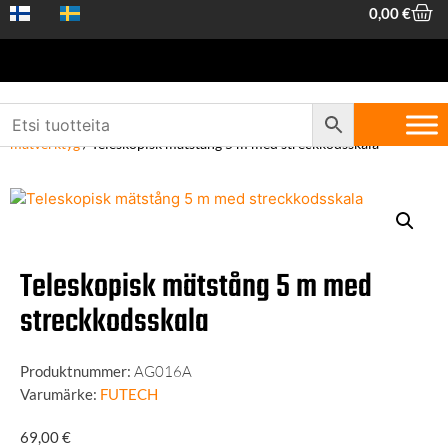
0,00
€
Hem
/
Maskiner och verktyg
/
Maskiner och utrustning
/
Laser- och
mätverktyg
/ Teleskopisk mätstång 5 m med streckkodsskala
Teleskopisk mätstång 5 m med
streckkodsskala
Produktnummer:
AG016A
Varumärke:
FUTECH
69,00
€