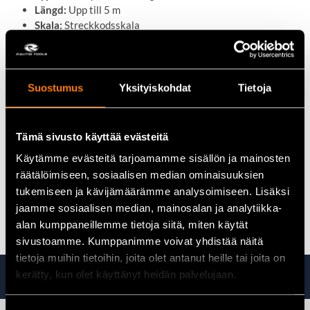
Längd:
Upp till 5 m
Skala:
Streckkodsskala
Användning:
Höjd- och nivåmätningar
Kompatibilitet:
Laser- och avvägningsmätningar
Konstruktion:
Lätt och hållbar
Transport:
Teleskopisk konstruktion som sparar utrymme
Suostumus
Yksityiskohdat
Tietoja
Tekniska data
Tämä sivusto käyttää evästeitä
Produkttyp:
Teleskopisk mätstång
Käytämme evästeitä tarjoamamme sisällön ja mainosten
Maxlängd:
5 m
räätälöimiseen, sosiaalisen median ominaisuuksien
Skala:
Streckkodsskala
tukemiseen ja kävijämäärämme analysoimiseen. Lisäksi
Konstruktion:
Teleskopisk
jaamme sosiaalisen median, mainosalan ja analytiikka-
Användningsområde:
Laser- och avvägningsmätningar
alan kumppaneillemme tietoja siitä, miten käytät
sivustoamme. Kumppanimme voivat yhdistää näitä
tietoja muihin tietoihin, joita olet antanut heille tai joita on
Ta även en titt på
kerätty, kun olet käyttänyt heidän palvelujaan.