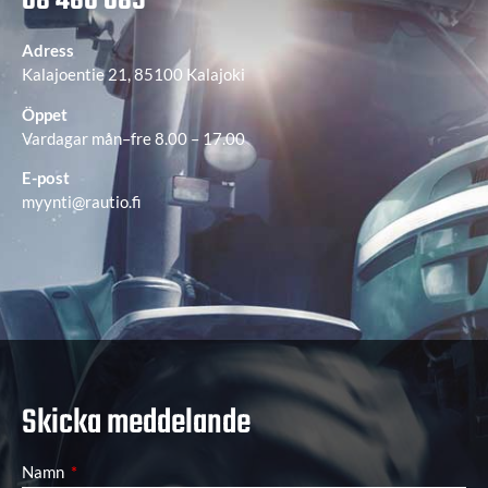
08 460 085
Adress
Kalajoentie 21, 85100 Kalajoki
Öppet
Vardagar mån–fre 8.00 – 17.00
E-post
myynti@rautio.fi
Skicka meddelande
Namn