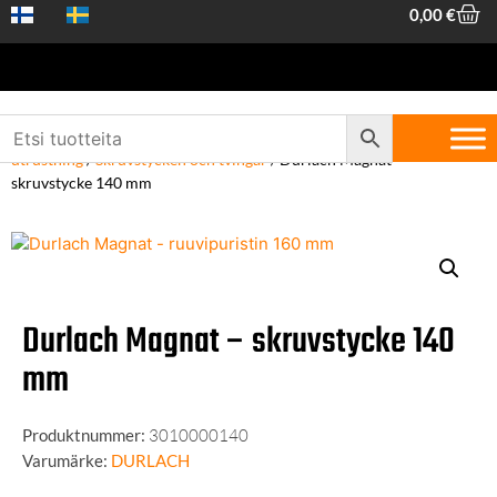
0,00
€
Hem
/
Maskiner och verktyg
/
Maskiner och
utrustning
/
Skruvstycken och tvingar
/ Durlach Magnat –
skruvstycke 140 mm
Durlach Magnat – skruvstycke 140
mm
Produktnummer:
3010000140
Varumärke:
DURLACH