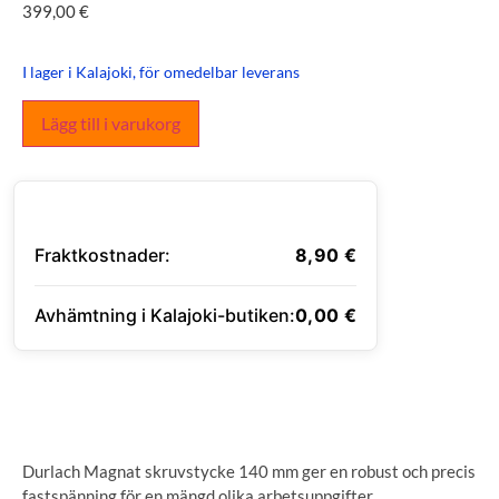
399,00
€
I lager i Kalajoki, för omedelbar leverans
Lägg till i varukorg
Fraktkostnader:
8,90
€
Avhämtning i Kalajoki-butiken:
0,00
€
ANGE LEVERANSADRESS
Durlach Magnat skruvstycke 140 mm ger en robust och precis
fastspänning för en mängd olika arbetsuppgifter.