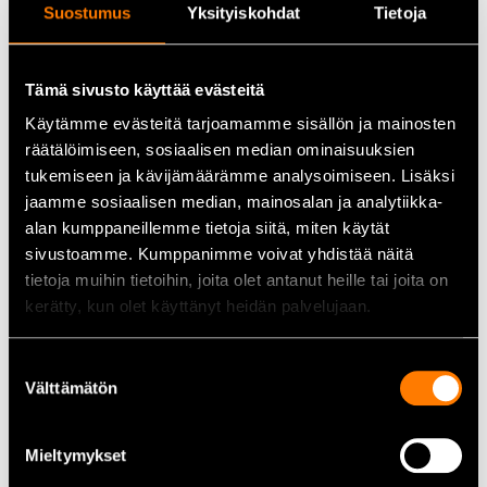
Suostumus
Yksityiskohdat
Tietoja
Tekniska data
Käftbredd:
140 mm
Tämä sivusto käyttää evästeitä
Käfthöjd:
96 mm
Käytämme evästeitä tarjoamamme sisällön ja mainosten
Spännvidd (maximal öppning):
200 mm
Material:
Smitt och härdat stål
räätälöimiseen, sosiaalisen median ominaisuuksien
Vikt:
16,8 kg
tukemiseen ja kävijämäärämme analysoimiseen. Lisäksi
Mått (L x B x H):
500 x 220 x 210 mm
jaamme sosiaalisen median, mainosalan ja analytiikka-
alan kumppaneillemme tietoja siitä, miten käytät
sivustoamme. Kumppanimme voivat yhdistää näitä
Användningsområden
tietoja muihin tietoihin, joita olet antanut heille tai joita on
Metallarbete:
Exakt och stabil fastspänning av
kerätty, kun olet käyttänyt heidän palvelujaan.
metallstycken under bearbetning.
Träarbete:
Fastspänning och stöd vid träbearbetning.
Suostumuksen
Monteringsarbeten:
Fastspänning av komponenter och
Välttämätön
valinta
delar under montering.
Reparationsarbeten:
Säker fastspänning vid reparation av
föremål och utrustning.
Mieltymykset
Hobbybruk:
Olika DIY-projekt och hantverk där pålitlig