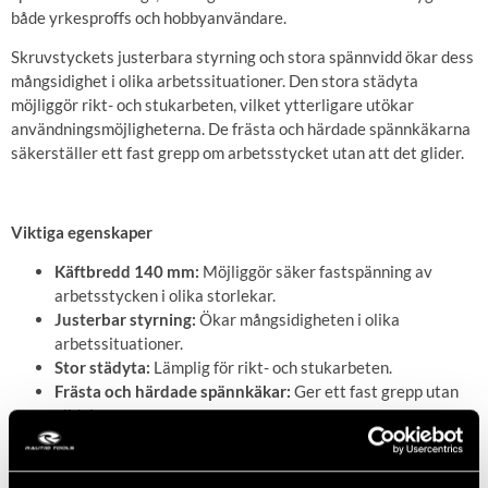
både yrkesproffs och hobbyanvändare.
Skruvstyckets justerbara styrning och stora spännvidd ökar dess
mångsidighet i olika arbetssituationer. Den stora städyta
möjliggör rikt- och stukarbeten, vilket ytterligare utökar
användningsmöjligheterna. De frästa och härdade spännkäkarna
säkerställer ett fast grepp om arbetsstycket utan att det glider.
Viktiga egenskaper
Käftbredd 140 mm:
Möjliggör säker fastspänning av
arbetsstycken i olika storlekar.
Justerbar styrning:
Ökar mångsidigheten i olika
arbetssituationer.
Stor städyta:
Lämplig för rikt- och stukarbeten.
Frästa och härdade spännkäkar:
Ger ett fast grepp utan
glidning.
Robust konstruktion:
Tål hård användning och garanterar
lång livslängd.