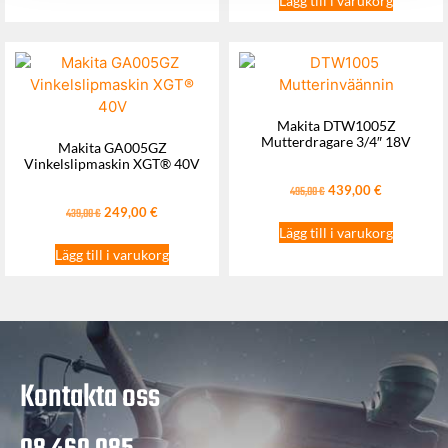
Lägg till i varukorg
Makita DTW1005Z
Mutterdragare 3/4″ 18V
Makita GA005GZ
Vinkelslipmaskin XGT® 40V
439,00
€
495,00
€
249,00
€
439,00
€
Lägg till i varukorg
Lägg till i varukorg
Kontakta oss