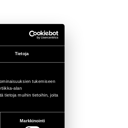
Tietoja
 ominaisuuksien tukemiseen
tiikka-alan
ietoja muihin tietoihin, joita
Markkinointi