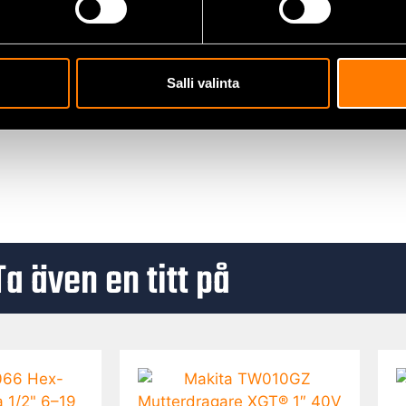
geringar
Salli valinta
amt för reparation av aluminiumkomponenter såsom motorbloc
Ta även en titt på