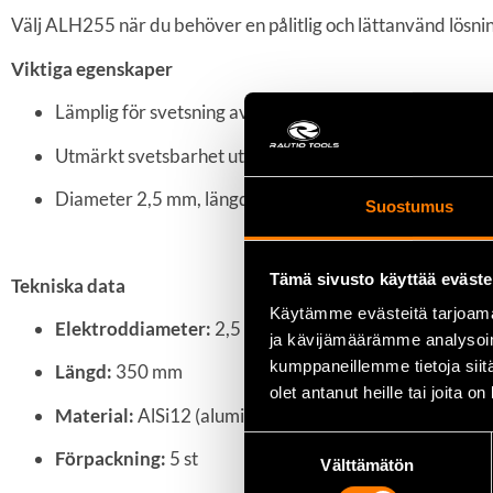
Välj ALH255 när du behöver en pålitlig och lättanvänd lösni
Viktiga egenskaper
Lämplig för svetsning av valsade och gjutna aluminium
Utmärkt svetsbarhet utan porer och med starka, hållb
Diameter 2,5 mm, längd 350 mm, praktisk förpackning
Suostumus
Tämä sivusto käyttää eväste
Tekniska data
Käytämme evästeitä tarjoama
Elektroddiameter:
2,5 mm
ja kävijämäärämme analysoim
kumppaneillemme tietoja siitä
Längd:
350 mm
olet antanut heille tai joita o
Material:
AlSi12 (aluminium–kisel-legering)
Suostumuksen
Förpackning:
5 st
Välttämätön
valinta