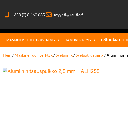
+358 (0) 8 460 085
myynti@rautio.fi
MASKINER OCH UTRUSTNING
HANDVERKTYG
TRÄDGÅRD OCH
Hem
/
Maskiner och verktyg
/
Svetsning
/
Svetsutrustning
/ Aluminiums