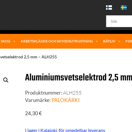
 SKOG
ARBETSKLÄDER OCH SKYDDSUTRUSTNING
BÅTLIV
FO
vetselektrod 2,5 mm – ALH255
Aluminiumsvetselektrod 2,5 m
Produktnummer:
ALH255
Varumärke:
PALOKÄRKI
24,30
€
I lager i Kalajoki, för omedelbar leverans