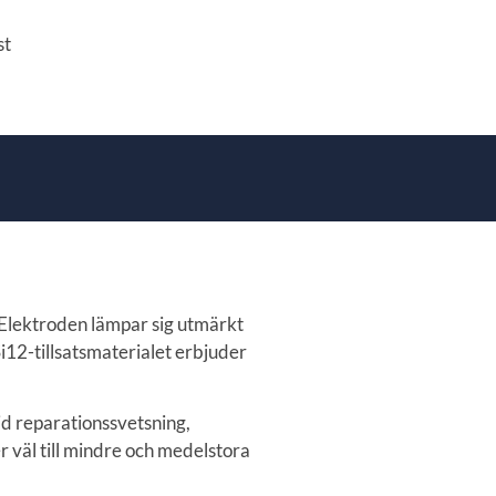
st
 Elektroden lämpar sig utmärkt
12-tillsatsmaterialet erbjuder
d reparationssvetsning,
väl till mindre och medelstora