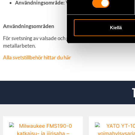
Användningsområde:
Valsade och gjutna aluminiumle
Användningsområden
Kiellä
För svetsning av valsade och gjutna aluminiumlegeringar s
metallarbeten.
Alla svets­tillbehör hittar du här