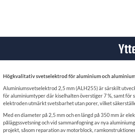
Ytt
Högkvalitativ svetselektrod för aluminium och aluminiu
Aluminiumsvetselektrod 2,5 mm (ALH255) är särskilt utveckl
för aluminiumtyper där kiselhalten överstiger 7 %, samt fö
elektroden utmärkt svetsbarhet utan porer, vilket säkerställe
Med en diameter på 2,5 mm och en längd på 350 mm är elektr
påläggssvetsning och vid sammanfogning av nya aluminiumgj
projekt, såsom reparation av motorblock, ramkonstruktion