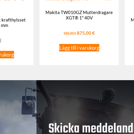
Makita TW010GZ Mutterdragare
XGT® 1″ 40V
krafthylsset
M
9 mm
990,00
€
875,00
€
€
Lägg till i varukorg
arukorg
Skicka meddeland