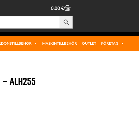
0,00
€
RDONSTILLBEHÖR
MASKINTILLBEHÖR
OUTLET
FÖRETAG
m – ALH255