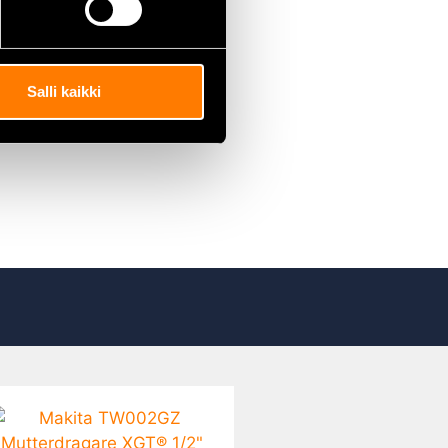
Salli kaikki
k, ramkonstruktioner och andra