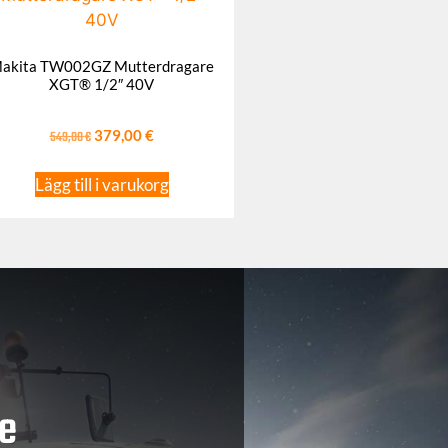
akita TW002GZ Mutterdragare
XGT® 1/2″ 40V
549,00
€
379,00
€
Lägg till i varukorg
e