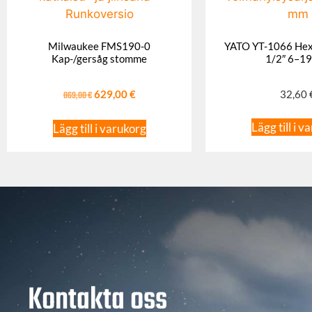
Milwaukee FMS190-0
YATO YT-1066 Hex 
Kap-/gersåg stomme
1/2″ 6–1
869,00
€
629,00
€
32,60
Lägg till i v
Lägg till i varukorg
Kontakta oss