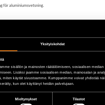
ng för aluminiumsvetsning.
legeringar med Si > 7 %
ara fogar
 med 5 elektroder
Yksityiskohdat
itä
mme sisällön ja mainosten räätälöimiseen, sosiaalisen median
iseen. Lisäksi jaamme sosiaalisen median, mainosalan ja analy
, miten käytät sivustoamme. Kumppanimme voivat yhdistää näitä t
n kerätty, kun olet käyttänyt heidän palvelujaan.
Mieltymykset
Tilastot