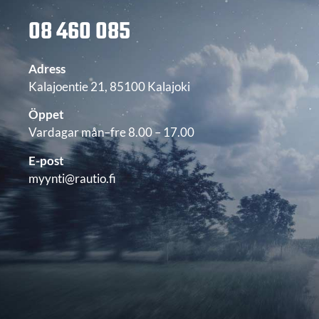
08 460 085
Adress
Kalajoentie 21, 85100 Kalajoki
Öppet
Vardagar mån–fre 8.00 – 17.00
E-post
myynti@rautio.fi