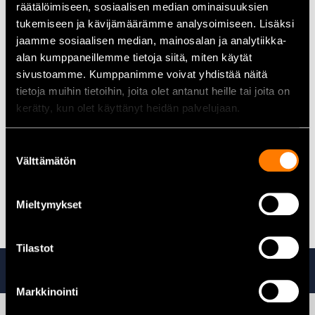
räätälöimiseen, sosiaalisen median ominaisuuksien
Antal skärhuvuden:
2
tukemiseen ja kävijämäärämme analysoimiseen. Lisäksi
Material:
Hårdmetall
jaamme sosiaalisen median, mainosalan ja analytiikka-
Produktnummer:
P-17033
EAN:
0088381943369
alan kumppaneillemme tietoja siitä, miten käytät
sivustoamme. Kumppanimme voivat yhdistää näitä
tietoja muihin tietoihin, joita olet antanut heille tai joita on
Användningsområden
kerätty, kun olet käyttänyt heidän palvelujaan.
Makita
SDS-Max Zentro-borret är ett utmärkt val för borrning i
betong och sten. Den tvåskäriga spetsen och den hållbara
Suostumuksen
konstruktionen gör det till ett förstklassigt verktyg för
Välttämätön
valinta
byggproffs som värdesätter effektivitet och tillförlitlighet.
Alla borr och hålsågar finns i vårt sortiment
Mieltymykset
Tilastot
Ta även en titt på
Markkinointi