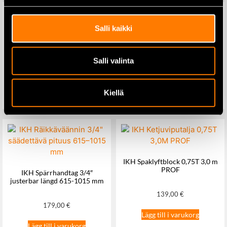
Salli kaikki
Knipex sidavbitare 140 mm
Milwaukee – arbetsryggsäck
PACKOUT™
Salli valinta
33,65
€
387,00
€
Kiellä
Lägg till i varukorg
Lägg till i varukorg
IKH Spaklyftblock 0,75T 3,0 m
PROF
IKH Spärrhandtag 3/4″
justerbar längd 615-1015 mm
139,00
€
179,00
€
Lägg till i varukorg
Lägg till i varukorg