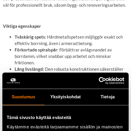
väl för professionellt bruk, såsom bygg- och renoveringsarbeten.
Viktiga egenskaper
Tvåskärig spets:
Hårdmetallspetsen möjliggör exakt och
effektiv borrning, även i armerad betong.
Förkortade spiralspår:
Förbättrar avlägsnandet av
borrdamm, vilket snabbar upp arbetet och minskar
friktionen.
Lång livslängd:
Den robusta konstruktionen säkerställer
långvarig användning i krävande arbetsmiljöer.
Kompatibilitet:
Passar alla borrhammare med SDS-Max-
fäste.
Suostumus
Yksityiskohdat
Tietoja
Tekniska data
Diameter:
12 mm
Tämä sivusto käyttää evästeitä
Arbetslängd:
200 mm
Käytämme evästeitä tarjoamamme sisällön ja mainosten
Total längd:
340 mm