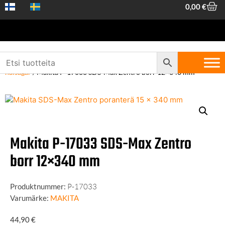
0,00
€
Hem
/
Maskiner och verktyg
/
Tillbehör till verktyg
/
Borrar och
hålsågar
/ Makita P-17033 SDS-Max Zentro borr 12×340 mm
Makita P-17033 SDS-Max Zentro
borr 12×340 mm
Produktnummer:
P-17033
Varumärke:
MAKITA
44,90
€