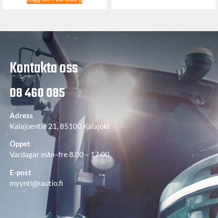
Kontakta oss
08 460 085
Adress
Kalajoentie 21, 85100 Kalajoki
Öppet
Vardagar mån–fre 8.00 – 17.00
E-post
myynti@rautio.fi